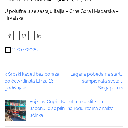
U polufinalu se sastaju Italija – Crna Gora i Mađarska –
Hrvatska.
S
h
a
11/07/2025
r
e
t
P
<
Srpski kadeti bez poraza
Lagana pobeda na startu
h
do četvrtfinala EP za 16-
šampionata sveta u
i
o
godišnjake
Singapuru
>
s
p
s
Vojislav Čupić: Kadetima čestitike na
o
t
uspehu, disciplini; na redu realna analiza
s
učinka
t
s
o