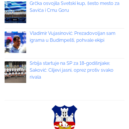
n
Grčka osvojila Svetski kup, šesto mesto za
n
:
Savića i Crnu Goru
a
v
Vladimir Vujasinović: Prezadovoljan sam
i
igrama u Budimpešti, pohvale ekipi
g
a
Srbija startuje na SP za 18-godišnjake;
Saković: Ciljevi jasni, oprez protiv svako
t
rivala
i
o
n