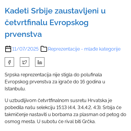
Kadeti Srbije zaustavljeni u
četvrtfinalu Evropskog
prvenstva
11/07/2025
Reprezentacije - mlađe kategorije
S
h
a
Srpska reprezentacija nije stigla do polufinala
r
Evropskog prvenstva za igrače do 16 godina u
e
Istanbulu.
t
U uzbudljivom četvrtfinalnom susretu Hrvatska je
h
pobedila našu selekciju 15:13 (4:4, 3:4,4:2, 4:3). Srbija će
i
takmičenje nastaviti u borbama za plasman od petog do
s
osmog mesta. U subotu će rival biti Grčka.
p
o