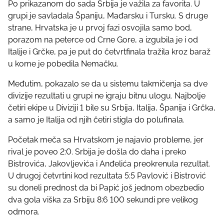
Po prikazanom do sada Srbija je važila za favorita. U
s
grupi je savladala Španiju, Mađarsku i Tursku. S druge
t
strane, Hrvatska je u prvoj fazi osvojila samo bod,
o
porazom na peterce od Crne Gore, a izgubila je i od
n
Italije i Grčke, pa je put do četvrtfinala tražila kroz baraž
:
u kome je pobedila Nemačku.
Međutim, pokazalo se da u sistemu takmičenja sa dve
divizije rezultati u grupi ne igraju bitnu ulogu. Najbolje
četiri ekipe u Diviziji 1 bile su Srbija, Italija, Španija i Grčka,
a samo je Italija od njih četiri stigla do polufinala.
Početak meča sa Hrvatskom je najavio probleme, jer
rival je poveo 2:0. Srbija je došla do daha i preko
Bistrovića, Jakovljevića i Anđelića preokrenula rezultat.
U drugoj četvrtini kod rezultata 5:5 Pavlović i Bistrović
su doneli prednost da bi Papić još jednom obezbedio
dva gola viška za Srbiju 8:6 100 sekundi pre velikog
odmora.