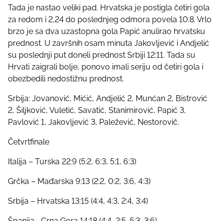
Tada je nastao veliki pad. Hrvatska je postigla četiri gola
za redom i 2,24 do poslednjeg odmora povela 10:8. Vrlo
brzo je sa dva uzastopna gola Papić anulirao hrvatsku
prednost. U završnih osam minuta Jakovljević i Andjelić
su poslednji put doneli prednost Srbiji 12:11. Tada su
Hrvati zaigrali bolje, ponovo imali seriju od četiri gola i
obezbedili nedostižnu prednost.
Srbija: Jovanović, Mićić, Andjelić 2, Munćan 2, Bistrović
2, Šiljković, Vuletić, Savatić, Stanimirović, Papić 3,
Pavlović 1, Jakovljević 3, Paležević, Nestorovič.
Četvrtfinale
Italija – Turska 22:9 (5:2, 6:3, 5:1, 6:3)
Grčka – Mađarska 9:13 (2:2, 0:2, 3:6, 4:3)
Srbija – Hrvatska 13:15 (4:4, 4:3, 2:4, 3:4)
Španija– Crna Gora 14:18 (4:4, 2:5, 5:3, 3:6)