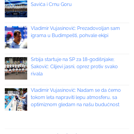
s
Savića i Crnu Goru
o
t
s
t
s
o
Vladimir Vujasinović: Prezadovoljan sam
n
igrama u Budimpešti, pohvale ekipi
n
:
a
Srbija startuje na SP za 18-godišnjake;
v
Saković: Ciljevi jasni, oprez protiv svako
i
rivala
g
Vladimir Vujasinović: Nadam se da ćemo
a
tokom leta napraviti lepu atmosferu, sa
optimiznom gledam na našu budućnost
t
i
o