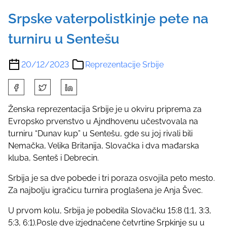
Srpske vaterpolistkinje pete na
turniru u Sentešu
20/12/2023
Reprezentacije Srbije
S
h
a
Ženska reprezentacija Srbije je u okviru priprema za
r
Evropsko prvenstvo u Ajndhovenu učestvovala na
e
turniru “Dunav kup” u Sentešu, gde su joj rivali bili
t
Nemačka, Velika Britanija, Slovačka i dva mađarska
h
kluba, Senteš i Debrecin.
i
Srbija je sa dve pobede i tri poraza osvojila peto mesto.
s
Za najbolju igračicu turnira proglašena je Anja Švec.
p
o
U prvom kolu, Srbija je pobedila Slovačku 15:8 (1:1, 3:3,
s
5:3, 6:1).Posle dve izjednačene četvrtine Srpkinje su u