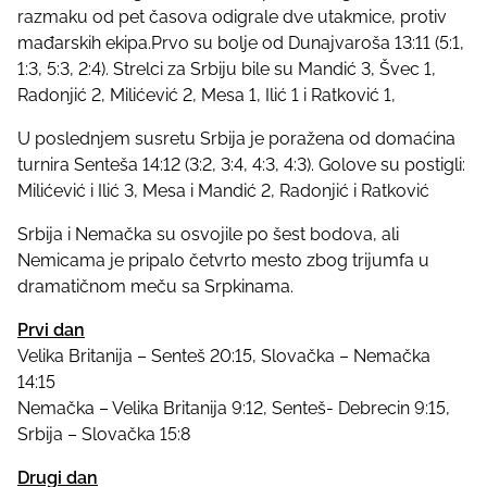
razmaku od pet časova odigrale dve utakmice, protiv
mađarskih ekipa.Prvo su bolje od Dunajvaroša 13:11 (5:1,
1:3, 5:3, 2:4). Strelci za Srbiju bile su Mandić 3, Švec 1,
Radonjić 2, Milićević 2, Mesa 1, Ilić 1 i Ratković 1,
U poslednjem susretu Srbija je poražena od domaćina
turnira Senteša 14:12 (3:2, 3:4, 4:3, 4:3). Golove su postigli:
Milićević i Ilić 3, Mesa i Mandić 2, Radonjić i Ratković
Srbija i Nemačka su osvojile po šest bodova, ali
Nemicama je pripalo četvrto mesto zbog trijumfa u
dramatičnom meču sa Srpkinama.
Prvi dan
Velika Britanija – Senteš 20:15, Slovačka – Nemačka
14:15
Nemačka – Velika Britanija 9:12, Senteš- Debrecin 9:15,
Srbija – Slovačka 15:8
Drugi dan