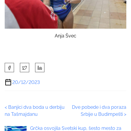
Anja Švec
S
h
a
20/12/2023
r
e
t
P
<
Banjici dva boda u derbiju
Dve pobede i dva poraza
h
na Tašmajdanu
Srbije u Budimpešti
>
i
o
s
Grčka osvojila Svetski kup, šesto mesto za
p