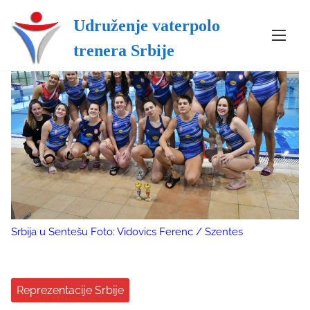
Udruženje vaterpolo
S
trenera Srbije
k
i
p
t
o
c
o
n
t
e
n
Srbija u Sentešu Foto: Vidovics Ferenc / Szentes
t
Reprezentacije Srbije