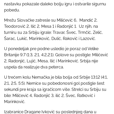
t
nastavku pokazale daleko bolju igru i ostvarile sigurnu
o
pobedu.
n
:
Mrežu Slovačke zatresle su Milićević 6, Mandić 2,
Teodorović 2, Ilić 2, Mesa 1 i Radonjić 1. Uz njih, na
turniru su za Srbiju igrale: Travar, Švec, Trmčić, Zelić,
Šarac, Lukić, Marinković, Dulić, Raković i Lazović.
U ponedeljak pre podne usledio je poraz od Velike
Britanije 9:7 (1:3, 2:1, 4:2,2:1). Golove su postigle: Milićević
2, Radonjić, Lujić, Mesa, Ilić i Marinković. Srbija nije
uspela da realizuje dva peterca.
U trećem kolu Nemačka je bila bolja od Srbije 13:12 (4:1,
2:1, 2:5, 5:5). Nemice su pobedonosni gol postigle šest
sekundi pre kraja sa igračicom više. Strelci su Srbiju su
bile: Milićević 4, Radonjić 3, ilić 2, Švec, Ratković i
Marinković.
Izabranice Dragane Ivković su poslednjeg dana u