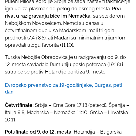
Puleni Miloša Korolije Srbija će sada nastaviti takmičenje
igrajući za plasman od petog do osmog mesta.
Prvi
rival u razigravanju biće im Nemačka
, sa selektorom
Nebojškom Novoselcem. Nemci su danas u
četvrtfinalnom duelu sa Mađarskom imali tri gola
prednosti (7:4 i 8:5), ali Mađari su minimalnim trijumfom
opravdali ulogu favorita (11:10).
Turska Nebojše Obradovića je u razigravanju od 9. do
12. mesta savladala Rumuniju posle peteraca (19:18) i
sutra će se protiv Holandije boriti za 9. mesto.
Evropsko prvenstvo za 19-godišnjake, Burgas, peti
dan
Četvrtfinale:
Srbija – Crna Gora 17:18 (peterci), Španija –
Italija 9:8, Mađarska – Nemačka 11:10, Grčka – Hrvatska
10:11.
Polufinale od 9. do 12. mesta:
Holandija – Bugarska