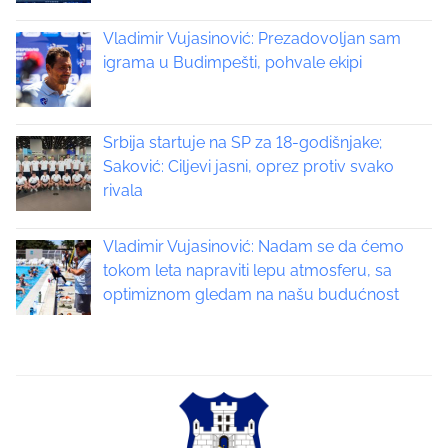
s
o
n
Vladimir Vujasinović: Prezadovoljan sam
n
:
igrama u Budimpešti, pohvale ekipi
a
v
Srbija startuje na SP za 18-godišnjake;
i
Saković: Ciljevi jasni, oprez protiv svako
rivala
g
a
Vladimir Vujasinović: Nadam se da ćemo
tokom leta napraviti lepu atmosferu, sa
t
optimiznom gledam na našu budućnost
i
o
n