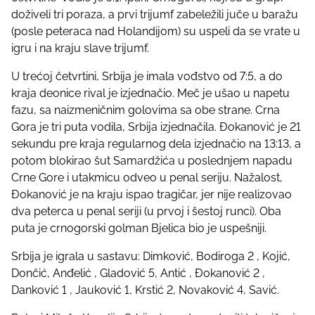
p
doživeli tri poraza, a prvi trijumf zabeležili juče u baražu
o
(posle peteraca nad Holandijom) su uspeli da se vrate u
s
igru i na kraju slave trijumf.
t
o
U trećoj četvrtini, Srbija je imala vođstvo od 7:5, a do
n
kraja deonice rival je izjednačio. Meč je ušao u napetu
:
fazu, sa naizmeničnim golovima sa obe strane. Crna
Gora je tri puta vodila, Srbija izjednačila. Đokanović je 21
sekundu pre kraja regularnog dela izjednačio na 13:13, a
potom blokirao šut Samardžića u poslednjem napadu
Crne Gore i utakmicu odveo u penal seriju. Nažalost,
Đokanović je na kraju ispao tragičar, jer nije realizovao
dva peterca u penal seriji (u prvoj i šestoj runci). Oba
puta je crnogorski golman Bjelica bio je uspešniji.
Srbija je igrala u sastavu: Dimković, Bodiroga 2 , Kojić,
Dončić, Anđelić , Gladović 5, Antić , Đokanović 2 ,
Danković 1 , Jauković 1, Krstić 2, Novaković 4, Savić.