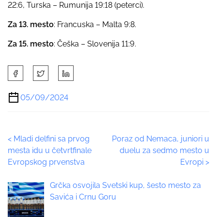
22:6, Turska – Rumunija 19:18 (peterci).
Za 13. mesto
: Francuska – Malta 9:8.
Za 15. mesto
: Češka – Slovenija 11:9.
S
h
a
05/09/2024
r
e
t
P
<
Mladi delfini sa prvog
Poraz od Nemaca, juniori u
h
mesta idu u četvrtfinale
duelu za sedmo mesto u
i
o
Evropskog prvenstva
Evropi
>
s
p
s
Grčka osvojila Svetski kup, šesto mesto za
o
t
Savića i Crnu Goru
s
t