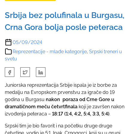
Srbija bez polufinala u Burgasu,
Crna Gora bolja posle peteraca
05/09/2024
Reprezentacije - mlađe kategorije
,
Srpski treneri u
svetu
S
h
a
Juniorska reprezentacija Srbije ispala je iz borbe za
r
medalju na Evropskom prvenstvu za igrače do 19
e
godina u Burgasu
nakon poraza od Crne Gore
u
t
dramatičnom meču četvrtfinala
koji je završen nakon
h
izvođenja peteraca –
18:17 (1:4, 4:2, 5:4, 3:3, 5:4)
.
i
Srpski tim je bio favorit i na početku druge druge
s
četvrtine vodio je 5:1. Ipak, Crnogorci, koji su u grupi