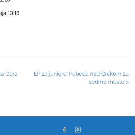
ja 13:18
na Gora
EP za juniore: Pobeda nad Grčkom za
sedmo mesto
>