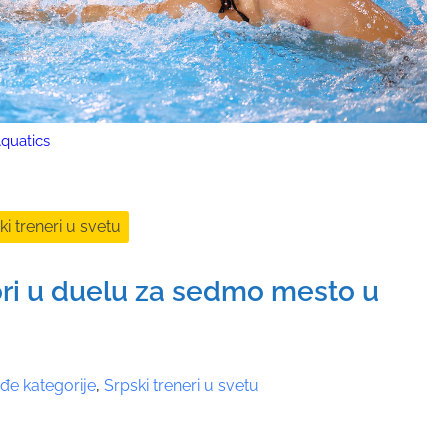
quatics
ki treneri u svetu
ri u duelu za sedmo mesto u
đe kategorije
,
Srpski treneri u svetu