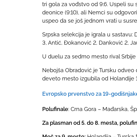
tri gola za vođstvo od 9:6. Uspeli su 
deonice (9:10), ali Nemci su odgovoril
uspeo da se još jednom vrati u susre
Srpska selekcija je igrala u sastavu: 
3, Antić, Đokanović 2, Danković 2, Jau
U duelu za sedmo mesto rival Srbije b
Nebojša Obradović je Tursku odveo d
deveto mesto izgubila od Holandije 1
Evropsko prvenstvo za 19-godišnjake
Polufinale
: Crna Gora – Mađarska, Šp
Za plasman od 5. do 8. mesta, polufi
Meč za 9. mesto:
Holandija – Turska 