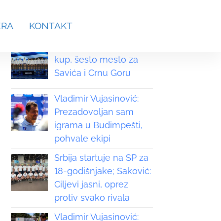
aches.srb@gmail.com
ERA
KONTAKT
Grčka osvojila Svetski
kup, šesto mesto za
Savića i Crnu Goru
Vladimir Vujasinović:
Prezadovoljan sam
igrama u Budimpešti,
pohvale ekipi
Srbija startuje na SP za
18-godišnjake; Saković:
Ciljevi jasni, oprez
protiv svako rivala
Vladimir Vujasinović: