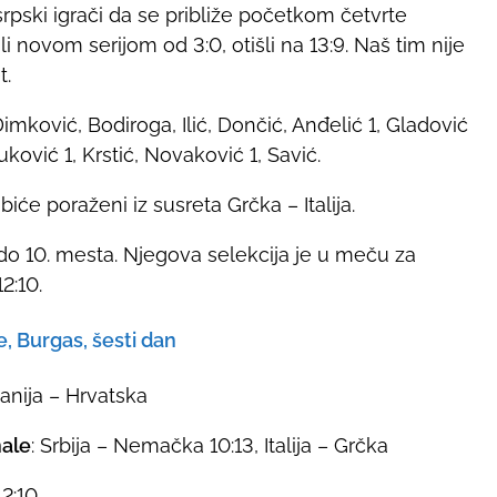
srpski igrači da se približe početkom četvrte
i novom serijom od 3:0, otišli na 13:9. Naš tim nije
t.
Dimković, Bodiroga, Ilić, Dončić, Anđelić 1, Gladović
ković 1, Krstić, Novaković 1, Savić.
iće poraženi iz susreta Grčka – Italija.
o 10. mesta. Njegova selekcija je u meču za
2:10.
, Burgas, šesti dan
anija – Hrvatska
nale
: Srbija – Nemačka 10:13, Italija – Grčka
12:10