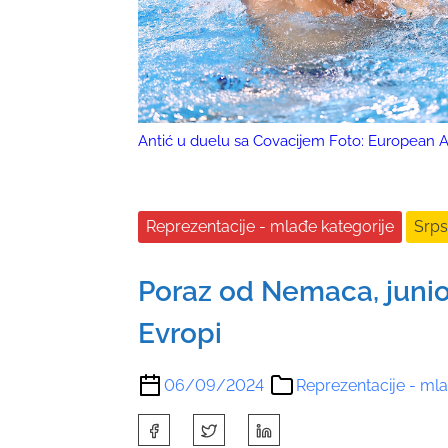
Antić u duelu sa Covacijem Foto: European A
Reprezentacije - mlađe kategorije
Srps
Poraz od Nemaca, junio
Evropi
06/09/2024
Reprezentacije - mla
S