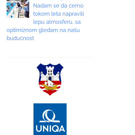
Nadam se da ćemo
tokom leta napraviti
lepu atmosferu, sa
optimiznom gledam na našu
budućnost