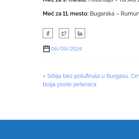
Meč za 11. mesto:
Bugarska – Rumuni
S
h
a
06/09/2024
r
e
t
P
<
Srbija bez polufinala u Burgasu, Cr
h
i
bolja posle peteraca
o
s
p
s
o
s
t
t
s
o
n