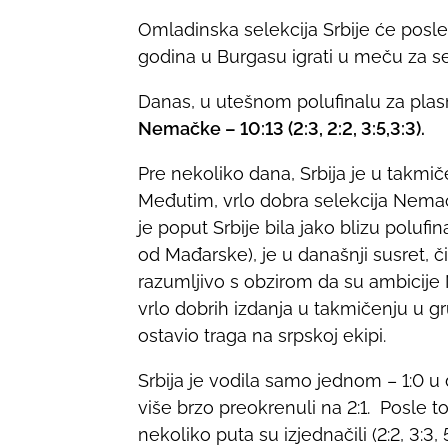
h
Omladinska selekcija Srbije će posl
a
godina u Burgasu igrati u meču za 
r
e
Danas, u utešnom polufinalu za plas
t
Nemačke – 10:13 (2:3, 2:2, 3:5,3:3).
h
i
Pre nekoliko dana, Srbija je u takmi
s
Međutim, vrlo dobra selekcija Nem
p
je poput Srbije bila jako blizu polufi
o
od Mađarske), je u današnji susret, či
s
razumljivo s obzirom da su ambicije N
t
vrlo dobrih izdanja u takmičenju u gr
o
ostavio traga na srpskoj ekipi.
n
Srbija je vodila samo jednom – 1:0 
:
više brzo preokrenuli na 2:1. Posle toga
nekoliko puta su izjednačili (2:2, 3:3,