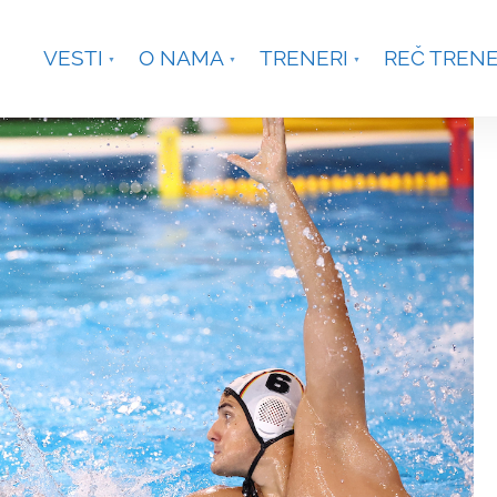
je, Smetanina 2, Beograd
+381 63 301431
waterpoloco
VESTI
O NAMA
TRENERI
REČ TREN