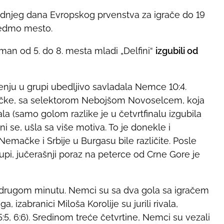
ednjeg dana Evropskog prvenstva za igrače do 19
sedmo mesto.
man od 5. do 8. mesta mladi „Delfini“
izgubili od
čenju u grupi ubedljivo savladala Nemce 10:4.
ačke, sa selektorom Nebojšom Novoselcem, koja
nala (samo golom razlike je u četvrtfinalu izgubila
ni se, ušla sa više motiva. To je donekle i
emačke i Srbije u Burgasu bile različite. Posle
upi, jučerašnji poraz na peterce od Crne Gore je
u drugom minutu. Nemci su sa dva gola sa igračem
, izabranici Miloša Korolije su jurili rivala,
 5:5, 6:6). Sredinom treće četvrtine, Nemci su vezali