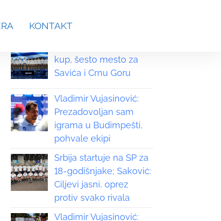
aches.srb@gmail.com
ERA
KONTAKT
Grčka osvojila Svetski
kup, šesto mesto za
Savića i Crnu Goru
Vladimir Vujasinović:
Prezadovoljan sam
igrama u Budimpešti,
pohvale ekipi
Srbija startuje na SP za
18-godišnjake; Saković:
Ciljevi jasni, oprez
protiv svako rivala
Vladimir Vujasinović: