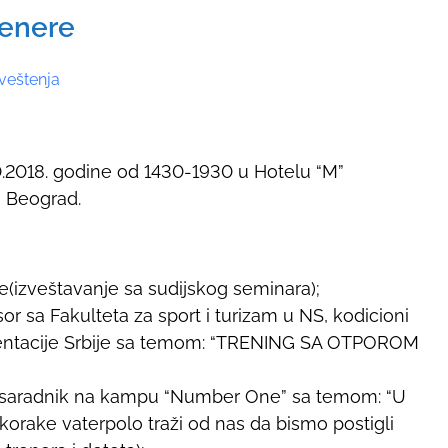
renere
veštenja
0.2018. godine od 1430-1930 u Hotelu “M”
, Beograd.
e(izveštavanje sa sudijskog seminara);
or sa Fakulteta za sport i turizam u NS, kodicioni
zentacije Srbije sa temom: “TRENING SA OTPOROM
 i saradnik na kampu “Number One” sa temom: “U
ake vaterpolo traži od nas da bismo postigli