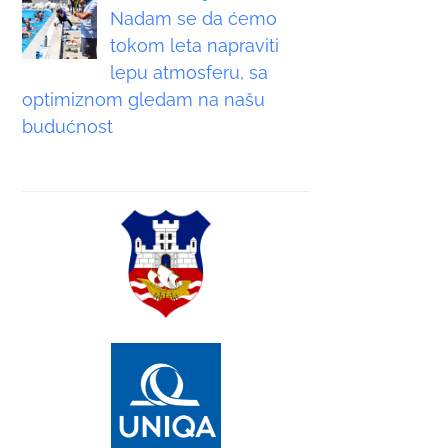
Nadam se da ćemo
tokom leta napraviti
lepu atmosferu, sa
optimiznom gledam na našu
budućnost