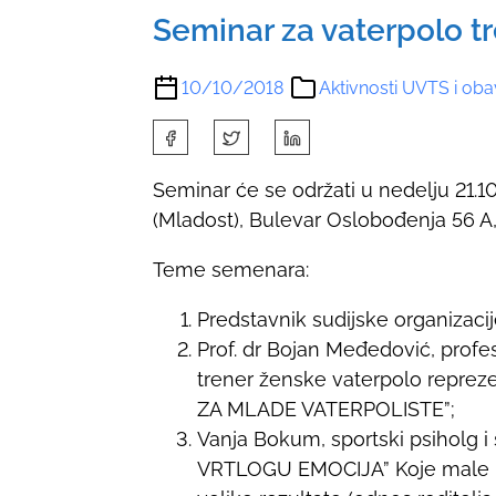
Seminar za vaterpolo t
10/10/2018
Aktivnosti UVTS i oba
S
h
Seminar će se održati u nedelju 21.1
a
(Mladost), Bulevar Oslobođenja 56 A
r
e
Teme semenara:
t
h
Predstavnik sudijske organizacij
i
Prof. dr Bojan Međedović, profes
s
trener ženske vaterpolo repre
p
ZA MLADE VATERPOLISTE”;
o
Vanja Bokum, sportski psiholg
s
VRTLOGU EMOCIJA” Koje male kor
t