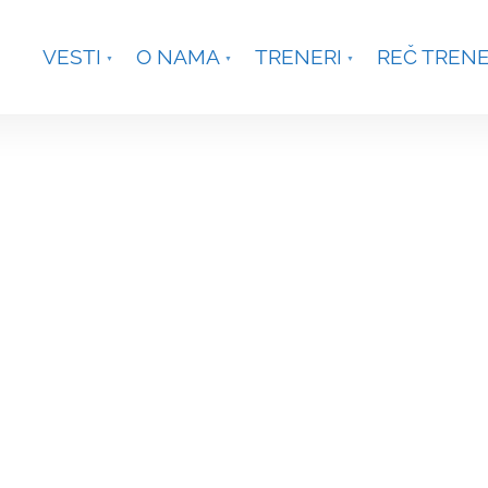
je, Smetanina 2, Beograd
+381 63 301431
waterpoloco
VESTI
O NAMA
TRENERI
REČ TREN