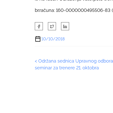
br.računa: 160-0000000495506-83 
S
h
a
10/10/2018
r
e
t
P
<
Održana sednica Upravnog odbora
h
i
seminar za trenere 21. oktobra
o
s
p
s
o
s
t
t
s
o
n