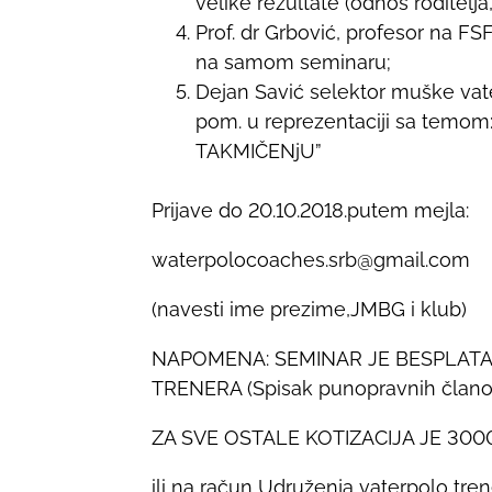
velike rezultate (odnos roditelja,
o
Prof. dr Grbović, profesor na F
n
na samom seminaru;
:
Dejan Savić selektor muške vaterp
pom. u reprezentaciji sa tem
TAKMIČENjU”
Prijave do 20.10.2018.putem mejla:
waterpolocoaches.srb@gmail.com
(navesti ime prezime,JMBG i klub)
NAPOMENA: SEMINAR JE BESPLAT
TRENERA (Spisak punopravnih člano
ZA SVE OSTALE KOTIZACIJA JE 3000 d
ili na račun Udruženja vaterpolo tr