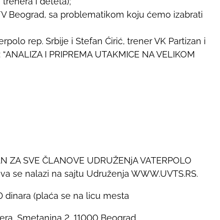
 trenera i deteta);
SFV Beograd, sa problematikom koju ćemo izabrati
olo rep. Srbije i Stefan Ćirić, trener VK Partizan i
om: “ANALIZA I PRIPREMA UTAKMICE NA VELIKOM
AN ZA SVE ČLANOVE UDRUŽENjA VATERPOLO
va se nalazi na sajtu Udruženja WWW.UVTS.RS.
inara (plaća se na licu mesta
enera, Smetanina 2, 11000 Beograd