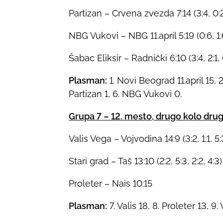
Partizan – Crvena zvezda 7:14 (3:4, 0:2,
NBG Vukovi – NBG 11.april 5:19 (0:6, 1:6,
Šabac Eliksir – Radnički 6:10 (3:4, 2:1, 0
Plasman:
1. Novi Beograd 11.april 15, 
Partizan 1, 6. NBG Vukovi 0.
Grupa 7 – 12. mesto, drugo kolo dru
Valis Vega – Vojvodina 14:9 (3:2, 1:1, 5:
Stari grad – Taš 13:10 (2:2, 5:3, 2:2, 4:3)
Proleter – Nais 10:15
Plasman:
7. Valis 18, 8. Proleter 13, 9.