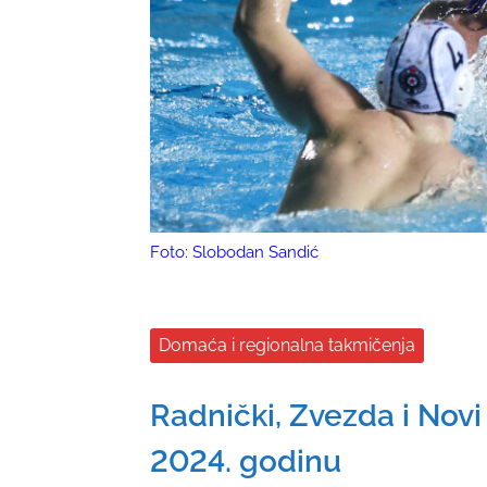
Foto: Slobodan Sandić
Domaća i regionalna takmičenja
Radnički, Zvezda i Nov
2024. godinu