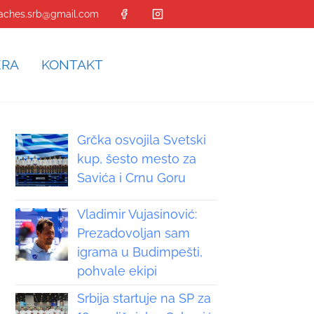
aches.srb@gmail.com
ERA
KONTAKT
Grčka osvojila Svetski
kup, šesto mesto za
Savića i Crnu Goru
Vladimir Vujasinović:
Prezadovoljan sam
igrama u Budimpešti,
pohvale ekipi
Srbija startuje na SP za