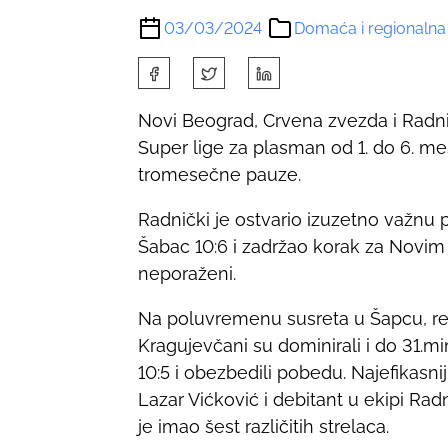
03/03/2024
Domaća i regionalna
S
h
Novi Beograd, Crvena zvezda i Radnič
a
Super lige za plasman od 1. do 6. me
r
tromesečne pauze.
e
t
Radnički je ostvario izuzetno važnu
h
Šabac 10:6 i zadržao korak za Novim
i
neporaženi.
s
p
Na poluvremenu susreta u Šapcu, rezu
o
Kragujevčani su dominirali i do 31.mi
s
10:5 i obezbedili pobedu. Najefikasn
t
Lazar Vićković i debitant u ekipi Ra
o
je imao šest različitih strelaca.
n