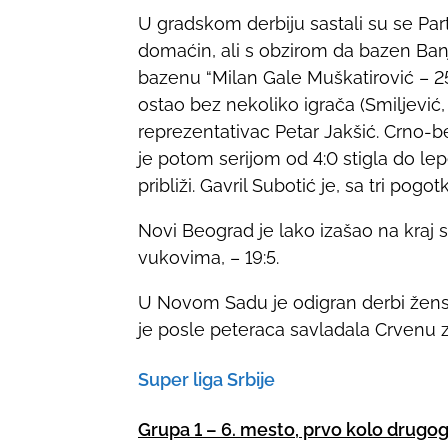
U gradskom derbiju sastali su se Part
:
domaćin, ali s obzirom da bazen Banjic
bazenu “Milan Gale Muškatirović – 2
ostao bez nekoliko igrača (Smiljević, T
reprezentativac Petar Jakšić. Crno-be
je potom serijom od 4:0 stigla do lepe
približi. Gavril Subotić je, sa tri pogo
Novi Beograd je lako izašao na kra
vukovima, – 19:5.
U Novom Sadu je odigran derbi žens
je posle peteraca savladala Crvenu
Super liga Srbije
Grupa 1 – 6. mesto, prvo kolo drugog