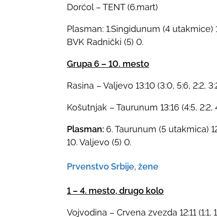
Dorćol – TENT (6.mart)
Plasman: 1.Singidunum (4 utakmice) 12, 2
BVK Radnički (5) 0.
Grupa 6 – 10. mesto
Rasina – Valjevo 13:10 (3:0, 5:6, 2:2, 3:
Košutnjak – Taurunum 13:16 (4:5, 2:2, 4
Plasman:
6. Taurunum (5 utakmica) 12, 
10. Valjevo (5) 0.
Prvenstvo Srbije, žene
1 – 4. mesto, drugo kolo
Vojvodina – Crvena zvezda 12:11 (1:1, 1:1