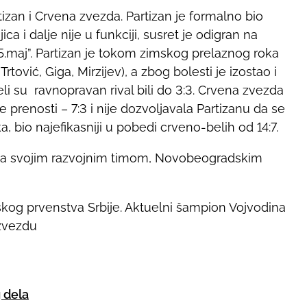
izan i Crvena zvezda. Partizan je formalno bio
a i dalje nije u funkciji, susret je odigran na
5.maj”. Partizan je tokom zimskog prelaznog roka
rtović, Giga, Mirzijev), a zbog bolesti je izostao i
li su ravnopravan rival bili do 3:3. Crvena zvezda
 prenosti – 7:3 i nije dozvoljavala Partizanu da se
tka, bio najefikasniji u pobedi crveno-belih od 14:7.
j sa svojim razvojnim timom, Novobeogradskim
kog prvenstva Srbije. Aktuelni šampion Vojvodina
 zvezdu
 dela