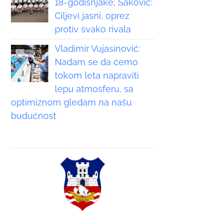
18-godišnjake; Saković:
Ciljevi jasni, oprez
protiv svako rivala
Vladimir Vujasinović:
Nadam se da ćemo
tokom leta napraviti
lepu atmosferu, sa
optimiznom gledam na našu
budućnost