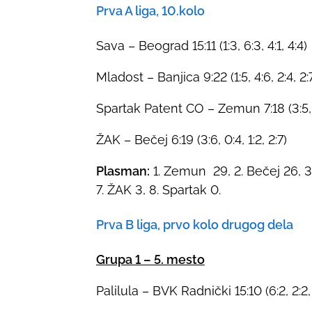
Prva A liga, 10.kolo
Sava – Beograd 15:11 (1:3, 6:3, 4:1, 4:4)
Mladost – Banjica 9:22 (1:5, 4:6, 2:4, 2:
Spartak Patent CO – Zemun 7:18 (3:5, 3
ŽAK – Bečej 6:19 (3:6, 0:4, 1:2, 2:7)
Plasman:
1. Zemun 29, 2. Bečej 26, 3.
7. ŽAK 3, 8. Spartak 0.
Prva B liga, prvo kolo drugog dela
Grupa 1 – 5. mesto
Palilula – BVK Radnički 15:10 (6:2, 2:2, 