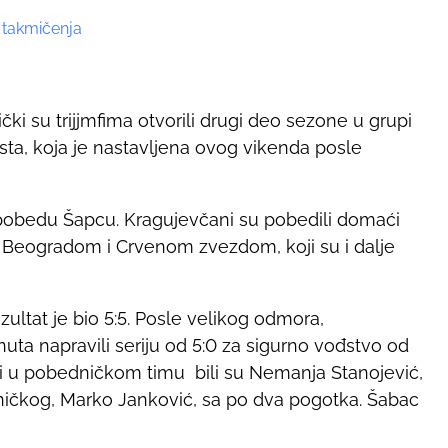
 takmičenja
ki su trijjmfima otvorili drugi deo sezone u grupi
sta, koja je nastavljena ovog vikenda posle
 pobedu Šapcu. Kragujevčani su pobedili domaći
 Beogradom i Crvenom zvezdom, koji su i dalje
ltat je bio 5:5. Posle velikog odmora,
nuta napravili seriju od 5:0 za sigurno vođstvo od
iji u pobedničkom timu bili su Nemanja Stanojević,
dničkog, Marko Janković, sa po dva pogotka. Šabac