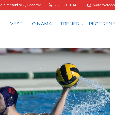
je, Smetanina 2, Beograd
+381 63 301431
waterpoloco
VESTI
O NAMA
TRENERI
REČ TREN