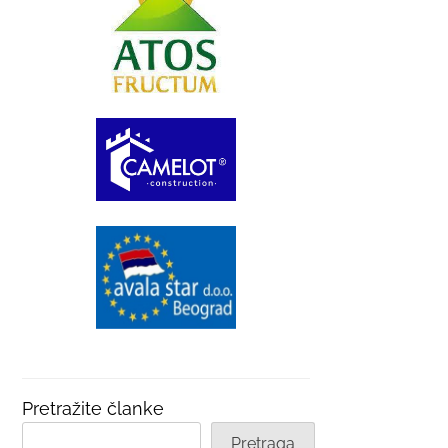
Pretražite članke
Pretraga