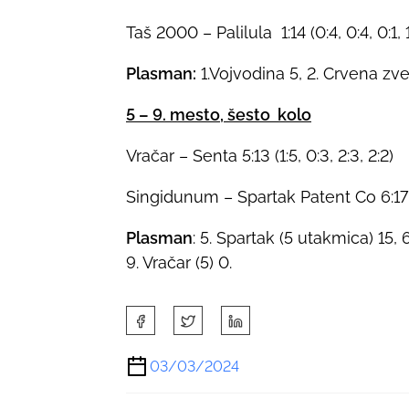
Taš 2000 – Palilula 1:14 (0:4, 0:4, 0:1, 1
Plasman:
1.Vojvodina 5, 2. Crvena zvez
5 – 9. mesto, šesto kolo
Vračar – Senta 5:13 (1:5, 0:3, 2:3, 2:2)
Singidunum – Spartak Patent Co 6:17 (1
Plasman
: 5. Spartak (5 utakmica) 15, 6
9. Vračar (5) 0.
S
h
a
03/03/2024
r
e