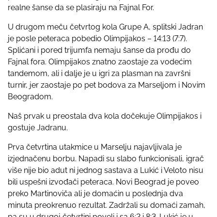
t
realne šanse da se plasiraju na Fajnal For.
o
n
U drugom meču četvrtog kola Grupe A, splitski Jadran
:
je posle peteraca pobedio Olimpijakos – 14:13 (7:7).
Splićani i pored trijumfa nemaju šanse da prođu do
Fajnal fora. Olimpijakos znatno zaostaje za vodećim
tandemom, ali i dalje je u igri za plasman na završni
turnir, jer zaostaje po pet bodova za Marseljom i Novim
Beogradom.
Naš prvak u preostala dva kola dočekuje Olimpijakos i
gostuje Jadranu.
Prva četvrtina utakmice u Marselju najavljivala je
izjednačenu borbu. Napadi su slabo funkcionisali, igrač
više nije bio adut ni jednog sastava a Lukić i Veloto nisu
bili uspešni izvođači peteraca. Novi Beograd je poveo
preko Martinoviča ali je domaćin u poslednja dva
minuta preokrenuo rezultat. Zadržali su domaći zamah,
pa su u drugoj četvrtini poveli i sa 6:2 i 8:3. Lukić je u