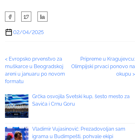
S
h
a
02/04/2025
r
e
t
P
<
Evropsko prvenstvo za
Pripreme u Kragujevcu:
h
muškarce u Beogradskoj
Olimpijski prvaci ponovo na
i
o
areni u januaru po novom
okupu
>
s
formatu
p
s
o
t
Grčka osvojila Svetski kup, šesto mesto za
s
Savića i Crnu Goru
t
s
o
n
n
:
Vladimir Vujasinović: Prezadovoljan sam
a
igrama u Budimpešti, pohvale ekipi