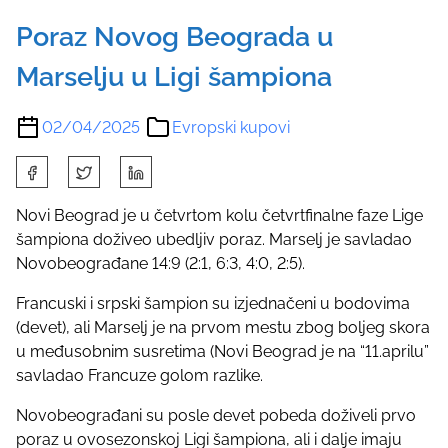
Poraz Novog Beograda u
Marselju u Ligi šampiona
02/04/2025
Evropski kupovi
S
h
a
Novi Beograd je u četvrtom kolu četvrtfinalne faze Lige
r
šampiona doživeo ubedljiv poraz. Marselj je savladao
e
Novobeograđane 14:9 (2:1, 6:3, 4:0, 2:5).
t
Francuski i srpski šampion su izjednačeni u bodovima
h
(devet), ali Marselj je na prvom mestu zbog boljeg skora
i
u međusobnim susretima (Novi Beograd je na “11.aprilu”
s
savladao Francuze golom razlike.
p
o
Novobeograđani su posle devet pobeda doživeli prvo
s
poraz u ovosezonskoj Ligi šampiona, ali i dalje imaju