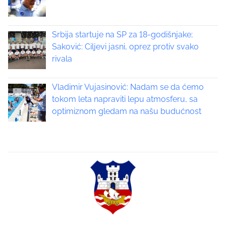
v
i
Srbija startuje na SP za 18-godišnjake;
Saković: Ciljevi jasni, oprez protiv svako
g
rivala
a
Vladimir Vujasinović: Nadam se da ćemo
t
tokom leta napraviti lepu atmosferu, sa
optimiznom gledam na našu budućnost
i
o
n