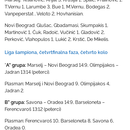
T.Vernu 1, Larumbe 3, Bue 1, M.Vernu, Bodegas 2,
Vanpeperstat , Veloto 2, Hovhanisian.
Novi Beograd: Glušac, Gbadamasi, Skumpakis 1,
Martinović 1, Ćuk, Radoić, Vučinić 1, Gladović 2,
Perković, Vlahopulos 1, Lukić 2, Krstić, De Mikelis.
Liga šampiona, četvrtfinalna faza, četvrto kolo
“
A” grupa:
Marselj – Novi Beograd 14:9, Olimpijakos –
Jadran 13:14 (peterci).
Plasman: Marselj i Novi Beograd 9, Olimpijakos 4,
Jadran 2.
B” grupa:
Savona – Oradea 14:9, Barseloneta –
Ferencvaroš 13:12 (peterci)
Plasman: Ferencvaroš 10, Barseloneta 8, Savona 6,
Oradea 0.