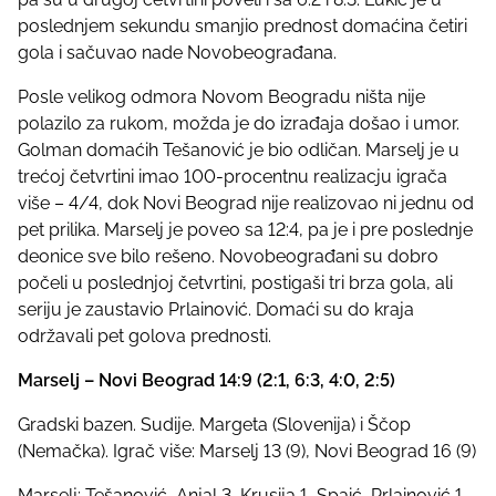
poslednjem sekundu smanjio prednost domaćina četiri
gola i sačuvao nade Novobeograđana.
Posle velikog odmora Novom Beogradu ništa nije
polazilo za rukom, možda je do izrađaja došao i umor.
Golman domaćih Tešanović je bio odličan. Marselj je u
trećoj četvrtini imao 100-procentnu realizacju igrača
više – 4/4, dok Novi Beograd nije realizovao ni jednu od
pet prilika. Marselj je poveo sa 12:4, pa je i pre poslednje
deonice sve bilo rešeno. Novobeograđani su dobro
počeli u poslednjoj četvrtini, postigaši tri brza gola, ali
seriju je zaustavio Prlainović. Domaći su do kraja
održavali pet golova prednosti.
Marselj – Novi Beograd 14:9 (2:1, 6:3, 4:0, 2:5)
Gradski bazen. Sudije. Margeta (Slovenija) i Ščop
(Nemačka). Igrač više: Marselj 13 (9), Novi Beograd 16 (9)
Marselj: Tešanović, Anjal 3, Krusija 1, Spaić, Prlainović 1,