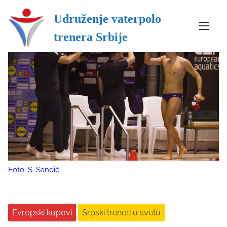
Udruženje vaterpolo
S
trenera Srbije
k
i
p
t
o
c
o
n
t
e
n
Foto: S. Sandić
t
Evropski kupovi
Srpski treneri u svetu