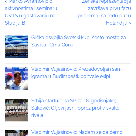
P
<
Marko Avramović o
Ženska reprezentacija
h
aktivnostima i seminaru
završava prvu fazu
i
o
UVTS u gostovanju na
priprema, na redu put u
s
Studiju B
Holandiju
>
p
s
o
t
Grčka osvojila Svetski kup, šesto mesto za
s
Savića i Crnu Goru
t
s
o
n
n
:
Vladimir Vujasinović: Prezadovoljan sam
a
igrama u Budimpešti, pohvale ekipi
v
i
Srbija startuje na SP za 18-godišnjake;
Saković: Ciljevi jasni, oprez protiv svako
g
rivala
a
Vladimir Vujasinović: Nadam se da ćemo