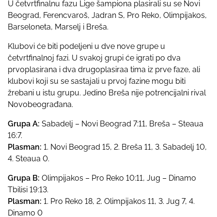
U četvrtfinalnu fazu Lige šampiona plasirali su se Novi
Beograd, Ferencvaroš, Jadran S, Pro Reko, Olimpijakos,
Barseloneta, Marselj i Breša.
Klubovi će biti podeljeni u dve nove grupe u
četvrtfinalnoj fazi. U svakoj grupi će igrati po dva
prvoplasirana i dva drugoplasiraa tima iz prve faze, ali
klubovi koji su se sastajali u prvoj fazine mogu biti
žrebani u istu grupu. Jedino Breša nije potrencijalni rival
Novobeograđana.
Grupa A:
Sabadelj – Novi Beograd 7:11, Breša – Steaua
16:7.
Plasman:
1. Novi Beograd 15, 2. Breša 11, 3. Sabadelj 10,
4. Steaua 0.
Grupa B:
Olimpijakos – Pro Reko 10:11, Jug – Dinamo
Tbilisi 19:13.
Plasman:
1. Pro Reko 18, 2. Olimpijakos 11, 3. Jug 7, 4.
Dinamo 0