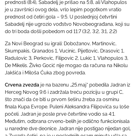
prednosti (8:4), Sabadelj je prišao na 5:8, ali Vlahopulos
je u završnici ovog dela, vrlo lepim pogotkom vratio
prednost od četiri gola – 9:5. U poslednjoj četvrtini
Sabadelj nije ugrozio vođstvo Novobeograđana, koji su
do tri boda došli pobedom od 11:7 (3:2, 3:2, 3:1, 2:2)
Za Novi Beograd su igrali: Dobožanov, Martinovic,
Skumpakis, Granados 1, Vucinic, Pijetlovic, Drasovic 1,
Radulovic 3, Perkovic, Filipovic 2, Lukic 1, Vlahopulos 3,
De Mikelis. Živko Gocić nije mogao da računa na Nikolu
Jakšića i Miloša Ćuka zbog povreda.
Crvena zvezda
je na bazenu „25.maj“ pobedila Jadran iz
Herceg Novog 9:6 i zadržala treću poziciju u grupi C,
što znači da će biti u prvom šeširu žreba za osminu
finala Kupa Evrope. Puleni Aleksandra Filipovića su loše
počeli. Jadran je posle prve četvrtine vodio sa 4:1.
Međutim, odbrana crveno-belih je odlično funkcionisala
u naredne dve deonice. Jadran nije postigao nijedan gol,
a Zvezda četiri, pa je u poslednjih osam minuta ušla sa