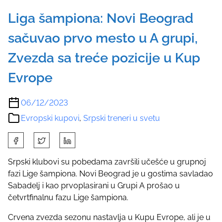
Liga šampiona: Novi Beograd
sačuvao prvo mesto u A grupi,
Zvezda sa treće pozicije u Kup
Evrope
06/12/2023
Evropski kupovi
,
Srpski treneri u svetu
S
h
a
Srpski klubovi su pobedama završili učešće u grupnoj
r
fazi Lige šampiona. Novi Beograd je u gostima savladao
e
Sabadelj i kao prvoplasirani u Grupi A prošao u
t
četvrtfinalnu fazu Lige šampiona.
h
Crvena zvezda sezonu nastavlja u Kupu Evrope, ali je u
i