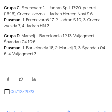
Grupa C:
Ferencvaroš – Jadran Split 17:20-peterci
(16:16), Crvena zvezda – Jadran Herceg Novi 9:6.
Plasman:
1. Ferencvaroš 17, 2. Jadran S 10, 3. Crvena
zvezda 7, 4. Jadran HN 2.
Grupa D:
Marselj – Barceloneta 12:13, Vuljagmeni –
Špandau 04 10:6
Plasman:
1. Barseloneta 18, 2. Marselj 9, 3. Špandau 04
6, 4. Vuljagmeni 3.
S
h
a
06/12/2023
r
e
t