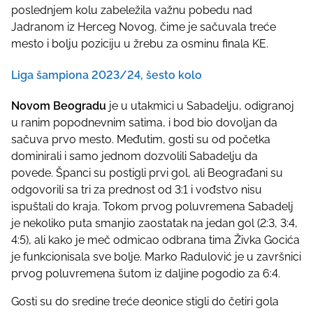
poslednjem kolu zabeležila važnu pobedu nad
s
Jadranom iz Herceg Novog, čime je sačuvala treće
p
mesto i bolju poziciju u žrebu za osminu finala KE.
o
s
Liga šampiona 2023/24, šesto kolo
t
o
Novom Beogradu
je u utakmici u Sabadelju, odigranoj
n
u ranim popodnevnim satima, i bod bio dovoljan da
:
sačuva prvo mesto. Međutim, gosti su od početka
dominirali i samo jednom dozvolili Sabadelju da
povede. Španci su postigli prvi gol, ali Beograđani su
odgovorili sa tri za prednost od 3:1 i vođstvo nisu
ispuštali do kraja. Tokom prvog poluvremena Sabadelj
je nekoliko puta smanjio zaostatak na jedan gol (2:3, 3:4,
4:5), ali kako je meč odmicao odbrana tima Živka Gocića
je funkcionisala sve bolje. Marko Radulović je u završnici
prvog poluvremena šutom iz daljine pogodio za 6:4.
Gosti su do sredine treće deonice stigli do četiri gola