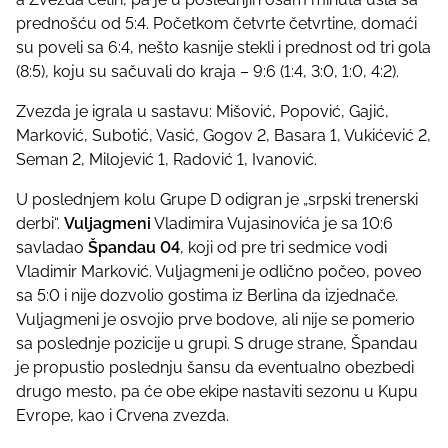
prednošću od 5:4. Početkom četvrte četvrtine, domaći
su poveli sa 6:4, nešto kasnije stekli i prednost od tri gola
(8:5), koju su sačuvali do kraja – 9:6 (1:4, 3:0, 1:0, 4:2).
Zvezda je igrala u sastavu: Mišović, Popović, Gajić,
Marković, Subotić, Vasić, Gogov 2, Basara 1, Vukićević 2,
Seman 2, Milojević 1, Radović 1, Ivanović.
U poslednjem kolu Grupe D odigran je „srpski trenerski
derbi“.
Vuljagmeni
Vladimira Vujasinovića je sa 10:6
savladao
Špandau 04
, koji od pre tri sedmice vodi
Vladimir Marković. Vuljagmeni je odlično počeo, poveo
sa 5:0 i nije dozvolio gostima iz Berlina da izjednače.
Vuljagmeni je osvojio prve bodove, ali nije se pomerio
sa poslednje pozicije u grupi. S druge strane, Špandau
je propustio poslednju šansu da eventualno obezbedi
drugo mesto, pa će obe ekipe nastaviti sezonu u Kupu
Evrope, kao i Crvena zvezda.