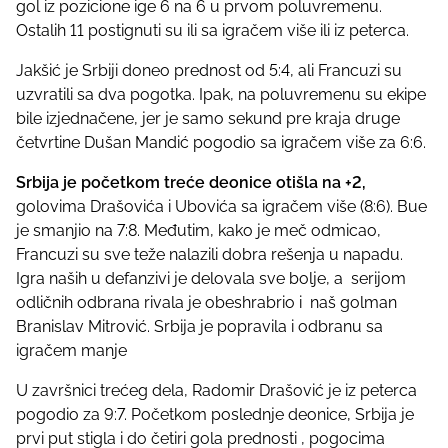
gol iz pozicione ige 6 na 6 u prvom poluvremenu.
Ostalih 11 postignuti su ili sa igračem više ili iz peterca.
Jakšić je Srbiji doneo prednost od 5:4, ali Francuzi su
uzvratili sa dva pogotka. Ipak, na poluvremenu su ekipe
bile izjednačene, jer je samo sekund pre kraja druge
četvrtine Dušan Mandić pogodio sa igračem više za 6:6.
Srbija je početkom treće deonice otišla na +2,
golovima Drašovića i Ubovića sa igračem više (8:6). Bue
je smanjio na 7:8. Međutim, kako je meč odmicao,
Francuzi su sve teže nalazili dobra rešenja u napadu.
Igra naših u defanzivi je delovala sve bolje, a serijom
odličnih odbrana rivala je obeshrabrio i naš golman
Branislav Mitrović. Srbija je popravila i odbranu sa
igračem manje
U završnici trećeg dela, Radomir Drašović je iz peterca
pogodio za 9:7. Početkom poslednje deonice, Srbija je
prvi put stigla i do četiri gola prednosti , pogocima