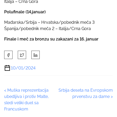
Italija – Crna Gora
Polufinale (14.januar)
Mađarska/Srbija – Hrvatska/pobednik meča 3
Španija/pobednik meča 2 – Italija/Crna Gora
Finale i meč za bronzu su zakazani za 16. januar
S
h
a
10/01/2024
r
e
t
P
<
Muška reprezentacija
Srbija deseta na Evropskom
h
ubedljiva i protiv Malte,
prvenstvu za dame
>
i
o
sledi veliki duel sa
s
Francuskom
p
s
o