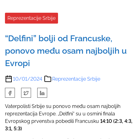
Reprezentacije Srbije
“Delfini” bolji od Francuske,
ponovo među osam najboljih u
Evropi
10/01/2024
Reprezentacije Srbije
S
h
a
Vaterpolisti Srbije su ponovo među osam najboljih
r
reprezentacija Evrope. „Delfini“ su u osmini finala
e
Evropskog prvenstva pobedili Francusku
14:10 (2:3, 4:3,
t
3:1, 5:3)
h