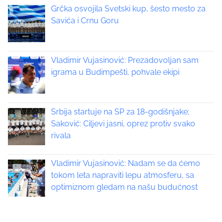
t
Grčka osvojila Svetski kup, šesto mesto za
s
Savića i Crnu Goru
t
s
o
n
n
:
Vladimir Vujasinović: Prezadovoljan sam
a
igrama u Budimpešti, pohvale ekipi
v
i
Srbija startuje na SP za 18-godišnjake;
Saković: Ciljevi jasni, oprez protiv svako
g
rivala
a
Vladimir Vujasinović: Nadam se da ćemo
t
tokom leta napraviti lepu atmosferu, sa
optimiznom gledam na našu budućnost
i
o