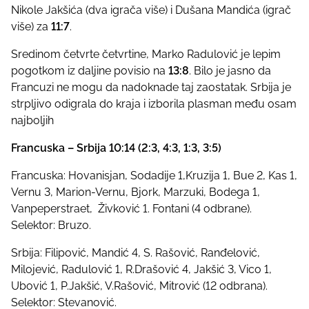
Nikole Jakšića (dva igrača više) i Dušana Mandića (igrač
više) za
11:7
.
Sredinom četvrte četvrtine, Marko Radulović je lepim
pogotkom iz daljine povisio na
13:8
. Bilo je jasno da
Francuzi ne mogu da nadoknade taj zaostatak. Srbija je
strpljivo odigrala do kraja i izborila plasman među osam
najboljih
Francuska – Srbija 10:14 (2:3, 4:3, 1:3, 3:5)
Francuska: Hovanisjan, Sodadije 1,Kruzija 1, Bue 2, Kas 1,
Vernu 3, Marion-Vernu, Bjork, Marzuki, Bodega 1,
Vanpeperstraet, Živković 1. Fontani (4 odbrane).
Selektor: Bruzo.
Srbija: Filipović, Mandić 4, S. Rašović, Ranđelović,
Milojević, Radulović 1, R.Drašović 4, Jakšić 3, Vico 1,
Ubović 1, P.Jakšić, V.Rašović, Mitrović (12 odbrana).
Selektor: Stevanović.