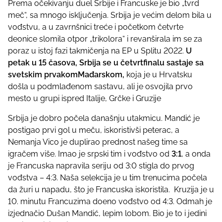
Prema očekivanju duel Srbije i Francuske je bio „tvrd
i
meč“, sa mnogo isključenja. Srbija je većim delom bila u
s
vođstvu, a u zavrnšnici treće i početkom četvrte
p
deonice slomila otpor „trikolora“ i revanširala im se za
o
poraz u istoj fazi takmičenja na EP u Splitu 2022.
U
s
petak u 15 časova, Srbija se u četvrtfinalu sastaje sa
t
svetskim prvakomMađarskom,
koja je u Hrvatsku
o
došla u podmlađenom sastavu, ali je osvojila prvo
n
mesto u grupi ispred Italije, Grčke i Gruzije
:
Srbija je dobro počela današnju utakmicu. Mandić je
postigao prvi gol u meču, iskoristivši peterac, a
Nemanja Vico je duplirao prednost našeg time sa
igračem više. Imao je srpski tim i vođstvo od
3:1
, a onda
je Francuska napravila seriju od 3:0 stigla do prvog
vođstva – 4:3. Naša selekcija je u tim trenucima počela
da žuri u napadu, što je Francuska iskoristila. Kruzija je u
10. minutu Francuzima doeno vođstvo od 4:3. Odmah je
izjednačio Dušan Mandić, lepim lobom. Bio je to i jedini