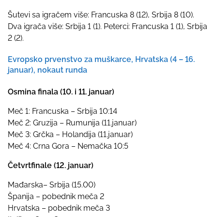
Šutevi sa igračem više: Francuska 8 (12), Srbija 8 (10).
Dva igrača više: Srbija 1 (1). Peterci: Francuska 1 (1), Srbija
2 (2).
Evropsko prvenstvo za muškarce, Hrvatska (4 – 16.
januar), nokaut runda
Osmina finala (10. i 11. januar)
Meč 1: Francuska – Srbija 10:14
Meč 2: Gruzija – Rumunija (11.januar)
Meč 3: Grčka – Holandija (11.januar)
Meč 4: Crna Gora – Nemačka 10:5
Četvrtfinale (12. januar)
Mađarska– Srbija (15.00)
Španija – pobednik meča 2
Hrvatska – pobednik meča 3