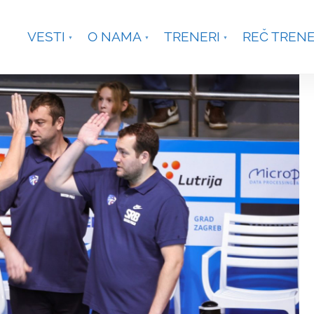
je, Smetanina 2, Beograd
+381 63 301431
waterpoloco
VESTI
O NAMA
TRENERI
REČ TREN