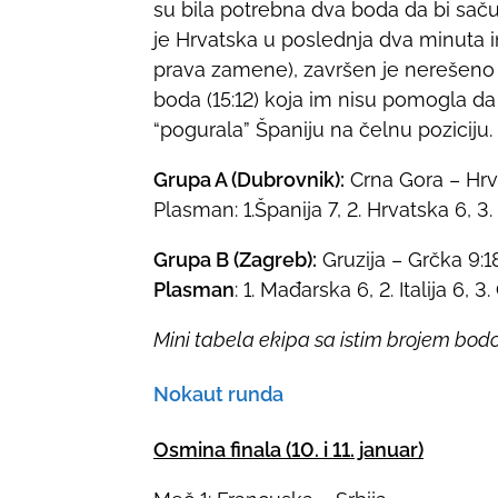
su bila potrebna dva boda da bi sač
je Hrvatska u poslednja dva minuta i
prava zamene), završen je nerešeno 1
boda (15:12) koja im nisu pomogla da s
“pogurala” Španiju na čelnu poziciju.
Grupa A (Dubrovnik):
Crna Gora – Hrvat
Plasman: 1.Španija 7, 2. Hrvatska 6, 3.
Grupa B (Zagreb):
Gruzija – Grčka 9:18
Plasman
: 1. Mađarska 6, 2. Italija 6, 3
Mini tabela ekipa sa istim brojem bod
Nokaut runda
Osmina finala (10. i 11. januar)