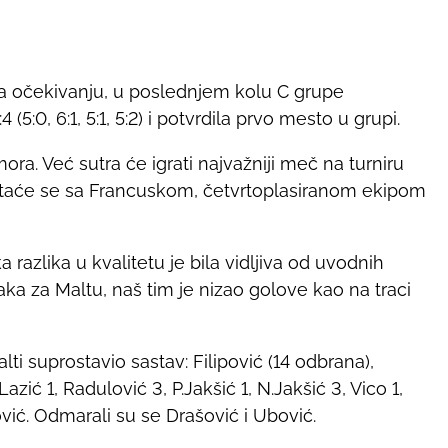
ma očekivanju, u poslednjem kolu C grupe
5:0, 6:1, 5:1, 5:2) i potvrdila prvo mesto u grupi.
a. Već sutra će igrati najvažniji meč na turniru
astaće se sa Francuskom, četvrtoplasiranom ekipom
 razlika u kvalitetu je bila vidljiva od uvodnih
jaka za Maltu, naš tim je nizao golove kao na traci
ti suprostavio sastav: Filipović (14 odbrana),
zić 1, Radulović 3, P.Jakšić 1, N.Jakšić 3, Vico 1,
rović. Odmarali su se Drašović i Ubović.