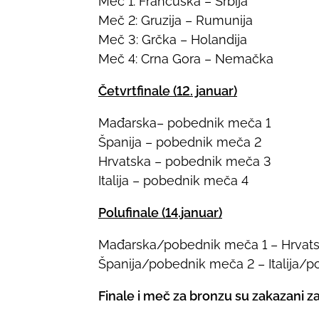
Meč 1: Francuska – Srbija
Meč 2: Gruzija – Rumunija
Meč 3: Grčka – Holandija
Meč 4: Crna Gora – Nemačka
Četvrtfinale (12. januar)
Mađarska– pobednik meča 1
Španija – pobednik meča 2
Hrvatska – pobednik meča 3
Italija – pobednik meča 4
Polufinale (14.januar)
Mađarska/pobednik meča 1 – Hrvat
Španija/pobednik meča 2 – Italija/
Finale i meč za bronzu su zakazani za