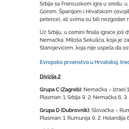
Srbija sa Francuskom igra u sredu, u
Gorom, Španijom i Hrvatskom osvoji
peterce), ali svima su bili nezgodan ri
Uz Srbiju, u osmini finala igraće još 
Nemačka, Miloša Sekulića, koja je z
Stanojevićem, koja nije uspela da osvo
Evropsko prvenstvo u Hrvatskoj, tre
Divizija 2
Grupa C (Zagreb):
Nemačka – Izrael 14
Plasman: 1. Srbija 9, 2. Nemačka 6, 3. M
Grupa D (Dubrovnik):
Slovačka – Rumu
Plasman: 1. Rumunija 9, 2. Holandija 6