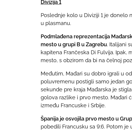
Divizija 1
Poslednje kolo u Diviziji 1 je donel
u plasmanu.
Podmlađena reprezentacija Mađars
mesto u grupi B u Zagrebu
. Italijan
kapitena Frančeska Di Fulvija. Ipak, m
mesto, s obzirom da bi na čelnoj pozici
Međutim, Mađari su dobro igrali u odb
poluvremenu postigli samo jedan gol (
sekunde pre kraja Mađarska je stigla
golova razlike i prvo mesto. Mađari 
između Francuske i Srbije.
Španija je osvojila prvo mesto u Gru
pobedili Francusku sa 9:6. Potom je