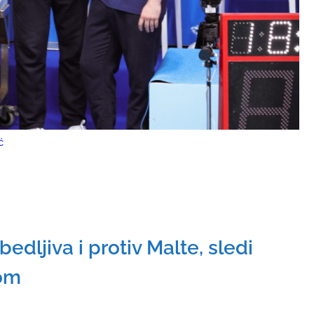
ć
dljiva i protiv Malte, sledi
kom