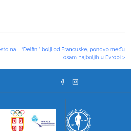
esto na
“Delfini” bolji od Francuske, ponovo među
osam najboljih u Evropi
>