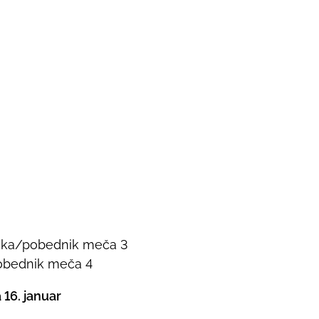
ska/pobednik meča 3
pobednik meča 4
 16. januar