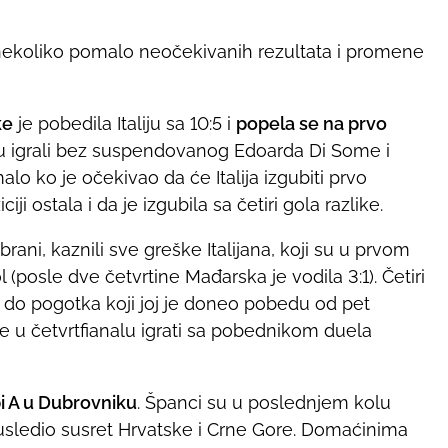
o nekoliko pomalo neočekivanih rezultata i promene
ke
je pobedila Italiju sa 10:5 i
popela se na prvo
i su igrali bez suspendovanog Edoarda Di Some i
alo ko je očekivao da će Italija izgubiti prvo
ji ostala i da je izgubila sa četiri gola razlike.
rani, kaznili sve greške Italijana, koji su u prvom
posle dve četvrtine Mađarska je vodila 3:1). Četiri
 do pogotka koji joj je doneo pobedu od pet
će u četvrtfianalu igrati sa pobednikom duela
pi A u Dubrovniku
. Španci su u poslednjem kolu
 usledio susret Hrvatske i Crne Gore. Domaćinima