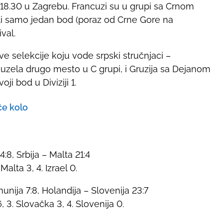
 18.30 u Zagrebu. Francuzi su u grupi sa Crnom
li samo jedan bod (poraz od Crne Gore na
val.
dve selekcije koju vode srpski stručnjaci –
auzela drugo mesto u C grupi, i Gruzija sa Dejanom
ji bod u Diviziji 1.
će kolo
:8, Srbija – Malta 21:4
alta 3, 4. Izrael 0.
nija 7:8, Holandija – Slovenija 23:7
, 3. Slovačka 3, 4. Slovenija 0.