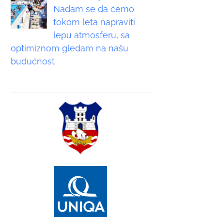
Nadam se da ćemo
tokom leta napraviti
lepu atmosferu, sa
optimiznom gledam na našu
budućnost