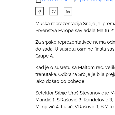
S
h
Muška reprezentacija Srbije je, pre
a
Prvenstva Evrope savladala Maltu 21:4 (
r
e
Za srpske reprezentativce nema odmor
t
do sada. U susretu osmine finala s
h
Grupe A.
i
s
Kad je o susretu sa Maltom reč, velika
p
trenutaka. Odbrana Srbije je bila pre
o
lako došao do pobede.
s
Selektor Srbije Uroš Stevanović je Mal
t
Mandić 1, S.Rašović 3, Ranđelović 3, La
o
Milojević 4, Lukić, V.Rašović 1, B.Mit
n
: