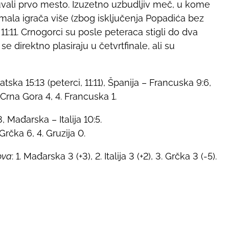
uvali prvo mesto. Izuzetno uzbudljiv meč, u kome
mala igrača više (zbog isključenja Popadića bez
1:11. Crnogorci su posle peteraca stigli do dva
e direktno plasiraju u četvrtfinale, ali su
ska 15:13 (peterci, 11:11), Španija – Francuska 9:6,
 Crna Gora 4, 4. Francuska 1.
, Mađarska – Italija 10:5.
. Grčka 6, 4. Gruzija 0.
ova
: 1. Mađarska 3 (+3), 2. Italija 3 (+2), 3. Grčka 3 (-5).