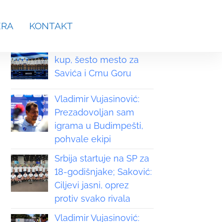
aches.srb@gmail.com
ERA
KONTAKT
Grčka osvojila Svetski
kup, šesto mesto za
Savića i Crnu Goru
Vladimir Vujasinović:
Prezadovoljan sam
igrama u Budimpešti,
pohvale ekipi
Srbija startuje na SP za
18-godišnjake; Saković:
Ciljevi jasni, oprez
protiv svako rivala
Vladimir Vujasinović: