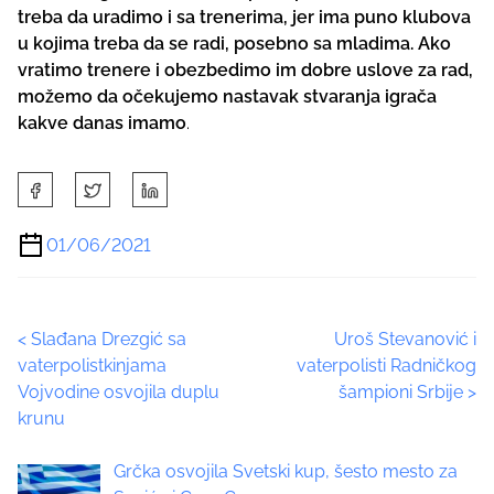
treba da uradimo i sa trenerima, jer ima puno klubova
u kojima treba da se radi, posebno sa mladima. Ako
vratimo trenere i obezbedimo im dobre uslove za rad,
možemo da očekujemo nastavak stvaranja igrača
kakve danas imamo
.
S
h
a
01/06/2021
r
e
t
P
<
Slađana Drezgić sa
Uroš Stevanović i
h
vaterpolistkinjama
vaterpolisti Radničkog
i
o
Vojvodine osvojila duplu
šampioni Srbije
>
s
krunu
p
s
o
t
Grčka osvojila Svetski kup, šesto mesto za
s