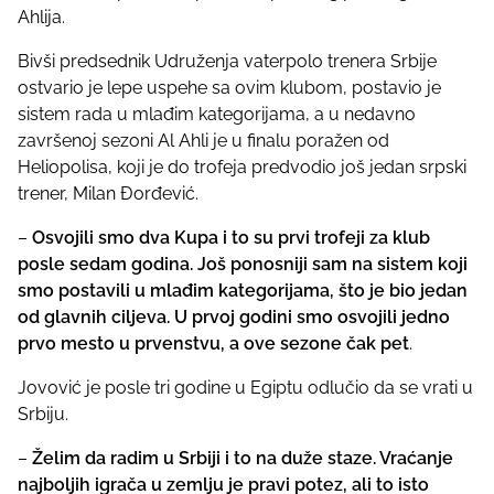
Ahlija.
s
t
Bivši predsednik Udruženja vaterpolo trenera Srbije
o
ostvario je lepe uspehe sa ovim klubom, postavio je
n
sistem rada u mlađim kategorijama, a u nedavno
:
završenoj sezoni Al Ahli je u finalu poražen od
Heliopolisa, koji je do trofeja predvodio još jedan srpski
trener, Milan Đorđević.
–
Osvojili smo dva Kupa i to su prvi trofeji za klub
posle sedam godina. Još ponosniji sam na sistem koji
smo postavili u mlađim kategorijama, što je bio jedan
od glavnih ciljeva. U prvoj godini smo osvojili jedno
prvo mesto u prvenstvu, a ove sezone čak pet
.
Jovović je posle tri godine u Egiptu odlučio da se vrati u
Srbiju.
–
Želim da radim u Srbiji i to na duže staze. Vraćanje
najboljih igrača u zemlju je pravi potez, ali to isto