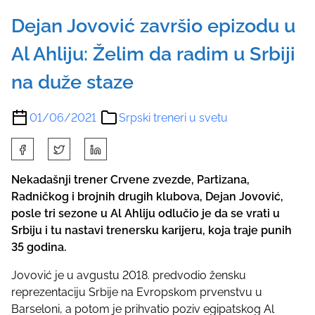
Dejan Jovović završio epizodu u
Al Ahliju: Želim da radim u Srbiji
na duže staze
01/06/2021
Srpski treneri u svetu
S
h
a
Nekadašnji trener Crvene zvezde, Partizana,
r
Radničkog i brojnih drugih klubova, Dejan Jovović,
e
posle tri sezone u Al Ahliju odlučio je da se vrati u
t
Srbiju i tu nastavi trenersku karijeru, koja traje punih
h
35 godina.
i
Jovović je u avgustu 2018. predvodio žensku
s
reprezentaciju Srbije na Evropskom prvenstvu u
p
Barseloni, a potom je prihvatio poziv egipatskog Al
o