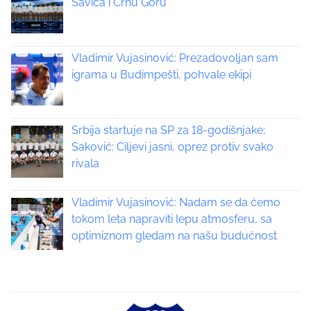
Savića i Crnu Goru
t
s
o
n
n
:
Vladimir Vujasinović: Prezadovoljan sam
a
igrama u Budimpešti, pohvale ekipi
v
i
Srbija startuje na SP za 18-godišnjake;
Saković: Ciljevi jasni, oprez protiv svako
g
rivala
a
Vladimir Vujasinović: Nadam se da ćemo
t
tokom leta napraviti lepu atmosferu, sa
optimiznom gledam na našu budućnost
i
o
n