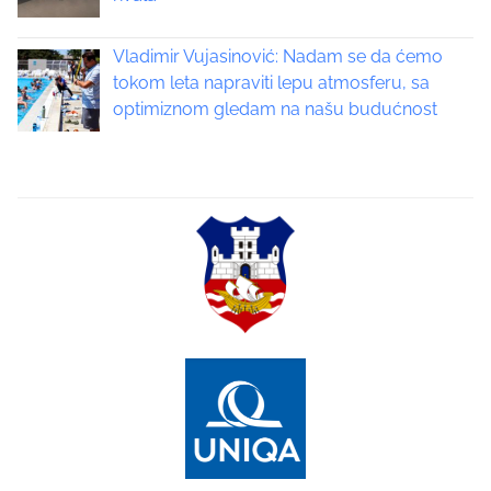
a
Vladimir Vujasinović: Nadam se da ćemo
t
tokom leta napraviti lepu atmosferu, sa
optimiznom gledam na našu budućnost
i
o
n