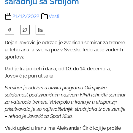
saradnju sa Srbijom
21/12/2022
Vesti
S
h
a
Dejan Jovović je održao je zvaničan seminar za trenere
r
u Teheranu, a sve na poziv Svetske federacije vodenih
e
sportova.
t
Rad je trajao četiri dana, od 10. do 14. decembra,
h
Jovović je pun utisaka.
i
s
Seminar je održan u okviru programa Olimpijska
p
solidarnost pod zvaničnim nazivom FINA tehnički seminar
o
za vaterpolo trenere. Vaterpolo u Iranu je u ekspanziji,
s
prisutvovalo je 40 najkvalitetnijih stručnjaka iz ove zemlje
t
– rekao je Jovović za Sport Klub.
o
n
Veliki ugled u Iranu ima Aleksandar Ćirić koji je prošle