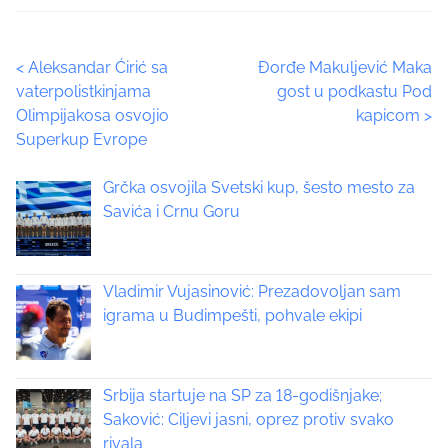
e
t
P
<
Aleksandar Ćirić sa
Đorđe Makuljević Maka
h
vaterpolistkinjama
gost u podkastu Pod
i
o
Olimpijakosa osvojio
kapicom
>
s
Superkup Evrope
p
s
o
t
Grčka osvojila Svetski kup, šesto mesto za
s
Savića i Crnu Goru
t
s
o
n
n
:
Vladimir Vujasinović: Prezadovoljan sam
a
igrama u Budimpešti, pohvale ekipi
v
i
Srbija startuje na SP za 18-godišnjake;
Saković: Ciljevi jasni, oprez protiv svako
g
rivala