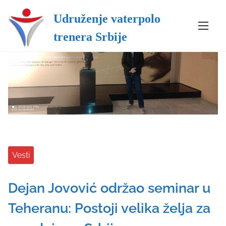
Udruženje vaterpolo
S
trenera Srbije
k
i
p
t
o
c
o
n
t
e
Vesti
n
t
Dejan Jovović održao seminar u
Teheranu: Postoji velika želja za