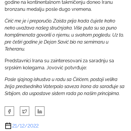
:
godine na kontinentalnom takmičenju doneo Iranu
bronzanu medalju posle dugo vremena.
Ćirić me je i preporučio. Zaista prija kada čujete kako
neko uvažava našeg stručnjaka. Više puta su sa puno
komplimenata govorili o njemu, u svakom pogledu. Uz to,
pre četiri godine je Dejan Savić bio na semimaru u
Teheranu.
Predstavnici Irana su zainteresovani za saradnju sa
srpskim kolegama. Jovović potvrđuje:
Posle sjajnog iskustva u radu sa Ćirićem, postoji velika
želja predsednika Vaterpolo saveza Irana da sarađuje sa
Srbijom, da uspostave sistem rada po našim principima.
S
h
a
21/12/2022
r