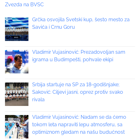
Zvezda na BVSC
p
s
o
t
Grčka osvojila Svetski kup, šesto mesto za
s
Savića i Crnu Goru
t
s
o
n
n
:
Vladimir Vujasinović: Prezadovoljan sam
a
igrama u Budimpešti, pohvale ekipi
v
i
Srbija startuje na SP za 18-godišnjake;
Saković: Ciljevi jasni, oprez protiv svako
g
rivala
a
Vladimir Vujasinović: Nadam se da ćemo
t
tokom leta napraviti lepu atmosferu, sa
optimiznom gledam na našu budućnost
i