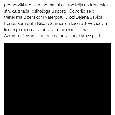
pedagoški rad sa mladima, uticaj roditelja na trenersku
struku, značaj psihologa u sportu. Govorilo se o
trenerima u ženskom vaterpolu, ulozi Dejana Savića,
trenerskom putu Nikole Stamenića kao i o Jovovićevim
ličnim primerima u radu sa mladim igračima i
Avramovićevom pogledu na odrastanje kroz sport.