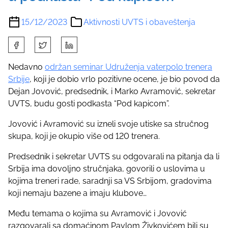
15/12/2023
Aktivnosti UVTS i obaveštenja
S
h
a
Nedavno
održan seminar Udruženja vaterpolo trenera
r
Srbije
, koji je dobio vrlo pozitivne ocene, je bio povod da
e
Dejan Jovović, predsednik, i Marko Avramović, sekretar
t
UVTS, budu gosti podkasta “Pod kapicom”.
h
Jovović i Avramović su izneli svoje utiske sa stručnog
i
skupa, koji je okupio više od 120 trenera.
s
p
Predsednik i sekretar UVTS su odgovarali na pitanja da li
o
Srbija ima dovoljno stručnjaka, govorili o uslovima u
s
kojima treneri rade, saradnji sa VS Srbijom, gradovima
t
koji nemaju bazene a imaju klubove…
o
n
Među temama o kojima su Avramović i Jovović
:
razgovarali sa domaćinom Pavlom Živkovićem bili su