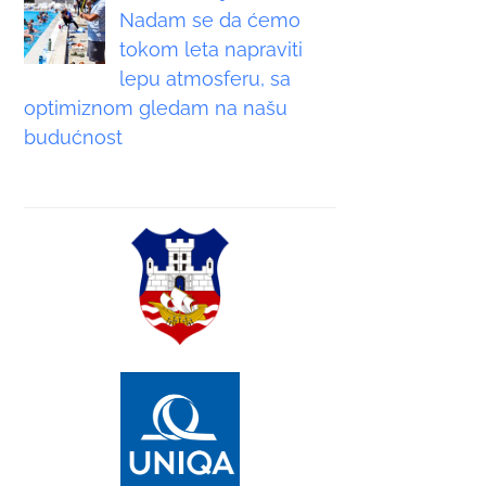
Nadam se da ćemo
tokom leta napraviti
lepu atmosferu, sa
optimiznom gledam na našu
budućnost