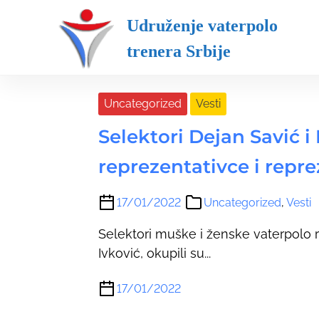
S
Udruženje vaterpolo trenera Srbi
Udruženje vaterpolo
k
i
trenera Srbije
Category:
Uncategoriz
p
t
Uncategorized
Vesti
o
c
Selektori Dejan Savić i
o
n
reprezentativce i repr
t
e
17/01/2022
Uncategorized
,
Vesti
n
Selektori muške i ženske vaterpolo r
t
Ivković, okupili su...
17/01/2022