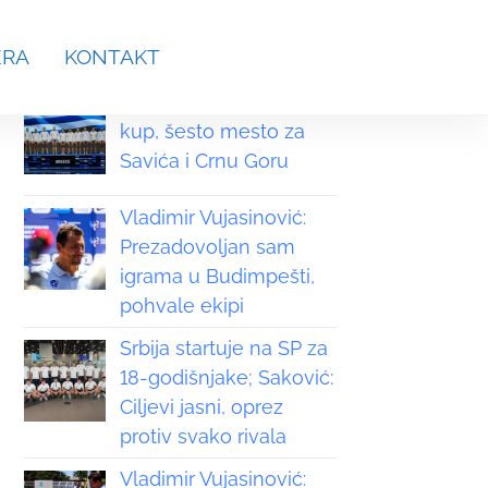
aches.srb@gmail.com
ERA
KONTAKT
Grčka osvojila Svetski
kup, šesto mesto za
Savića i Crnu Goru
Vladimir Vujasinović:
Prezadovoljan sam
igrama u Budimpešti,
pohvale ekipi
Srbija startuje na SP za
18-godišnjake; Saković:
Ciljevi jasni, oprez
protiv svako rivala
Vladimir Vujasinović: