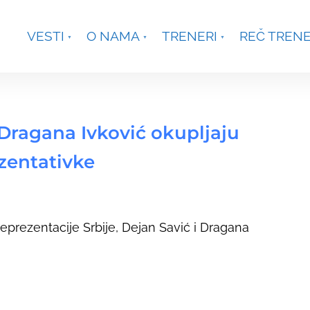
je, Smetanina 2, Beograd
+381 63 301431
waterpoloco
VESTI
O NAMA
TRENERI
REČ TREN
ed
 Dragana Ivković okupljaju
ezentativke
eprezentacije Srbije, Dejan Savić i Dragana