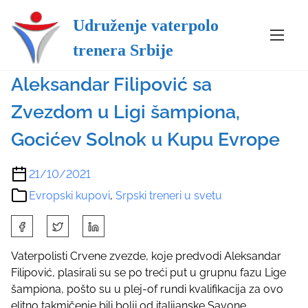
Udruženje vaterpolo
S
Evropski kupovi
Srpski treneri u svetu
trenera Srbije
k
i
Aleksandar Filipović sa
p
t
Zvezdom u Ligi šampiona,
o
c
Gocićev Solnok u Kupu Evrope
o
n
21/10/2021
t
Evropski kupovi
,
Srpski treneri u svetu
e
n
S
t
h
a
Vaterpolisti Crvene zvezde, koje predvodi Aleksandar
r
Filipović, plasirali su se po treći put u grupnu fazu Lige
e
šampiona, pošto su u plej-of rundi kvalifikacija za ovo
t
elitno takmičenje bili bolji od italijanske Savone.