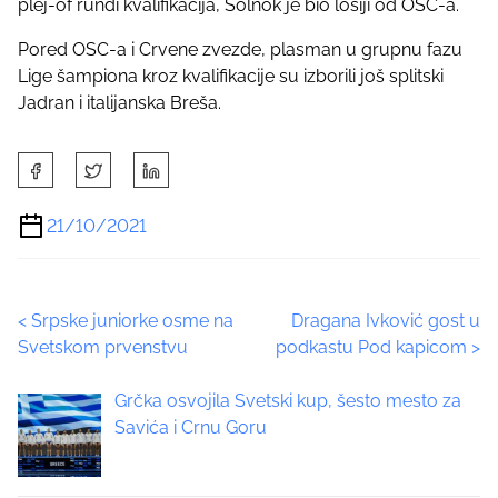
plej-of rundi kvalifikacija, Solnok je bio lošiji od OSC-a.
Pored OSC-a i Crvene zvezde, plasman u grupnu fazu
Lige šampiona kroz kvalifikacije su izborili još splitski
Jadran i italijanska Breša.
S
h
a
21/10/2021
r
e
t
P
<
Srpske juniorke osme na
Dragana Ivković gost u
h
Svetskom prvenstvu
podkastu Pod kapicom
>
i
o
s
Grčka osvojila Svetski kup, šesto mesto za
p
s
Savića i Crnu Goru
o
t
s
t