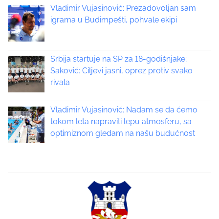
s
o
Vladimir Vujasinović: Prezadovoljan sam
n
igrama u Budimpešti, pohvale ekipi
n
:
a
Srbija startuje na SP za 18-godišnjake;
v
Saković: Ciljevi jasni, oprez protiv svako
i
rivala
g
Vladimir Vujasinović: Nadam se da ćemo
a
tokom leta napraviti lepu atmosferu, sa
optimiznom gledam na našu budućnost
t
i
o
n