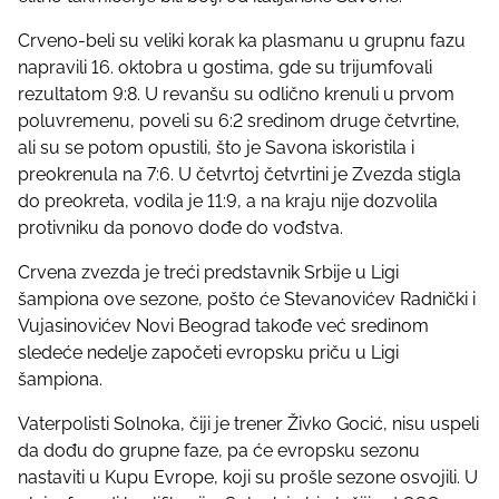
h
Crveno-beli su veliki korak ka plasmanu u grupnu fazu
i
napravili 16. oktobra u gostima, gde su trijumfovali
s
rezultatom 9:8. U revanšu su odlično krenuli u prvom
p
poluvremenu, poveli su 6:2 sredinom druge četvrtine,
o
ali su se potom opustili, što je Savona iskoristila i
s
preokrenula na 7:6. U četvrtoj četvrtini je Zvezda stigla
t
do preokreta, vodila je 11:9, a na kraju nije dozvolila
o
protivniku da ponovo dođe do vođstva.
n
:
Crvena zvezda je treći predstavnik Srbije u Ligi
šampiona ove sezone, pošto će Stevanovićev Radnički i
Vujasinovićev Novi Beograd takođe već sredinom
sledeće nedelje započeti evropsku priču u Ligi
šampiona.
Vaterpolisti Solnoka, čiji je trener Živko Gocić, nisu uspeli
da dođu do grupne faze, pa će evropsku sezonu
nastaviti u Kupu Evrope, koji su prošle sezone osvojili. U