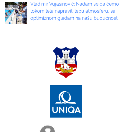
a
Vladimir Vujasinović: Nadam se da ćemo
tokom leta napraviti lepu atmosferu, sa
t
optimiznom gledam na našu budućnost
i
o
n