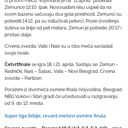
U prvom meču, Vojvodina je na “11.aprilu” pobedila
s
Zemunce 12:10. Ipak, Novosađani nisu uspeli da na
t
svom bazenu sačuvaju dva gola prednosti. Zemunci su
o
pobedili 14:12, pa su odlučivali peterci. Posle izvođenja
n
šuteva sa linije od pet metara, Zemun je pobedio 20:17 i
:
prošao dalje.
Crvena zvezda, Valis i Nais su u oba meča savladali
svoje rivale.
Četvrtfinale
se igra 18. i 21. aprila. Sastaju se: Zemun –
Radnički, Nais – Šabac, Valis – Novi Beograd, Crvena
zvezda – Partizan.
Poraženi iz dvomeča osmine finala (Vojvodina, Beograd,
NBG Vukovi i Stari grad) će učestvovati u razigravanju
od 9. do 12. mesta.
Super liga Srbije, revanš mečevi osmine finala