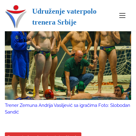
Udruženje vaterpolo
S
trenera Srbije
k
i
p
t
o
c
o
n
t
e
n
t
Trener Zemuna Andrija Vasiljević sa igračima Foto: Slobodan
Sandić