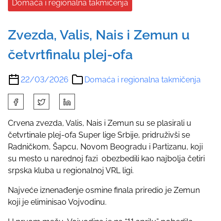
Domaća i regionalna takmičenja
Zvezda, Valis, Nais i Zemun u
četvrtfinalu plej-ofa
22/03/2026
Domaća i regionalna takmičenja
S
h
a
Crvena zvezda, Valis, Nais i Zemun su se plasirali u
r
četvrtinale plej-ofa Super lige Srbije, pridruživši se
e
Radničkom, Šapcu, Novom Beogradu i Partizanu, koji
t
su mesto u narednoj fazi obezbedili kao najbolja četiri
h
srpska kluba u regionalnoj VRL ligi.
i
Najveće iznenađenje osmine finala priredio je Zemun
s
koji je eliminisao Vojvodinu.
p
o