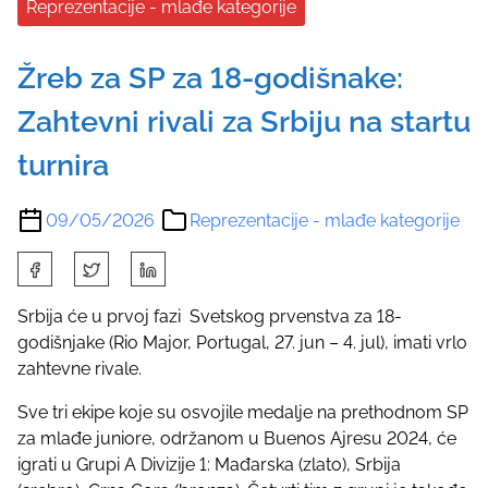
Reprezentacije - mlađe kategorije
Žreb za SP za 18-godišnake:
Zahtevni rivali za Srbiju na startu
turnira
09/05/2026
Reprezentacije - mlađe kategorije
S
h
a
Srbija će u prvoj fazi Svetskog prvenstva za 18-
r
godišnjake (Rio Major, Portugal, 27. jun – 4. jul), imati vrlo
e
zahtevne rivale.
t
Sve tri ekipe koje su osvojile medalje na prethodnom SP
h
za mlađe juniore, održanom u Buenos Ajresu 2024, će
i
igrati u Grupi A Divizije 1: Mađarska (zlato), Srbija
s