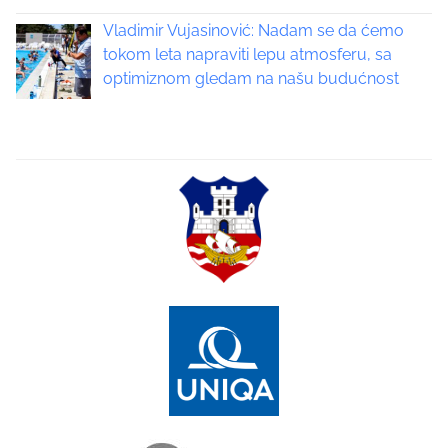
a
Vladimir Vujasinović: Nadam se da ćemo
t
tokom leta napraviti lepu atmosferu, sa
optimiznom gledam na našu budućnost
i
o
n