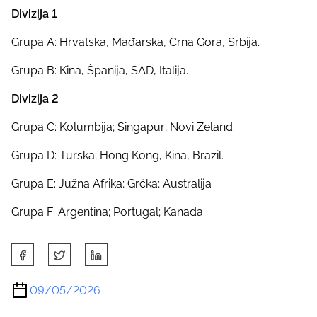
Divizija 1
Grupa A: Hrvatska, Mađarska, Crna Gora, Srbija.
Grupa B: Kina, Španija, SAD, Italija.
Divizija 2
Grupa C: Kolumbija; Singapur; Novi Zeland.
Grupa D: Turska; Hong Kong, Kina, Brazil.
Grupa E: Južna Afrika; Grčka; Australija
Grupa F: Argentina; Portugal; Kanada.
S
h
a
09/05/2026
r