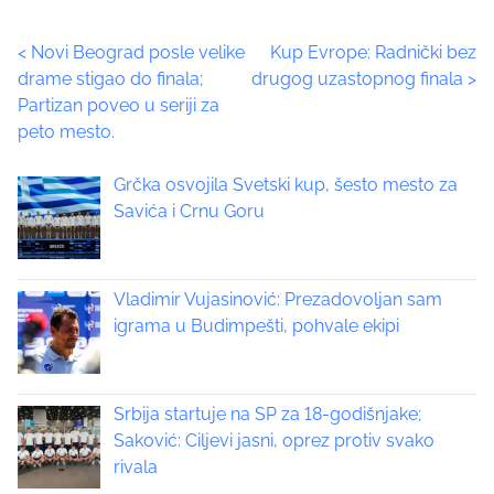
e
t
P
<
Novi Beograd posle velike
Kup Evrope: Radnički bez
h
drame stigao do finala;
drugog uzastopnog finala
>
i
o
Partizan poveo u seriji za
s
peto mesto.
p
s
o
t
Grčka osvojila Svetski kup, šesto mesto za
s
Savića i Crnu Goru
t
s
o
n
n
:
Vladimir Vujasinović: Prezadovoljan sam
a
igrama u Budimpešti, pohvale ekipi
v
i
Srbija startuje na SP za 18-godišnjake;
Saković: Ciljevi jasni, oprez protiv svako
g
rivala