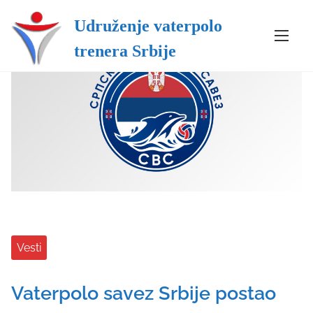
Udruženje vaterpolo
S
trenera Srbije
k
i
p
t
o
c
o
n
t
e
n
t
Vesti
Vaterpolo savez Srbije postao