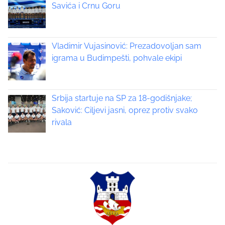
a
Savića i Crnu Goru
v
i
Vladimir Vujasinović: Prezadovoljan sam
igrama u Budimpešti, pohvale ekipi
g
a
Srbija startuje na SP za 18-godišnjake;
t
Saković: Ciljevi jasni, oprez protiv svako
rivala
i
o
n