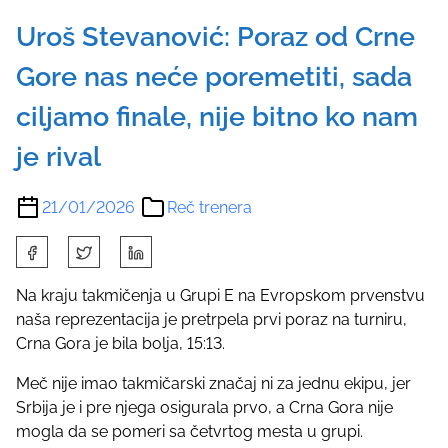
Uroš Stevanović: Poraz od Crne
Gore nas neće poremetiti, sada
ciljamo finale, nije bitno ko nam
je rival
21/01/2026
Reč trenera
S
h
a
Na kraju takmičenja u Grupi E na Evropskom prvenstvu
r
naša reprezentacija je pretrpela prvi poraz na turniru,
e
Crna Gora je bila bolja, 15:13.
t
Meč nije imao takmičarski značaj ni za jednu ekipu, jer
h
Srbija je i pre njega osigurala prvo, a Crna Gora nije
i
mogla da se pomeri sa četvrtog mesta u grupi.
s