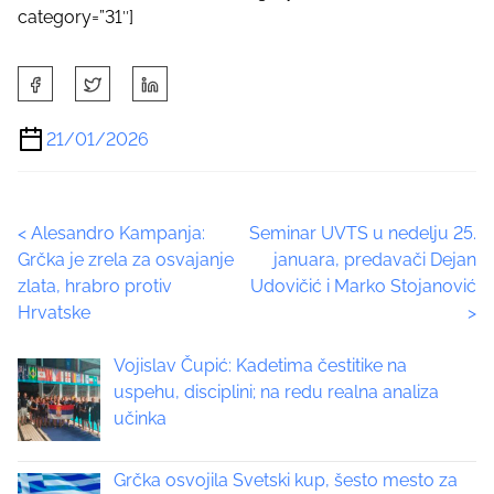
category=”31″]
S
h
a
21/01/2026
r
e
t
P
<
Alesandro Kampanja:
Seminar UVTS u nedelju 25.
h
Grčka je zrela za osvajanje
januara, predavači Dejan
i
o
zlata, hrabro protiv
Udovičić i Marko Stojanović
s
Hrvatske
>
p
s
o
t
Vojislav Čupić: Kadetima čestitike na
s
uspehu, disciplini; na redu realna analiza
t
s
učinka
o
n
n
:
Grčka osvojila Svetski kup, šesto mesto za