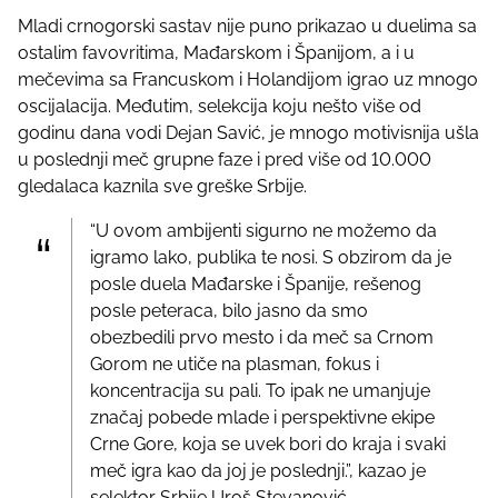
p
Mladi crnogorski sastav nije puno prikazao u duelima sa
o
ostalim favovritima, Mađarskom i Španijom, a i u
s
mečevima sa Francuskom i Holandijom igrao uz mnogo
t
oscijalacija. Međutim, selekcija koju nešto više od
o
godinu dana vodi Dejan Savić, je mnogo motivisnija ušla
n
u poslednji meč grupne faze i pred više od 10.000
:
gledalaca kaznila sve greške Srbije.
“U ovom ambijenti sigurno ne možemo da
igramo lako, publika te nosi. S obzirom da je
posle duela Mađarske i Španije, rešenog
posle peteraca, bilo jasno da smo
obezbedili prvo mesto i da meč sa Crnom
Gorom ne utiče na plasman, fokus i
koncentracija su pali. To ipak ne umanjuje
značaj pobede mlade i perspektivne ekipe
Crne Gore, koja se uvek bori do kraja i svaki
meč igra kao da joj je poslednji.”, kazao je
selektor Srbije Uroš Stevanović.