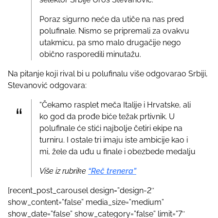
Poraz sigurno neće da utiče na nas pred
polufinale. Nismo se pripremali za ovakvu
utakmicu, pa smo malo drugačije nego
obično rasporedili minutažu.
Na pitanje koji rival bi u polufinalu više odgovarao Srbiji,
Stevanović odgovara:
“Čekamo rasplet meča Italije i Hrvatske, ali
ko god da prođe biće težak prtivnik. U
polufinale će stići najbolje četiri ekipe na
turniru. I ostale tri imaju iste ambicije kao i
mi, žele da uđu u finale i obezbede medalju
Više iz rubrike
“Reč trenera”
[recent_post_carousel design=”design-2″
show_content=”false” media_size=”medium”
show_date=”false” show_category=”false” limit=”7″