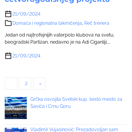
21/09/2024
Domaća i regionalna takmičenja
,
Reč trenera
Jedan od najtrofejnijih vaterpolo klubova na svetu,
beogradski Partizan, nedavno je na Adi Ciganliji,...
21/09/2024
P
1
2
»
o
Grčka osvojila Svetski kup, šesto mesto za
s
Savića i Crnu Goru
t
s
Vladimir Vujasinović: Prezadovoljan sam