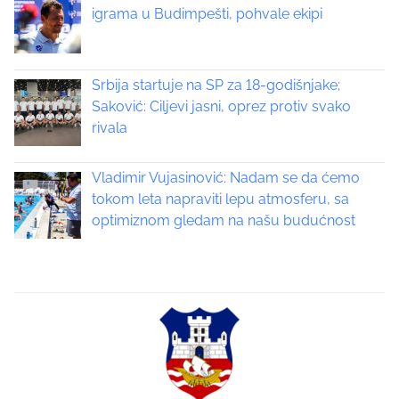
igrama u Budimpešti, pohvale ekipi
p
a
Srbija startuje na SP za 18-godišnjake;
g
Saković: Ciljevi jasni, oprez protiv svako
rivala
i
n
Vladimir Vujasinović: Nadam se da ćemo
tokom leta napraviti lepu atmosferu, sa
a
optimiznom gledam na našu budućnost
t
i
o
n