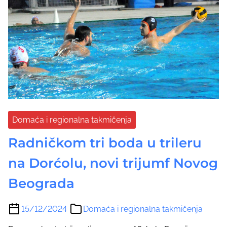
Domaća i regionalna takmičenja
Radničkom tri boda u trileru
na Dorćolu, novi trijumf Novog
Beograda
15/12/2024
Domaća i regionalna takmičenja