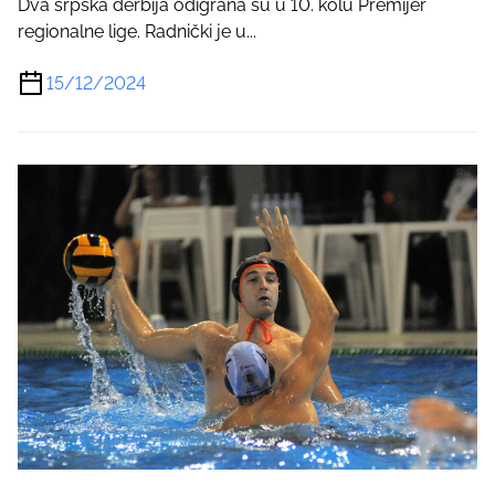
Dva srpska derbija odigrana su u 10. kolu Premijer
regionalne lige. Radnički je u...
15/12/2024