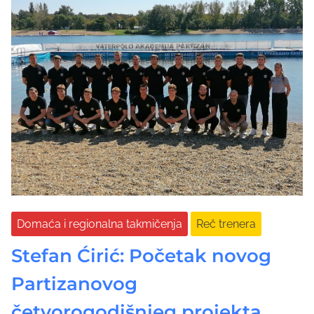
Domaća i regionalna takmičenja
Reč trenera
Stefan Ćirić: Početak novog
Partizanovog
četvorogodišnjeg projekta