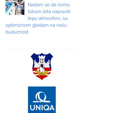
Nadam se da ćemo
tokom leta napraviti
lepu atmosferu, sa
optimiznom gledam na našu
budućnost