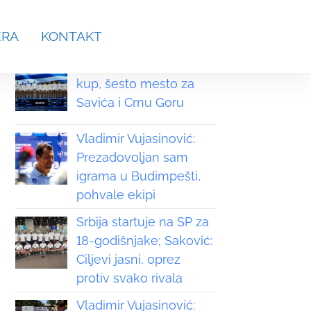
aches.srb@gmail.com
ERA
KONTAKT
Grčka osvojila Svetski
kup, šesto mesto za
Savića i Crnu Goru
Vladimir Vujasinović:
Prezadovoljan sam
igrama u Budimpešti,
pohvale ekipi
Srbija startuje na SP za
18-godišnjake; Saković:
Ciljevi jasni, oprez
protiv svako rivala
Vladimir Vujasinović: