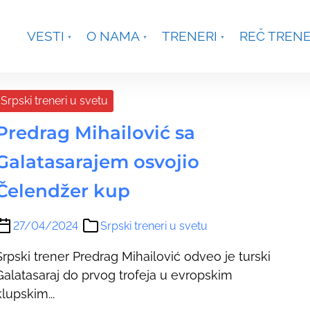
je, Smetanina 2, Beograd
+381 63 301431
waterpoloco
VESTI
O NAMA
TRENERI
REČ TREN
up
Srpski treneri u svetu
Predrag Mihailović sa
Galatasarajem osvojio
Čelendžer kup
27/04/2024
Srpski treneri u svetu
Srpski trener Predrag Mihailović odveo je turski
Galatasaraj do prvog trofeja u evropskim
klupskim...