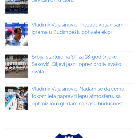
Savića i Crnu Goru
Vladimir Vujasinović: Prezadovoljan sam
igrama u Budimpešti, pohvale ekipi
Srbija startuje na SP za 18-godišnjake;
Saković: Ciljevi jasni, oprez protiv svako
rivala
Vladimir Vujasinović: Nadam se da ćemo
tokom leta napraviti lepu atmosferu, sa
optimiznom gledam na našu budućnost