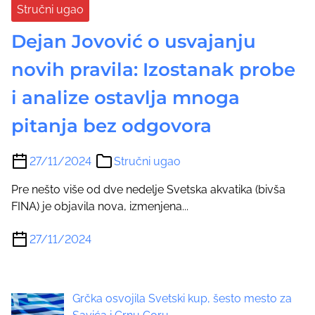
Stručni ugao
Dejan Jovović o usvajanju
novih pravila: Izostanak probe
i analize ostavlja mnoga
pitanja bez odgovora
27/11/2024
Stručni ugao
Pre nešto više od dve nedelje Svetska akvatika (bivša
FINA) je objavila nova, izmenjena...
27/11/2024
Grčka osvojila Svetski kup, šesto mesto za