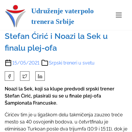
Udruženje vaterpolo
S
Srpski treneri u svetu
trenera Srbije
k
i
Stefan Ćirić i Noazi la Sek u
p
t
finalu plej-ofa
o
c
15/05/2021
Srpski treneri u svetu
o
n
S
t
h
e
a
Noazi la Sek, koji sa klupe predvodi srpski trener
n
r
Stefan Ćirić, plasirali su se u finale plej-ofa
t
e
Šampionata Francuske.
t
Ćirićev tim je u ligaškom delu takmičenja zauzeo treće
h
mesto sa 40 osvojenih bodova, u četvrtfinalu je
i
eliminisao Turkoan posle dva trijumfa (10:9 i 15:11), dok je
s