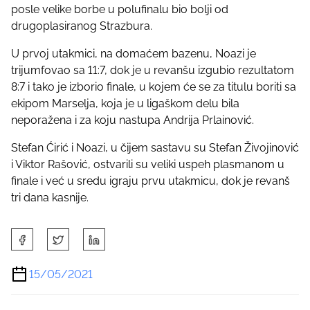
posle velike borbe u polufinalu bio bolji od
p
drugoplasiranog Strazbura.
o
s
U prvoj utakmici, na domaćem bazenu, Noazi je
t
trijumfovao sa 11:7, dok je u revanšu izgubio rezultatom
o
8:7 i tako je izborio finale, u kojem će se za titulu boriti sa
n
ekipom Marselja, koja je u ligaškom delu bila
:
neporažena i za koju nastupa Andrija Prlainović.
Stefan Ćirić i Noazi, u čijem sastavu su Stefan Živojinović
i Viktor Rašović, ostvarili su veliki uspeh plasmanom u
finale i već u sredu igraju prvu utakmicu, dok je revanš
tri dana kasnije.
S
h
a
15/05/2021
r
e