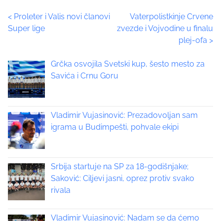
t
P
<
Proleter i Valis novi članovi
Vaterpolistkinje Crvene
h
Super lige
zvezde i Vojvodine u finalu
i
o
plej-ofa
>
s
p
s
Grčka osvojila Svetski kup, šesto mesto za
o
t
Savića i Crnu Goru
s
t
s
o
n
Vladimir Vujasinović: Prezadovoljan sam
n
:
igrama u Budimpešti, pohvale ekipi
a
v
Srbija startuje na SP za 18-godišnjake;
i
Saković: Ciljevi jasni, oprez protiv svako
rivala
g
a
Vladimir Vujasinović: Nadam se da ćemo