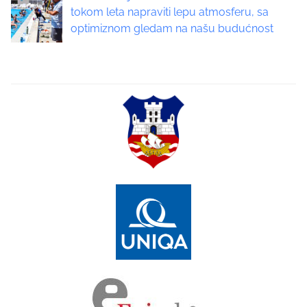
tokom leta napraviti lepu atmosferu, sa
t
optimiznom gledam na našu budućnost
i
o
n