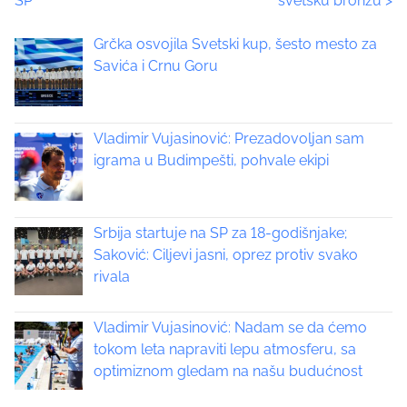
SP
svetsku bronzu
>
s
p
s
Grčka osvojila Svetski kup, šesto mesto za
o
t
Savića i Crnu Goru
s
t
s
o
n
Vladimir Vujasinović: Prezadovoljan sam
n
:
igrama u Budimpešti, pohvale ekipi
a
v
Srbija startuje na SP za 18-godišnjake;
i
Saković: Ciljevi jasni, oprez protiv svako
rivala
g
a
Vladimir Vujasinović: Nadam se da ćemo
tokom leta napraviti lepu atmosferu, sa
t
optimiznom gledam na našu budućnost
i