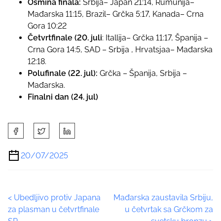
Osmina finala:
Srbija
– Japan 21:14, Rumunija–
Mađarska 11:15, Brazil– Grčka 5:17, Kanada– Crna
Gora 10:22
Četvrtfinale (20. juli
: Itallija– Grčka 11:17, Španija –
Crna Gora 14:5, SAD – Srbija , Hrvatsjaa– Mađarska
12:18.
Polufinale (22. jul):
Grčka – Španija, Srbija –
Mađarska.
Finalni dan (24. jul)
S
h
a
20/07/2025
r
e
t
P
<
Ubedljivo protiv Japana
Mađarska zaustavila Srbiju,
h
za plasman u četvrtfinale
u četvrtak sa Grčkom za
i
o