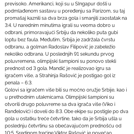
o
previsoko. Amerikanci, koji su u SIngapur došli u
n
podmlađenom sastavu u poređenju sa Parizom, su taj
:
promašaj kaznili sa dva brza gola i smanjili zaostatak na
3:4. U narednim minutima igrali su veoma dobro u
odbrani, primoravajući Srbiju da nekoliko puta gubi
loptu bez faula. Međutim, Srbija je zadržala čvrstu
odbranu, a golman Radoslav Filipović je zabeležio
nekoliko odbrana. U poslednjih 91 sekundu prvog
poluvremena, olimpijski šampioni su ponovo stekli
prednost od 3 gola. Mandić je realizovao igru sa
igračem više, a Strahinja Rašović je postigao gol iz
penala – 6:3.
Golovi sa igračem više bili su moćno oružje Srbije, kao i
u prethodnim utakmicama. Olimpijski šampioni su
otvorili drugo poluvreme sa dva igrača više (Viko i
Ranđelović) i doveli do 8:3. Obe ekipe su postigle po dva
gola u ostatku treće četvrtine, tako da je Srbija ušla u
poslednju četvrtinu sa obećavajućom prednošću od
10:5. Sredinom trećine Viktor Rašović je povećao