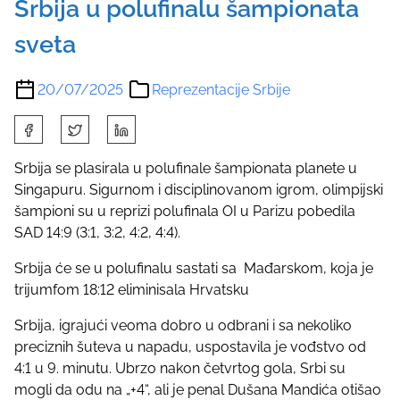
Srbija u polufinalu šampionata
sveta
20/07/2025
Reprezentacije Srbije
S
h
a
Srbija se plasirala u polufinale šampionata planete u
r
Singapuru. Sigurnom i disciplinovanom igrom, olimpijski
e
šampioni su u reprizi polufinala OI u Parizu pobedila
t
SAD 14:9 (3:1, 3:2, 4:2, 4:4).
h
Srbija će se u polufinalu sastati sa Mađarskom, koja je
i
trijumfom 18:12 eliminisala Hrvatsku
s
p
Srbija, igrajući veoma dobro u odbrani i sa nekoliko
o
preciznih šuteva u napadu, uspostavila je vođstvo od
s
4:1 u 9. minutu. Ubrzo nakon četvrtog gola, Srbi su
t
mogli da odu na „+4“, ali je penal Dušana Mandića otišao