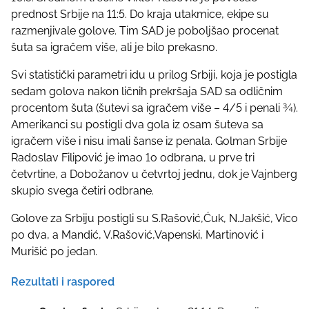
prednost Srbije na 11:5. Do kraja utakmice, ekipe su
razmenjivale golove. Tim SAD je poboljšao procenat
šuta sa igračem više, ali je bilo prekasno.
Svi statistički parametri idu u prilog Srbiji, koja je postigla
sedam golova nakon ličnih prekršaja SAD sa odličnim
procentom šuta (šutevi sa igračem više – 4/5 i penali ¾).
Amerikanci su postigli dva gola iz osam šuteva sa
igračem više i nisu imali šanse iz penala. Golman Srbije
Radoslav Filipović je imao 1o odbrana, u prve tri
četvrtine, a Dobožanov u četvrtoj jednu, dok je Vajnberg
skupio svega četiri odbrane.
Golove za Srbiju postigli su S.Rašović,Ćuk, N.Jakšić, Vico
po dva, a Mandić, V.Rašović,Vapenski, Martinović i
Murišić po jedan.
Rezultati i raspored