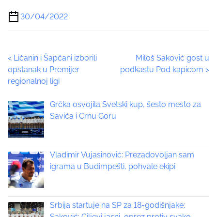
h
a
30/04/2022
r
e
t
P
<
Ličanin i Šapčani izborili
Miloš Saković gost u
h
opstanak u Premijer
podkastu Pod kapicom
>
i
o
regionalnoj ligi
s
p
s
Grčka osvojila Svetski kup, šesto mesto za
o
t
Savića i Crnu Goru
s
t
s
o
n
Vladimir Vujasinović: Prezadovoljan sam
n
:
igrama u Budimpešti, pohvale ekipi
a
v
Srbija startuje na SP za 18-godišnjake;
i
Saković: Ciljevi jasni, oprez protiv svako