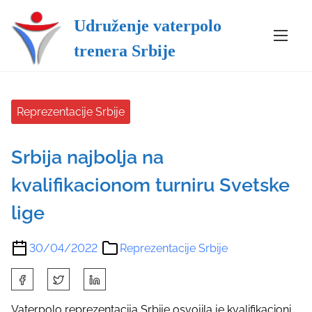
S
Udruženje vaterpolo
k
i
trenera Srbije
p
t
o
c
Reprezentacije Srbije
o
n
Srbija najbolja na
t
e
kvalifikacionom turniru Svetske
n
t
lige
30/04/2022
Reprezentacije Srbije
S
h
a
Vaterpolo reprezentacija Srbije osvojila je kvalifikacioni