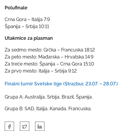
Polufinale
Crna Gora – Italija 7:9
Španija – Srbija 10:11
Utakmice za plasman
Za sedmo mesto: Grčka – Francuska 18:12
Za peto mesto: Mađarska – Hrvatska 14:9
Za treće mesto: Španija – Crna Gora 15:10
Za prvo mesto: Italija – Srbija 9:12
Finalni turnir Svetske lige (Strazbur, 23.07. – 28.07.)
Grupa A: Australija, Srbija, Brazil, Španija.
Grupa B: SAD, Italija, Kanada, Francuska.
S