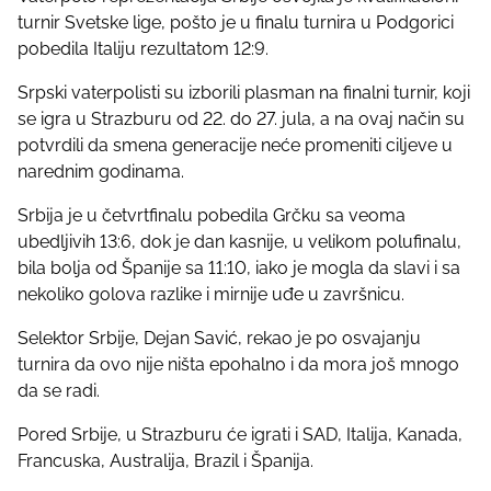
r
turnir Svetske lige, pošto je u finalu turnira u Podgorici
e
pobedila Italiju rezultatom 12:9.
t
Srpski vaterpolisti su izborili plasman na finalni turnir, koji
h
se igra u Strazburu od 22. do 27. jula, a na ovaj način su
i
potvrdili da smena generacije neće promeniti ciljeve u
s
narednim godinama.
p
o
Srbija je u četvrtfinalu pobedila Grčku sa veoma
s
ubedljivih 13:6, dok je dan kasnije, u velikom polufinalu,
t
bila bolja od Španije sa 11:10, iako je mogla da slavi i sa
o
nekoliko golova razlike i mirnije uđe u završnicu.
n
:
Selektor Srbije, Dejan Savić, rekao je po osvajanju
turnira da ovo nije ništa epohalno i da mora još mnogo
da se radi.
Pored Srbije, u Strazburu će igrati i SAD, Italija, Kanada,
Francuska, Australija, Brazil i Španija.