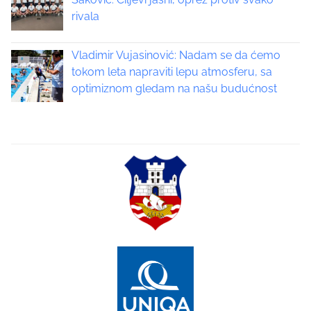
rivala
g
a
Vladimir Vujasinović: Nadam se da ćemo
tokom leta napraviti lepu atmosferu, sa
t
optimiznom gledam na našu budućnost
i
o
n