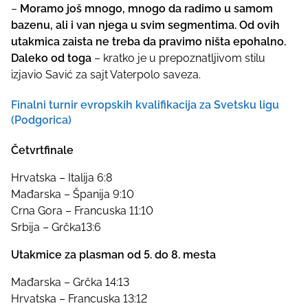
–
Moramo još mnogo, mnogo da radimo u samom
bazenu, ali i van njega u svim segmen
tima. Od ovih
utakmica zaista ne treba da pravimo ništa epohalno.
Daleko od toga
– kratko je u prepoznatljivom stilu
izjavio Savić za sajt Vaterpolo saveza.
Finalni turnir evropskih kvalifikacija za Svetsku ligu
(Podgorica)
Četvrtfinale
Hrvatska – Italija 6:8
Mađarska – Španija 9:10
Crna Gora – Francuska 11:10
Srbija – Grčka13:6
Utakmice za plasman od 5. do 8. mesta
Mađarska – Grčka 14:13
Hrvatska – Francuska 13:12