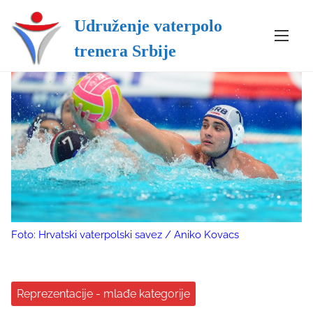
Udruženje vaterpolo
S
trenera Srbije
k
i
p
t
o
c
o
n
t
e
n
Foto: Hrvatski vaterpolski savez / Aniko Kovacs
t
Reprezentacije - mlađe kategorije