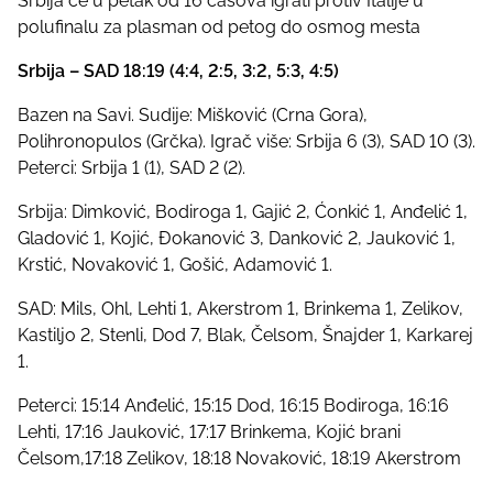
Srbija će u petak od 16 časova igrati protiv Italije u
polufinalu za plasman od petog do osmog mesta
Srbija – SAD 18:19 (4:4, 2:5, 3:2, 5:3, 4:5)
Bazen na Savi. Sudije: Mišković (Crna Gora),
Polihronopulos (Grčka). Igrač više: Srbija 6 (3), SAD 10 (3).
Peterci: Srbija 1 (1), SAD 2 (2).
Srbija: Dimković, Bodiroga 1, Gajić 2, Ćonkić 1, Anđelić 1,
Gladović 1, Kojić, Đokanović 3, Danković 2, Jauković 1,
Krstić, Novaković 1, Gošić, Adamović 1.
SAD: Mils, Ohl, Lehti 1, Akerstrom 1, Brinkema 1, Zelikov,
Kastiljo 2, Stenli, Dod 7, Blak, Čelsom, Šnajder 1, Karkarej
1.
Peterci: 15:14 Anđelić, 15:15 Dod, 16:15 Bodiroga, 16:16
Lehti, 17:16 Jauković, 17:17 Brinkema, Kojić brani
Čelsom,17:18 Zelikov, 18:18 Novaković, 18:19 Akerstrom