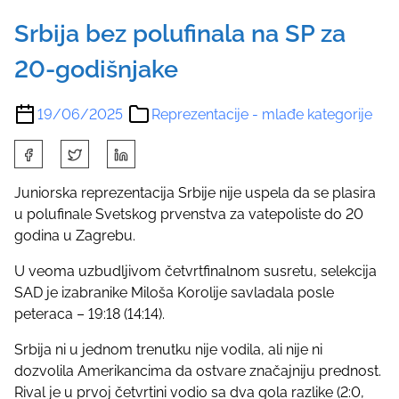
Srbija bez polufinala na SP za
20-godišnjake
19/06/2025
Reprezentacije - mlađe kategorije
S
h
a
Juniorska reprezentacija Srbije nije uspela da se plasira
r
u polufinale Svetskog prvenstva za vatepoliste do 20
e
godina u Zagrebu.
t
U veoma uzbudljivom četvrtfinalnom susretu, selekcija
h
SAD je izabranike Miloša Korolije savladala posle
i
peteraca – 19:18 (14:14).
s
p
Srbija ni u jednom trenutku nije vodila, ali nije ni
o
dozvolila Amerikancima da ostvare značajniju prednost.
s
Rival je u prvoj četvrtini vodio sa dva gola razlike (2:0,