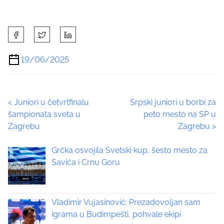
S
h
a
19/06/2025
r
e
t
P
<
Juniori u četvrtfinalu
Srpski juniori u borbi za
h
šampionata sveta u
peto mesto na SP u
i
o
Zagrebu
Zagrebu
>
s
p
s
Grčka osvojila Svetski kup, šesto mesto za
o
t
Savića i Crnu Goru
s
t
s
o
n
Vladimir Vujasinović: Prezadovoljan sam
n
:
igrama u Budimpešti, pohvale ekipi