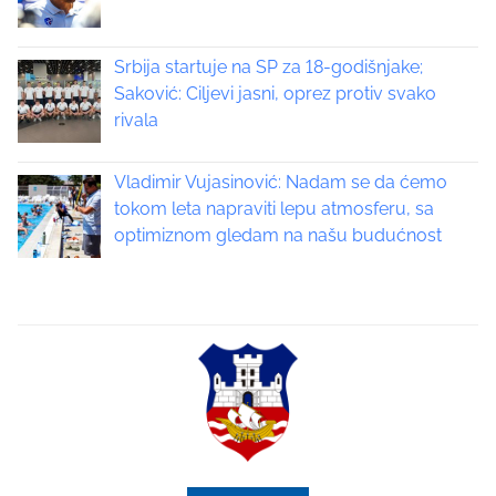
a
v
Srbija startuje na SP za 18-godišnjake;
i
Saković: Ciljevi jasni, oprez protiv svako
rivala
g
a
Vladimir Vujasinović: Nadam se da ćemo
tokom leta napraviti lepu atmosferu, sa
t
optimiznom gledam na našu budućnost
i
o
n