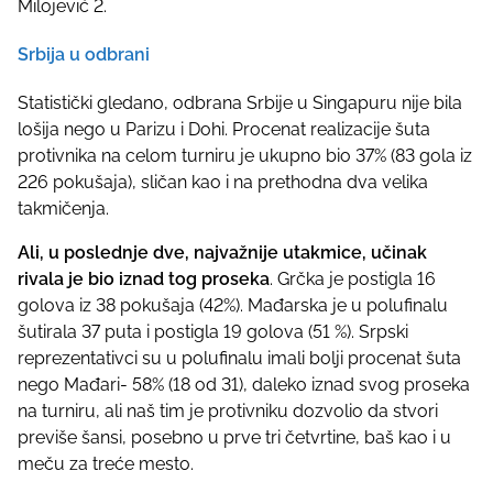
Milojević 2.
Srbija u odbrani
Statistički gledano, odbrana Srbije u Singapuru nije bila
lošija nego u Parizu i Dohi. Procenat realizacije šuta
protivnika na celom turniru je ukupno bio 37% (83 gola iz
226 pokušaja), sličan kao i na prethodna dva velika
takmičenja.
Ali, u poslednje dve, najvažnije utakmice, učinak
rivala je bio iznad tog proseka
. Grčka je postigla 16
golova iz 38 pokušaja (42%). Mađarska je u polufinalu
šutirala 37 puta i postigla 19 golova (51 %). Srpski
reprezentativci su u polufinalu imali bolji procenat šuta
nego Mađari- 58% (18 od 31), daleko iznad svog proseka
na turniru, ali naš tim je protivniku dozvolio da stvori
previše šansi, posebno u prve tri četvrtine, baš kao i u
meču za treće mesto.