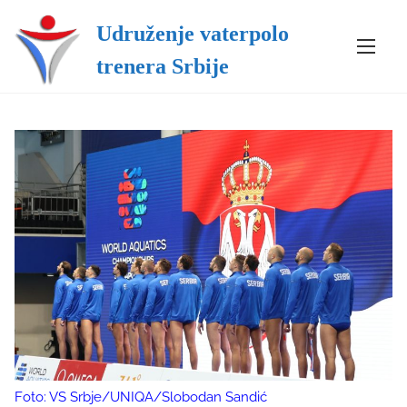
S
Udruženje vaterpolo
k
i
trenera Srbije
p
t
o
c
o
n
t
e
n
t
Foto: VS Srbje/UNIQA/Slobodan Sandić