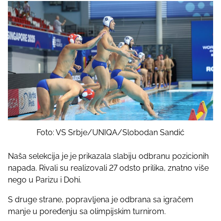
Foto: VS Srbje/UNIQA/Slobodan Sandić
Naša selekcija je je prikazala slabiju odbranu pozicionih
napada. Rivali su realizovali 27 odsto prilika, znatno više
nego u Parizu i Dohi.
S druge strane, popravljena je odbrana sa igračem
manje u poređenju sa olimpijskim turnirom.