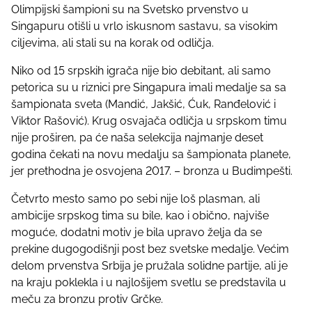
Olimpijski šampioni su na Svetsko prvenstvo u
t
Singapuru otišli u vrlo iskusnom sastavu, sa visokim
h
ciljevima, ali stali su na korak od odličja.
i
s
Niko od 15 srpskih igrača nije bio debitant, ali samo
p
petorica su u riznici pre Singapura imali medalje sa sa
o
šampionata sveta (Mandić, Jakšić, Ćuk, Ranđelović i
s
Viktor Rašović). Krug osvajača odličja u srpskom timu
t
nije proširen, pa će naša selekcija najmanje deset
o
godina čekati na novu medalju sa šampionata planete,
n
jer prethodna je osvojena 2017. – bronza u Budimpešti.
:
Četvrto mesto samo po sebi nije loš plasman, ali
ambicije srpskog tima su bile, kao i obično, najviše
moguće, dodatni motiv je bila upravo želja da se
prekine dugogodišnji post bez svetske medalje. Većim
delom prvenstva Srbija je pružala solidne partije, ali je
na kraju poklekla i u najlošijem svetlu se predstavila u
meču za bronzu protiv Grčke.