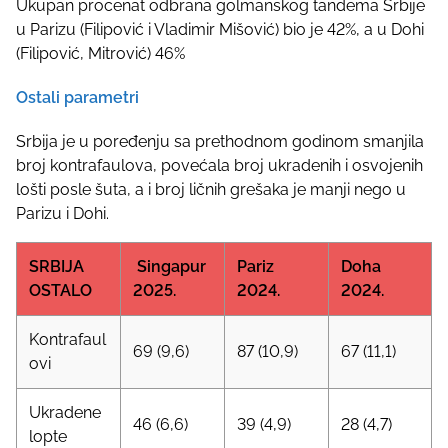
Ukupan procenat odbrana golmanskog tandema Srbije
u Parizu (Filipović i Vladimir Mišović) bio je 42%, a u Dohi
(Filipović, Mitrović) 46%
Ostali parametri
Srbija je u poređenju sa prethodnom godinom smanjila
broj kontrafaulova, povećala broj ukradenih i osvojenih
lošti posle šuta, a i broj ličnih grešaka je manji nego u
Parizu i Dohi.
SRBIJA
Singapur
Pariz
Doha
OSTALO
2025.
2024.
2024.
Kontrafaul
69 (9,6)
87 (10,9)
67 (11,1)
ovi
Ukradene
46 (6,6)
39 (4,9)
28 (4,7)
lopte