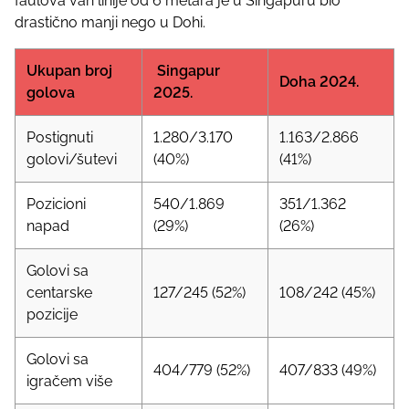
faulova van linije od 6 metara je u Singapuru bio
drastično manji nego u Dohi.
Ukupan broj
Singapur
Doha 2024.
golova
2025.
Postignuti
1.280/3.170
1.163/2.866
golovi/šutevi
(40%)
(41%)
Pozicioni
540/1.869
351/1.362
napad
(29%)
(26%)
Golovi sa
centarske
127/245 (52%)
108/242 (45%)
pozicije
Golovi sa
404/779 (52%)
407/833 (49%)
igračem više