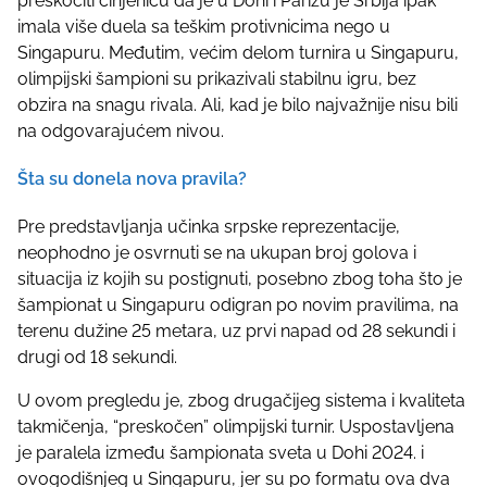
preskočiti činjenicu da je u Dohi i Parizu je Srbija ipak
imala više duela sa teškim protivnicima nego u
Singapuru. Međutim, većim delom turnira u Singapuru,
olimpijski šampioni su prikazivali stabilnu igru, bez
obzira na snagu rivala. Ali, kad je bilo najvažnije nisu bili
na odgovarajućem nivou.
Šta su donela nova pravila?
Pre predstavljanja učinka srpske reprezentacije,
neophodno je osvrnuti se na ukupan broj golova i
situacija iz kojih su postignuti, posebno zbog toha što je
šampionat u Singapuru odigran po novim pravilima, na
terenu dužine 25 metara, uz prvi napad od 28 sekundi i
drugi od 18 sekundi.
U ovom pregledu je, zbog drugačijeg sistema i kvaliteta
takmičenja, “preskočen” olimpijski turnir. Uspostavljena
je paralela između šampionata sveta u Dohi 2024. i
ovogodišnjeg u Singapuru, jer su po formatu ova dva