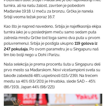
turnira, ali na našu žalost, završen je pobedom
Mađarske 19:18. U meču za bronzu, Grčka je nanela
Srbiji veoma težak poraz 16:7.
Kao što je napred navedeno, Srbija je najefikasnija ekipa
turnira iako je u poslednjem meču samo sedam puta
zatresla mrežu Grčke (od toga samo dva puta u prvom
poluvremenu). Srbija je postigla ukupno
119 golova iz
247 pokušaja.
Po ovom parametru je u Singapuru naš
tim bio bolji nego u Dohi i Parizu.
Naša selekcija je prema procentu šuta u Singapuru deli
prvo mesto sa Mađarskom. Novi vicešampioni sveta su
takođe zabeležili 48% uspešnosti (115/239). Na trećem
mestu sa 46% (93/201) je Hrvatska, slede SAD – 45%
(86/193), Japan 44% (98/221)