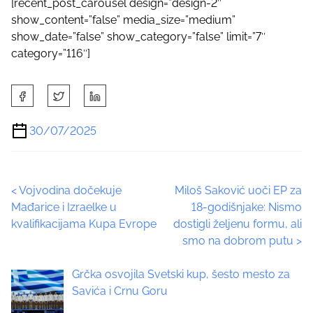
[recent_post_carousel design=”design-2″
show_content=”false” media_size=”medium”
show_date=”false” show_category=”false” limit=”7″
category=”116″]
S
h
a
30/07/2025
r
e
t
P
<
Vojvodina dočekuje
Miloš Saković uoči EP za
h
Mađarice i Izraelke u
18-godišnjake: Nismo
i
o
kvalifikacijama Kupa Evrope
dostigli željenu formu, ali
s
smo na dobrom putu
>
p
s
o
t
Grčka osvojila Svetski kup, šesto mesto za
s
Savića i Crnu Goru
t
s
o