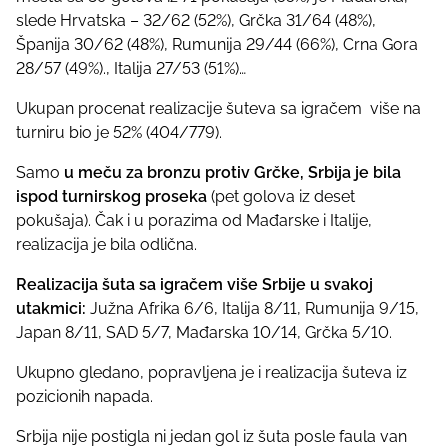
slede Hrvatska – 32/62 (52%), Grčka 31/64 (48%),
Španija 30/62 (48%), Rumunija 29/44 (66%), Crna Gora
28/57 (49%)., Italija 27/53 (51%)…
Ukupan procenat realizacije šuteva sa igračem više na
turniru bio je 52% (404/779).
Samo
u meču za bronzu protiv Grčke, Srbija je bila
ispod turnirskog proseka
(pet golova iz deset
pokušaja). Čak i u porazima od Mađarske i Italije,
realizacija je bila odlična.
Realizacija šuta sa igračem više Srbije u svakoj
utakmici:
Južna Afrika 6/6, Italija 8/11, Rumunija 9/15,
Japan 8/11, SAD 5/7, Mađarska 10/14, Grčka 5/10.
Ukupno gledano, popravljena je i realizacija šuteva iz
pozicionih napada.
Srbija nije postigla ni jedan gol iz šuta posle faula van