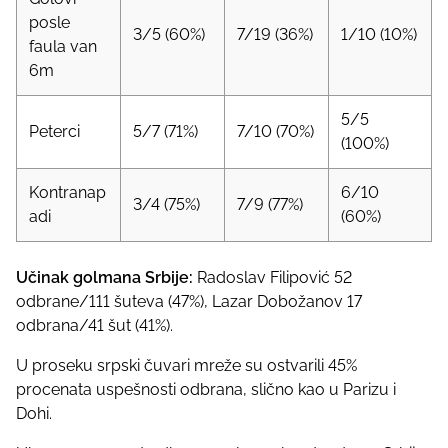
posle
3/5 (60%)
7/19 (36%)
1/10 (10%)
faula van
6m
5/5
Peterci
5/7 (71%)
7/10 (70%)
(100%)
Kontranap
6/10
3/4 (75%)
7/9 (77%)
adi
(60%)
Učinak golmana Srbije:
Radoslav Filipović 52
odbrane/111 šuteva (47%), Lazar Dobožanov 17
odbrana/41 šut (41%).
U proseku srpski čuvari mreže su ostvarili 45%
procenata uspešnosti odbrana, slično kao u Parizu i
Dohi.