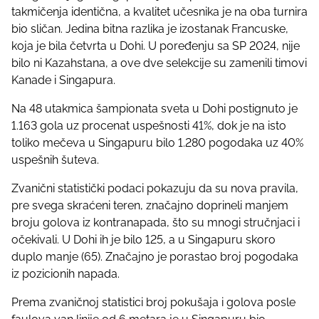
takmičenja identična, a kvalitet učesnika je na oba turnira
bio sličan. Jedina bitna razlika je izostanak Francuske,
koja je bila četvrta u Dohi. U poređenju sa SP 2024, nije
bilo ni Kazahstana, a ove dve selekcije su zamenili timovi
Kanade i Singapura.
Na 48 utakmica šampionata sveta u Dohi postignuto je
1.163 gola uz procenat uspešnosti 41%, dok je na isto
toliko mečeva u Singapuru bilo 1.280 pogodaka uz 40%
uspešnih šuteva.
Zvanični statistički podaci pokazuju da su nova pravila,
pre svega skraćeni teren, značajno doprineli manjem
broju golova iz kontranapada, što su mnogi stručnjaci i
očekivali. U Dohi ih je bilo 125, a u Singapuru skoro
duplo manje (65). Značajno je porastao broj pogodaka
iz pozicionih napada.
Prema zvaničnoj statistici broj pokušaja i golova posle