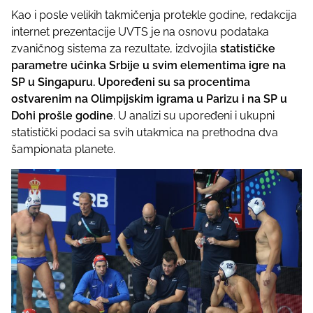
Kao i posle velikih takmičenja protekle godine, redakcija
internet prezentacije UVTS je na osnovu podataka
zvaničnog sistema za rezultate, izdvojila
statističke
parametre učinka Srbije u svim elementima igre na
SP u Singapuru. U
poređeni su sa procentima
ostvarenim na Olimpijskim igrama u Parizu i na SP u
Dohi prošle godine
. U analizi su upoređeni i ukupni
statistički podaci sa svih utakmica na prethodna dva
šampionata planete.