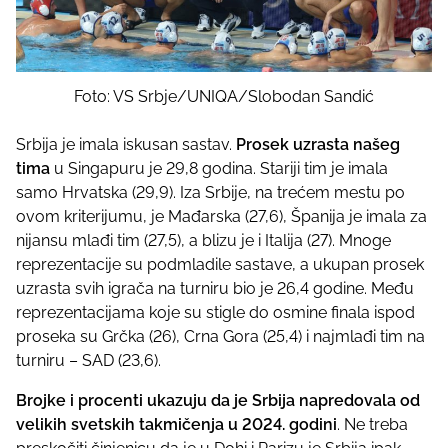
Foto: VS Srbje/UNIQA/Slobodan Sandić
Srbija je imala iskusan sastav.
Prosek uzrasta našeg
tima
u Singapuru je 29,8 godina. Stariji tim je imala
samo Hrvatska (29,9). Iza Srbije, na trećem mestu po
ovom kriterijumu, je Mađarska (27,6), Španija je imala za
nijansu mlađi tim (27,5), a blizu je i Italija (27). Mnoge
reprezentacije su podmladile sastave, a ukupan prosek
uzrasta svih igrača na turniru bio je 26,4 godine. Među
reprezentacijama koje su stigle do osmine finala ispod
proseka su Grčka (26), Crna Gora (25,4) i najmlađi tim na
turniru – SAD (23,6).
Brojke i procenti ukazuju da je Srbija napredovala od
velikih svetskih takmičenja u 2024. godini
. Ne treba