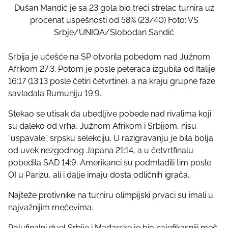
Dušan Mandić je sa 23 gola bio treći strelac turnira uz
procenat uspešnosti od 58% (23/40) Foto: VS
Srbje/UNIQA/Slobodan Sandić
Srbija je učešće na SP otvorila pobedom nad Južnom
Afrikom 27:3. Potom je posle peteraca izgubila od Italije
16:17 (13:13 posle četiri četvrtine), a na kraju grupne faze
savladala Rumuniju 19:9.
Stekao se utisak da ubedljive pobede nad rivalima koji
su daleko od vrha, Južnom Afrikom i Srbijom, nisu
“uspavale” srpsku selekciju. U razigravanju je bila bolja
od uvek nezgodnog Japana 21:14, a u četvrtfinalu
pobedila SAD 14:9. Amerikanci su podmladili tim posle
OI u Parizu, ali i dalje imaju dosta odličnih igrača,
Najteže protivnike na turniru olimpijski prvaci su imali u
najvažnijim mečevima.
Polufinalni duel Srbije i Mađarske je bio najefikasniji meč