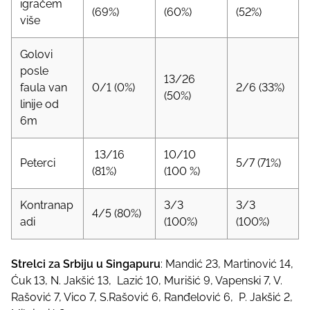
igračem
(69%)
(60%)
(52%)
više
Golovi
posle
13/26
faula van
0/1 (0%)
2/6 (33%)
(50%)
linije od
6m
13/16
10/10
Peterci
5/7 (71%)
(81%)
(100 %)
Kontranap
3/3
3/3
4/5 (80%)
adi
(100%)
(100%)
Strelci za Srbiju u Singapuru
: Mandić 23, Martinović 14,
Ćuk 13, N. Jakšić 13, Lazić 10, Murišić 9, Vapenski 7, V.
Rašović 7, Vico 7, S.Rašović 6, Ranđelović 6, P. Jakšić 2,