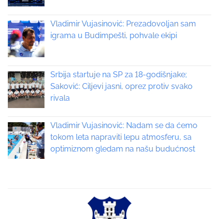
n
n
:
Vladimir Vujasinović: Prezadovoljan sam
a
igrama u Budimpešti, pohvale ekipi
v
i
Srbija startuje na SP za 18-godišnjake;
Saković: Ciljevi jasni, oprez protiv svako
g
rivala
a
Vladimir Vujasinović: Nadam se da ćemo
t
tokom leta napraviti lepu atmosferu, sa
optimiznom gledam na našu budućnost
i
o
n