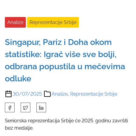
Analize
Reprezentacije Srbije
Singapur, Pariz i Doha okom
statistike: Igrač više sve bolji,
odbrana popustila u mečevima
odluke
30/07/2025
Analize
,
Reprezentacije Srbije
S
h
a
Seniorska reprezentacija Srbije će 2025. godinu završiti
r
bez medalje.
e