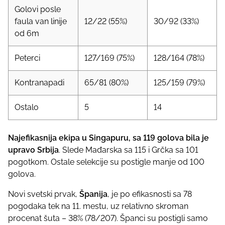
Golovi posle
faula van linije
12/22 (55%)
30/92 (33%)
od 6m
Peterci
127/169 (75%)
128/164 (78%)
Kontranapadi
65/81 (80%)
125/159 (79%)
Ostalo
5
14
Najefikasnija ekipa u Singapuru, sa 119 golova bila je
upravo Srbija
. Slede Mađarska sa 115 i Grčka sa 101
pogotkom. Ostale selekcije su postigle manje od 100
golova.
Novi svetski prvak,
Španija
, je po efikasnosti sa 78
pogodaka tek na 11. mestu, uz relativno skroman
procenat šuta – 38% (78/207). Španci su postigli samo