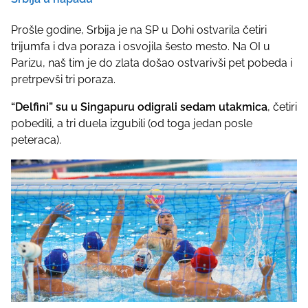
Prošle godine, Srbija je na SP u Dohi ostvarila četiri
trijumfa i dva poraza i osvojila šesto mesto. Na OI u
Parizu, naš tim je do zlata došao ostvarivši pet pobeda i
pretrpevši tri poraza.
“Delfini” su u Singapuru odigrali sedam utakmica
, četiri
pobedili, a tri duela izgubili (od toga jedan posle
peteraca).