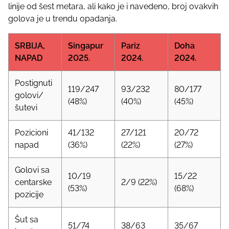
linije od šest metara, ali kako je i navedeno, broj ovakvih
golova je u trendu opadanja.
SRBIJA,
Singapur
Pariz
Doha
NAPAD
2025.
2024.
2024.
Postignuti
119/247
93/232
80/177
golovi/
(48%)
(40%)
(45%)
šutevi
Pozicioni
41/132
27/121
20/72
napad
(36%)
(22%)
(27%)
Golovi sa
10/19
15/22
centarske
2/9 (22%)
(53%)
(68%)
pozicije
Šut sa
51/74
38/63
35/67