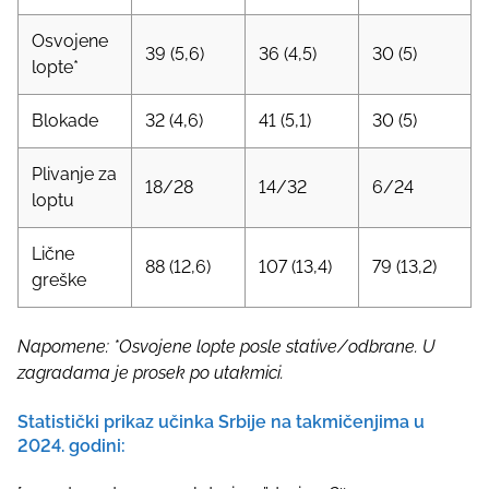
Osvojene
39 (5,6)
36 (4,5)
30 (5)
lopte*
Blokade
32 (4,6)
41 (5,1)
30 (5)
Plivanje za
18/28
14/32
6/24
loptu
Lične
88 (12,6)
107 (13,4)
79 (13,2)
greške
Napomene: *Osvojene lopte posle stative/odbrane. U
zagradama je prosek po utakmici.
Statistički prikaz učinka Srbije na takmičenjima u
2024. godini: