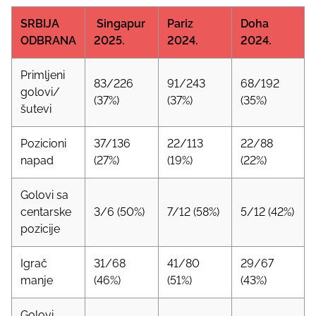
SRBIJA
Singapur
Pariz
Doha
ODBRANA
2025.
2024.
2024.
Primljeni
83/226
91/243
68/192
golovi/
(37%)
(37%)
(35%)
šutevi
Pozicioni
37/136
22/113
22/88
napad
(27%)
(19%)
(22%)
Golovi sa
centarske
3/6 (50%)
7/12 (58%)
5/12 (42%)
pozicije
Igrač
31/68
41/80
29/67
manje
(46%)
(51%)
(43%)
Golovi