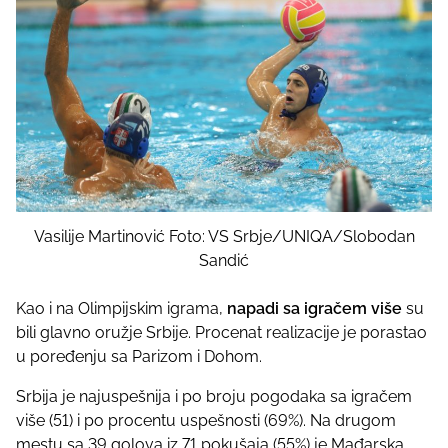
Vasilije Martinović Foto: VS Srbje/UNIQA/Slobodan
Sandić
Kao i na Olimpijskim igrama,
napadi sa igračem više
su
bili glavno oružje Srbije. Procenat realizacije je porastao
u poređenju sa Parizom i Dohom.
Srbija je najuspešnija i po broju pogodaka sa igračem
više (51) i po procentu uspešnosti (69%). Na drugom
mestu sa 39 golova iz 71 pokušaja (55%) je Mađarska,