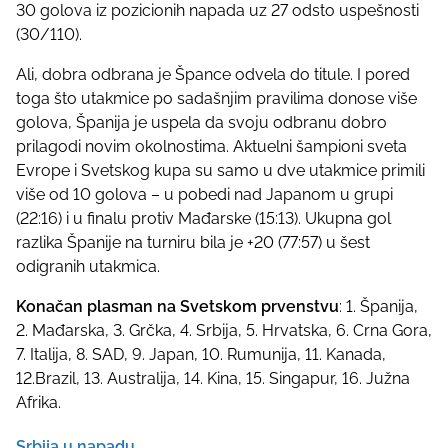
30 golova iz pozicionih napada uz 27 odsto uspešnosti
(30/110).
Ali, dobra odbrana je Špance odvela do titule. I pored
toga što utakmice po sadašnjim pravilima donose više
golova, Španija je uspela da svoju odbranu dobro
prilagodi novim okolnostima. Aktuelni šampioni sveta
Evrope i Svetskog kupa su samo u dve utakmice primili
više od 10 golova – u pobedi nad Japanom u grupi
(22:16) i u finalu protiv Mađarske (15:13). Ukupna gol
razlika Španije na turniru bila je +20 (77:57) u šest
odigranih utakmica.
Konačan plasman na Svetskom prvenstvu
: 1. Španija,
2. Mađarska, 3. Grčka, 4. Srbija, 5. Hrvatska, 6. Crna Gora,
7. Italija, 8. SAD, 9. Japan, 10. Rumunija, 11. Kanada,
12.Brazil, 13. Australija, 14. Kina, 15. Singapur, 16. Južna
Afrika.
Srbija u napadu