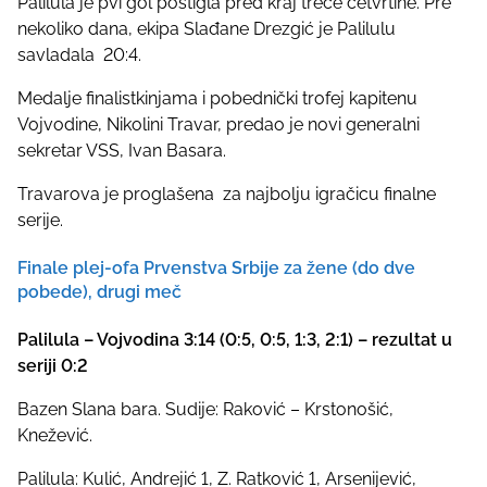
Palilula je pvi gol postigla pred kraj treće četvrtine. Pre
o
nekoliko dana, ekipa Slađane Drezgić je Palilulu
n
savladala 20:4.
:
Medalje finalistkinjama i pobednički trofej kapitenu
Vojvodine, Nikolini Travar, predao je novi generalni
sekretar VSS, Ivan Basara.
Travarova je proglašena za najbolju igračicu finalne
serije.
Finale plej-ofa Prvenstva Srbije za žene (do dve
pobede), drugi meč
Palilula – Vojvodina 3:14 (0:5, 0:5, 1:3, 2:1) – rezultat u
seriji 0:2
Bazen Slana bara. Sudije: Raković – Krstonošić,
Knežević.
Palilula: Kulić, Andrejić 1, Z. Ratković 1, Arsenijević,