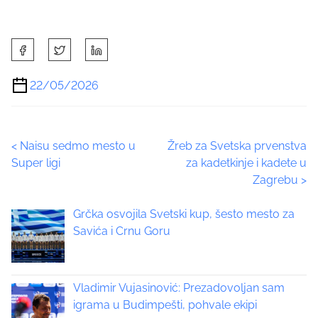
S
h
a
22/05/2026
r
e
t
P
<
Naisu sedmo mesto u
Žreb za Svetska prvenstva
h
Super ligi
za kadetkinje i kadete u
i
o
Zagrebu
>
s
p
s
Grčka osvojila Svetski kup, šesto mesto za
o
t
Savića i Crnu Goru
s
t
s
o
n
Vladimir Vujasinović: Prezadovoljan sam
n
:
igrama u Budimpešti, pohvale ekipi