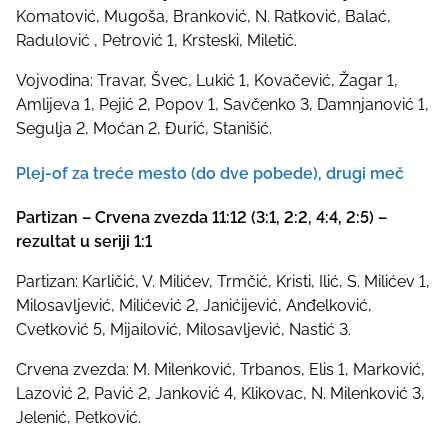
Komatović, Mugoša, Branković, N. Ratković, Balać,
Radulović , Petrović 1, Krsteski, Miletić.
Vojvodina: Travar, Švec, Lukić 1, Kovačević, Žagar 1,
Amlijeva 1, Pejić 2, Popov 1, Savčenko 3, Damnjanović 1,
Segulja 2, Moćan 2, Đurić, Stanišić.
Plej-of za treće mesto (do dve pobede), drugi meč
Partizan – Crvena zvezda 11:12 (3:1, 2:2, 4:4, 2:5) –
rezultat u seriji 1:1
Partizan: Karličić, V. Milićev, Trmčić, Kristi, Ilić, S. Milićev 1,
Milosavljević, Milićević 2, Janićijević, Anđelković,
Cvetković 5, Mijailović, Milosavljević, Nastić 3.
Crvena zvezda: M. Milenković, Trbanos, Elis 1, Marković,
Lazović 2, Pavić 2, Janković 4, Klikovac, N. Milenković 3,
Jelenić, Petković.