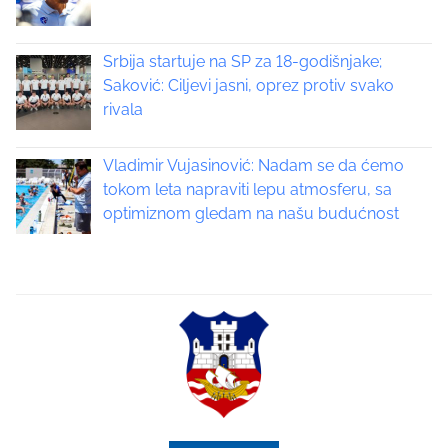
a
v
Srbija startuje na SP za 18-godišnjake;
i
Saković: Ciljevi jasni, oprez protiv svako
rivala
g
a
Vladimir Vujasinović: Nadam se da ćemo
tokom leta napraviti lepu atmosferu, sa
t
optimiznom gledam na našu budućnost
i
o
n