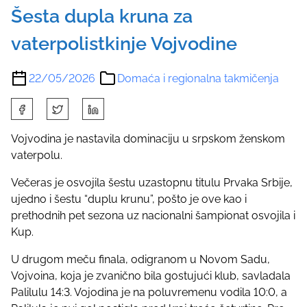
Šesta dupla kruna za
vaterpolistkinje Vojvodine
22/05/2026
Domaća i regionalna takmičenja
S
h
a
Vojvodina je nastavila dominaciju u srpskom ženskom
r
vaterpolu.
e
Večeras je osvojila šestu uzastopnu titulu Prvaka Srbije,
t
ujedno i šestu “duplu krunu”, pošto je ove kao i
h
prethodnih pet sezona uz nacionalni šampionat osvojila i
i
Kup.
s
p
U drugom meču finala, odigranom u Novom Sadu,
o
Vojvoina, koja je zvanično bila gostujući klub, savladala
s
Palilulu 14:3. Vojodina je na poluvremenu vodila 10:0, a
t