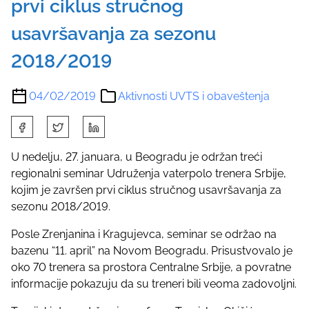
prvi ciklus stručnog
usavršavanja za sezonu
2018/2019
04/02/2019
Aktivnosti UVTS i obaveštenja
S
h
a
U nedelju, 27. januara, u Beogradu je održan treći
r
regionalni seminar Udruženja vaterpolo trenera Srbije,
e
kojim je završen prvi ciklus stručnog usavršavanja za
t
sezonu 2018/2019.
h
Posle Zrenjanina i Kragujevca, seminar se održao na
i
bazenu “11. april” na Novom Beogradu. Prisustvovalo je
s
oko 70 trenera sa prostora Centralne Srbije, a povratne
p
informacije pokazuju da su treneri bili veoma zadovoljni.
o
s