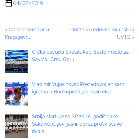
a
04/02/2019
r
e
t
P
<
Održan seminar u
Održana redovna Skupština
h
Kragujevcu
UVTS
>
i
o
s
Grčka osvojila Svetski kup, šesto mesto za
p
s
Savića i Crnu Goru
o
t
s
t
s
o
Vladimir Vujasinović: Prezadovoljan sam
n
igrama u Budimpešti, pohvale ekipi
n
:
a
Srbija startuje na SP za 18-godišnjake;
v
Saković: Ciljevi jasni, oprez protiv svako
i
rivala