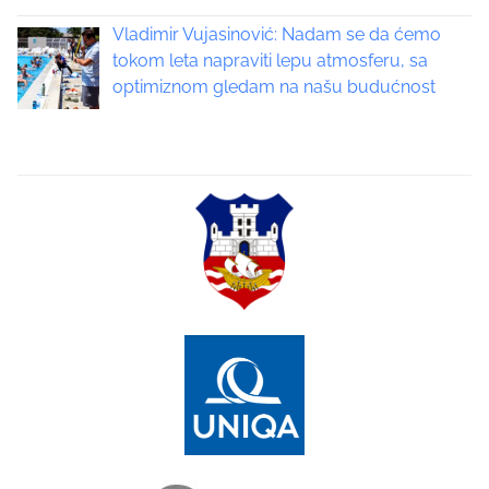
g
Vladimir Vujasinović: Nadam se da ćemo
a
tokom leta napraviti lepu atmosferu, sa
optimiznom gledam na našu budućnost
t
i
o
n