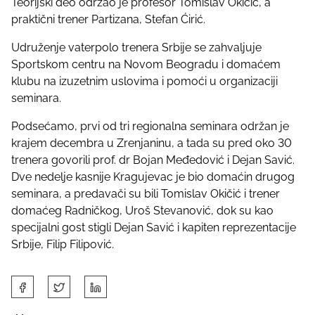
Teorijski deo održao je profesor Tomislav Okičić, a
t
praktični trener Partizana, Stefan Ćirić.
o
n
Udruženje vaterpolo trenera Srbije se zahvaljuje
:
Sportskom centru na Novom Beogradu i domaćem
klubu na izuzetnim uslovima i pomoći u organizaciji
seminara.
Podsećamo, prvi od tri regionalna seminara održan je
krajem decembra u Zrenjaninu, a tada su pred oko 30
trenera govorili prof. dr Bojan Međedović i Dejan Savić.
Dve nedelje kasnije Kragujevac je bio domaćin drugog
seminara, a predavači su bili Tomislav Okičić i trener
domaćeg Radničkog, Uroš Stevanović, dok su kao
specijalni gost stigli Dejan Savić i kapiten reprezentacije
Srbije, Filip Filipović.
S
h