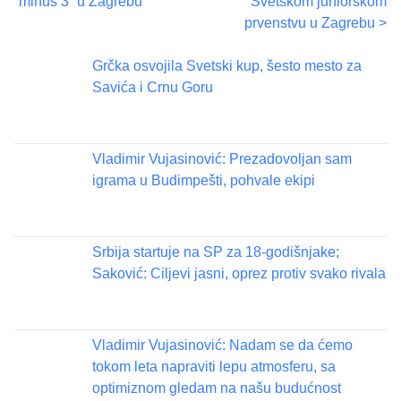
“minus 3” u Zagrebu
Svetskom juniorskom
i
o
prvenstvu u Zagrebu
>
s
p
s
Grčka osvojila Svetski kup, šesto mesto za
o
t
Savića i Crnu Goru
s
t
s
o
n
n
Vladimir Vujasinović: Prezadovoljan sam
:
igrama u Budimpešti, pohvale ekipi
a
v
Srbija startuje na SP za 18-godišnjake;
i
Saković: Ciljevi jasni, oprez protiv svako rivala
g
a
Vladimir Vujasinović: Nadam se da ćemo
tokom leta napraviti lepu atmosferu, sa
t
optimiznom gledam na našu budućnost