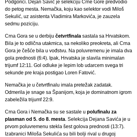
Podgorici. Dejan Savić je selekciju Crne Gore predvodio
s
do petog mesta. Nemačka, koju kao selektor vodi Miloš
p
Sekulić, uz asistenta Vladimira Markovića, je zauzela
o
sedmu poziciju.
s
t
Crna Gora se u derbiju
četvrtfinala
sastala sa Hrvatskom.
o
Bila je to odlična utakmica, sa nekoliko preokreta, ali Crna
n
Gora je češće bila u vođstvu. Na poluvremenu je imala dva
:
gola prednosti (6:4). Ipak, Hrvatska je slavila minimalan
trijumf 12:11. Gol odluke je lepim lob udarcem svega tri
sekunde pre kraja postigao Loren Fatović.
Nemačka je u četvrtfinalu imala pretežak zadatak.
Odmerila je snage sa Španijom, koja je dominatnom igrom
zabeležila trijumf 22:9.
Crna Gora i Nemačka su se sastale u
polufinalu za
plasman od 5. do 8. mesta
. Selekcija Dejana Savića je u
prvom poluvremenu stekla šest golova prednosti (13:7).
Izabranici Miloša Sekulića su bili bolji rival u drugoj