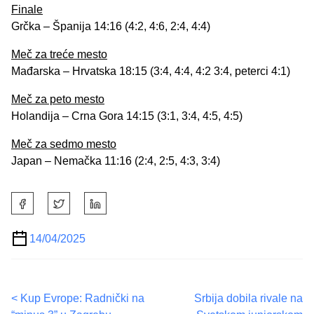
Finale
Grčka – Španija 14:16 (4:2, 4:6, 2:4, 4:4)
Meč za treće mesto
Mađarska – Hrvatska 18:15 (3:4, 4:4, 4:2 3:4, peterci 4:1)
Meč za peto mesto
Holandija – Crna Gora 14:15 (3:1, 3:4, 4:5, 4:5)
Meč za sedmo mesto
Japan – Nemačka 11:16 (2:4, 2:5, 4:3, 3:4)
S
h
a
14/04/2025
r
e
t
P
<
Kup Evrope: Radnički na
Srbija dobila rivale na
h