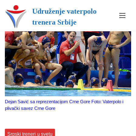
Udruženje vaterpolo
S
trenera Srbije
k
i
p
t
o
c
o
n
t
e
n
Dejan Savić sa reprezentacijom Crne Gore Foto: Vaterpolo i
t
plivački savez Crne Gore
Srpski treneri u svetu