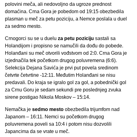
polovini meča, ali nedovoljno da ugroze prednost
domaćina. Crna Gora je pobedom od 19:15 obezbedila
plasman u meč za petu poziciju, a Nemce poslala u duel
za sedmo mesto.
Crnogorci su se u duelu
za petu poziciju
sastali sa
Holandijom i propisno se namučili da dođu do pobede.
Holanđani su meč otvorili vođstvom od 2:0. Crna Gora je
izjednačila tek početkom drugog poluvremena (6:6).
Selekcija Dejana Savića je prvi put povela sredinom
četvrte četvrtine -12:11. Međutim Holanđani se nisu
predavali. Do kraja se igralo gol za gol, a pobednički gol
za Crnu Goru je sedam sekundi pre poslednjeg zvuka
sirene postigao Nikola Moskov – 15:14.
Nemačka je
sedmo mesto
obezbedila trijumfom nad
Japanom – 16:11. Nemci su početkom drugog
poluvremena poveli sa 10:4 i potom nisu dozvolili
Japancima da se vrate u meč.