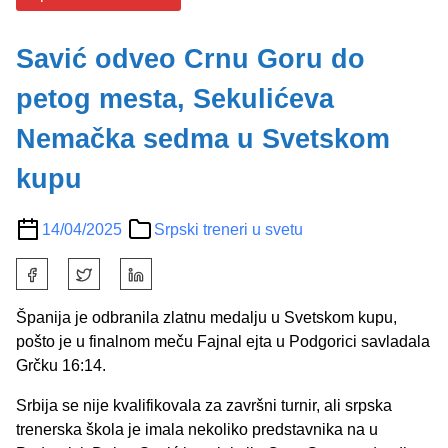
Savić odveo Crnu Goru do
petog mesta, Sekulićeva
Nemačka sedma u Svetskom
kupu
14/04/2025
Srpski treneri u svetu
S
h
a
Španija je odbranila zlatnu medalju u Svetskom kupu,
r
pošto je u finalnom meču Fajnal ejta u Podgorici savladala
e
Grčku 16:14.
t
Srbija se nije kvalifikovala za završni turnir, ali srpska
h
trenerska škola je imala nekoliko predstavnika na u
i