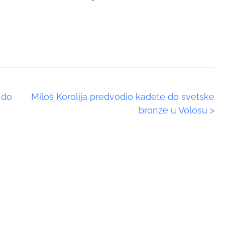
 do
Miloš Korolija predvodio kadete do svetske
bronze u Volosu
>