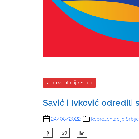
Reprezentacije Srbije
Savić i Ivković odredil
24/08/2022
Reprezentacije Srbije
S