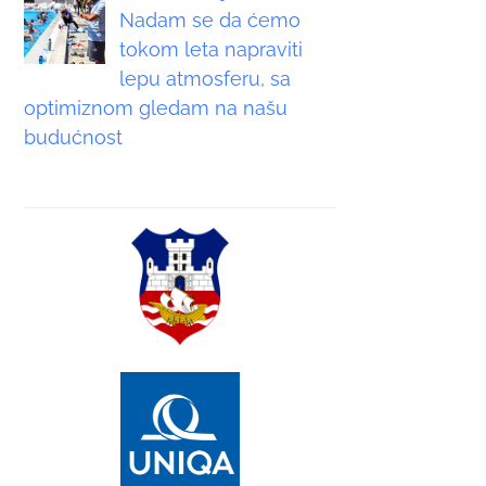
Nadam se da ćemo
tokom leta napraviti
lepu atmosferu, sa
optimiznom gledam na našu
budućnost