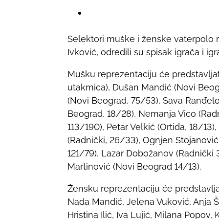
h
a
r
Selektori muške i ženske vaterpolo r
e
Ivković, odredili su spisak igrača i 
t
h
Mušku reprezentaciju će predstavljati:
i
utakmica), Dušan Mandić (Novi Beog
s
(Novi Beograd, 75/53), Sava Ranđelov
p
Beograd, 18/28), Nemanja Vico (Radni
o
113/190), Petar Velkić (Ortiđa, 18/13
s
(Radnički, 26/33), Ognjen Stojanović
t
121/79), Lazar Dobožanov (Radnički 38
o
Martinović (Novi Beograd 14/13).
n
:
Žensku reprezentaciju će predstavljati
Nada Mandić, Jelena Vuković, Anja Šv
Hristina Ilić, Iva Lujić, Milana Popov,