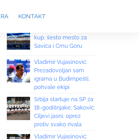
aches.srb@gmail.com
ERA
KONTAKT
Grčka osvojila Svetski
kup, šesto mesto za
Savića i Crnu Goru
Vladimir Vujasinović:
Prezadovoljan sam
igrama u Budimpešti,
pohvale ekipi
Srbija startuje na SP za
18-godišnjake; Saković:
Ciljevi jasni, oprez
protiv svako rivala
Vladimir Vujasinović: