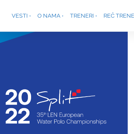
je, Smetanina 2, Beograd
+381 63 301431
waterpoloco
VESTI
O NAMA
TRENERI
REČ TREN