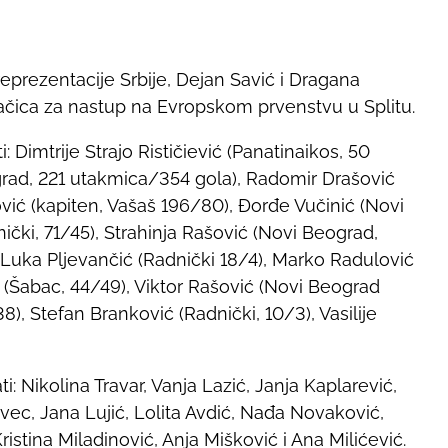
eprezentacije Srbije, Dejan Savić i Dragana
igračica za nastup na Evropskom prvenstvu u Splitu.
 Dimtrije Strajo Rističiević (Panatinaikos, 50
rad, 221 utakmica/354 gola), Radomir Drašović
ić (kapiten, Vašaš 196/80), Đorđe Vučinić (Novi
čki, 71/45), Strahinja Rašović (Novi Beograd,
), Luka Pljevančić (Radnički 18/4), Marko Radulović
 (Šabac, 44/49), Viktor Rašović (Novi Beograd
), Stefan Branković (Radnički, 10/3), Vasilije
: Nikolina Travar, Vanja Lazić, Janja Kaplarević,
ec, Jana Lujić, Lolita Avdić, Nađa Novaković,
 Kristina Miladinović, Anja Mišković i Ana Milićević.