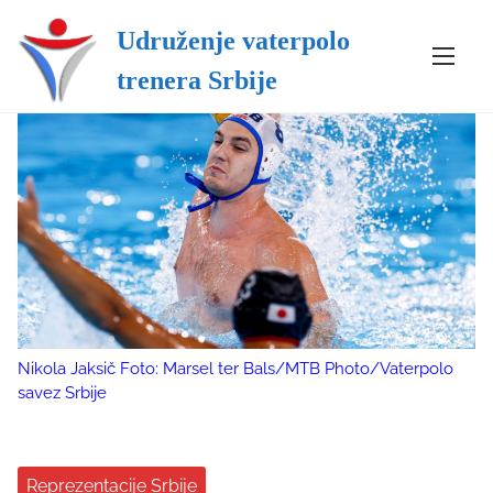
Udruženje vaterpolo
S
trenera Srbije
k
i
p
t
o
c
o
n
t
e
n
Nikola Jaksič Foto: Marsel ter Bals/MTB Photo/Vaterpolo
t
savez Srbije
Reprezentacije Srbije