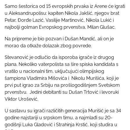
s
Samo šestorica od 15 evropskih prvaka iz Arene će igrati
p
u Aleksandrupolisu: kapiten Nikola Jakšić, njegov brat
o
Petar, Đorđe Lazić, Vasilije Martinović, Nikola Lukić i
s
najbolji golman Evropskog prvenstva, Milan Glušac.
t
o
Na pripreme je bio pozvan i Dušan Mandić, ali on je
n
morao da otkaže dolazak zbog povrede.
:
Stevanović je odlučio da isporoba igrače iz drugog
plana. Nekoliko vaterpolista sa šire spiska kandidata s
vratilo u nacionalni tim, uključujući olimpijskog
šampiona Vladimira Mišovića i Nikolu Murišića, koji je
prvi put igrao za Srbiju na prošlogodišnjem Svetskom
prvenstvu. Jedini debitanti su Dušan Trtović i levoruki
Viktor Urošević.
U sastavu su igrači različitih generacija Murišić je sa 34
godine najstariji u srpskom timu, a najmlađi su 20-
godišnji Luka Gladović i Strahinja Krstić, koji studira u