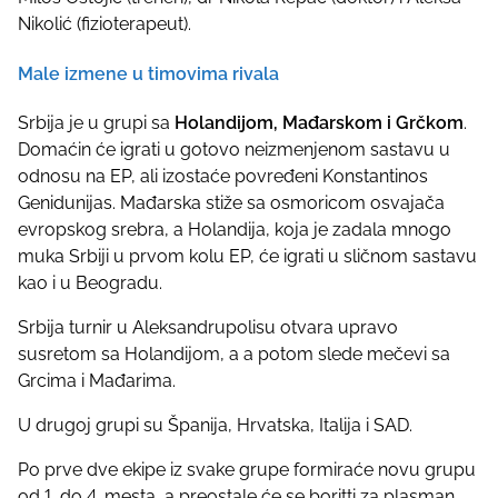
Nikolić (fizioterapeut).
Male izmene u timovima rivala
Srbija je u grupi sa
Holandijom, Mađarskom i Grčkom
.
Domaćin će igrati u gotovo neizmenjenom sastavu u
odnosu na EP, ali izostaće povređeni Konstantinos
Genidunijas. Mađarska stiže sa osmoricom osvajača
evropskog srebra, a Holandija, koja je zadala mnogo
muka Srbiji u prvom kolu EP, će igrati u sličnom sastavu
kao i u Beogradu.
Srbija turnir u Aleksandrupolisu otvara upravo
susretom sa Holandijom, a a potom slede mečevi sa
Grcima i Mađarima.
U drugoj grupi su Španija, Hrvatska, Italija i SAD.
Po prve dve ekipe iz svake grupe formiraće novu grupu
od 1. do 4. mesta, a preostale će se boritti za plasman