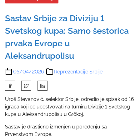
Sastav Srbije za Diviziju 1
Svetskog kupa: Samo šestorica
prvaka Evrope u
Aleksandrupolisu
05/04/2026
Reprezentacije Srbije
S
h
a
Uroš Stevanović, selektor Srbije, odredio je spisak od 16
r
igrača koji će učestvovati na turniru Divizije 1 Svetskog
e
kupa u Aleksandrupolisu u Grčkoj.
t
Sastav je drastično izmenjen u poređenju sa
h
Prvenstvom Evrope.
i