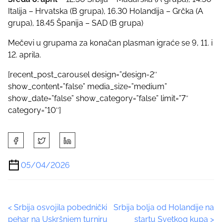
Italija – Hrvatska (B grupa), 16.30 Holandija – Grčka (A
grupa), 18.45 Španija – SAD (B grupa)
Mečevi u grupama za konačan plasman igraće se 9, 11. i
12. aprila.
[recent_post_carousel design=”design-2″
show_content=”false” media_size=”medium”
show_date=”false” show_category=”false” limit=”7″
category=”10″]
S
h
a
05/04/2026
r
e
t
P
<
Srbija osvojila pobednički
Srbija bolja od Holandije na
h
pehar na Uskršnjem turniru
startu Svetkog kupa
>
i