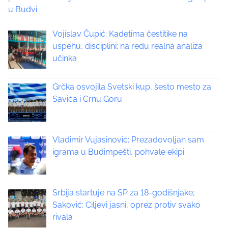
o
u Budvi
s
p
s
Vojislav Čupić: Kadetima čestitike na
o
t
uspehu, disciplini; na redu realna analiza
s
učinka
t
s
o
n
Grčka osvojila Svetski kup, šesto mesto za
n
:
Savića i Crnu Goru
a
v
Vladimir Vujasinović: Prezadovoljan sam
i
igrama u Budimpešti, pohvale ekipi
g
a
Srbija startuje na SP za 18-godišnjake;
Saković: Ciljevi jasni, oprez protiv svako
t
rivala