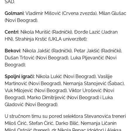
SAD.
Golmani
: Vladimir Mišović (Crvena zvezda), Milan Glušac
(Novi Beograd).
Centri
: Nikola Murišić (Radnički), Đorđe Lazić (Jadran
HN), Strahinja Krstić (UKLA univerzitet);
Bekovi:
Nikola Jakšić (Radnički), Petar Jakšić (Radnički),
Dušan Trtović (Novi Beograd), Luka Pljevančić (Novi
Beograd);
Spoljni igrači:
Nikola Lukić (Novi Beograd), Vasilije
Martinović (Novi Beograd), Nemanja Stanojević (Šabac),
Vuk Milojević (Novi Beograd), Viktor Urošević (Novi
Beograd), Marko Dimitrijević (Novi Beograd) i Luka
Gladović (Novi Beograd).
U stručnom timu su pored selektora Stevanovića treneri
Miloš Ćirić, Stefan Ćirić, Darko Bilić, Nemanja Ličanin
Miloš Ostojić (treneri), dr Nikola Repac (doktor) i Aleksa