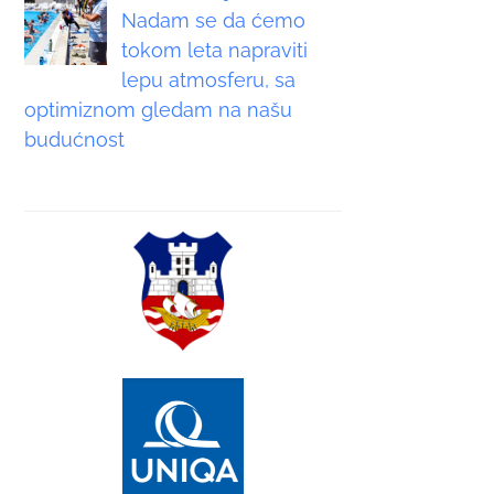
Nadam se da ćemo
tokom leta napraviti
lepu atmosferu, sa
optimiznom gledam na našu
budućnost