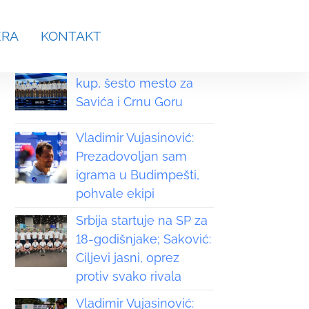
aches.srb@gmail.com
ERA
KONTAKT
Grčka osvojila Svetski
kup, šesto mesto za
Savića i Crnu Goru
Vladimir Vujasinović:
Prezadovoljan sam
igrama u Budimpešti,
pohvale ekipi
Srbija startuje na SP za
18-godišnjake; Saković:
Ciljevi jasni, oprez
protiv svako rivala
Vladimir Vujasinović: