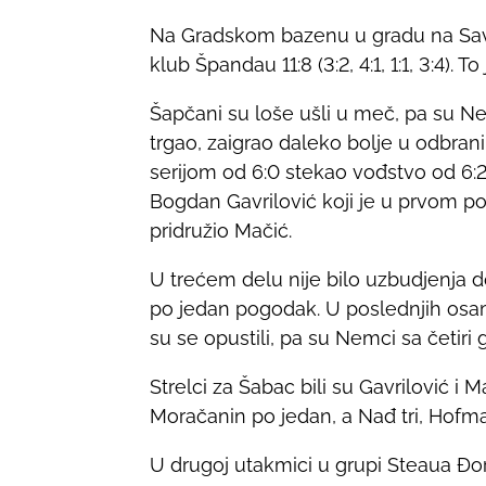
r
Na Gradskom bazenu u gradu na Savi 
e
klub Špandau 11:8 (3:2, 4:1, 1:1, 3:4).
t
h
Šapčani su loše ušli u meč, pa su Ne
i
trgao, zaigrao daleko bolje u odbrani
s
serijom od 6:0 stekao vođstvo od 6:2
p
Bogdan Gavrilović koji je u prvom p
o
pridružio Mačić.
s
U trećem delu nije bilo uzbudjenja 
t
po jedan pogodak. U poslednjih osam
o
su se opustili, pa su Nemci sa četiri 
n
:
Strelci za Šabac bili su Gavrilović i M
Moračanin po jedan, a Nađ tri, Hofma
U drugoj utakmici u grupi Steaua Đo