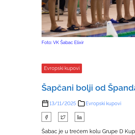
Foto: VK Šabac Elixir
Evropski kupovi
Šapčani bolji od Špan
13/11/2025
Evropski kupovi
S
h
Šabac je u trećem kolu Grupe D Kupa
a