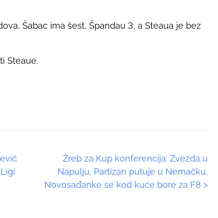
dova, Šabac ima šest, Špandau 3, a Steaua je bez
ti Steaue.
ćević
Žreb za Kup konferencija: Zvezda u
Ligi
Napulju, Partizan putuje u Nemačku,
Novosađanke se kod kuće bore za F8
>