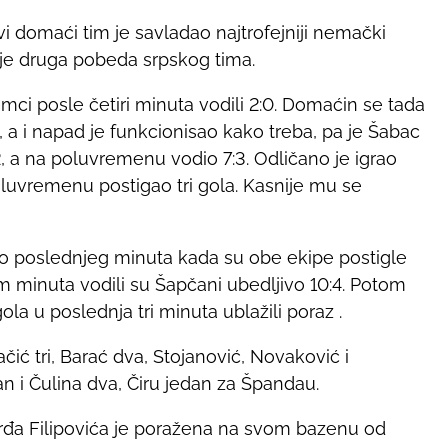
domaći tim je savladao najtrofejniji nemački
 To je druga pobeda srpskog tima.
mci posle četiri minuta vodili 2:0. Domaćin se tada
, a i napad je funkcionisao kako treba, pa je Šabac
, a na poluvremenu vodio 7:3. Odličano je igrao
oluvremenu postigao tri gola. Kasnije mu se
do poslednjeg minuta kada su obe ekipe postigle
 minuta vodili su Šapčani ubedljivo 10:4. Potom
gola u poslednja tri minuta ublažili poraz .
ačić tri, Barać dva, Stojanović, Novaković i
n i Čulina dva, Čiru jedan za Špandau.
rđa Filipovića je poražena na svom bazenu od