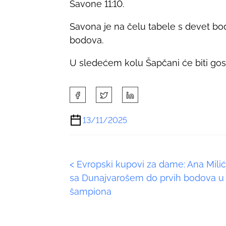
Savone 11:10.
Savona je na čelu tabele s devet bo
bodova.
U sledećem kolu Šapčani će biti gos
S
h
a
13/11/2025
r
e
t
P
<
Evropski kupovi za dame: Ana Mili
h
i
sa Dunajvarošem do prvih bodova u 
o
s
šampiona
p
s
o
s