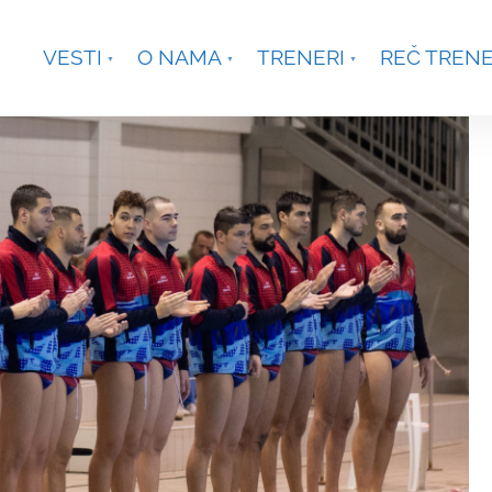
je, Smetanina 2, Beograd
+381 63 301431
waterpoloco
VESTI
O NAMA
TRENERI
REČ TREN