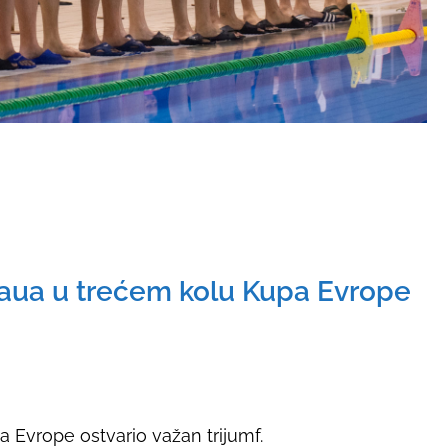
daua u trećem kolu Kupa Evrope
 Evrope ostvario važan trijumf.