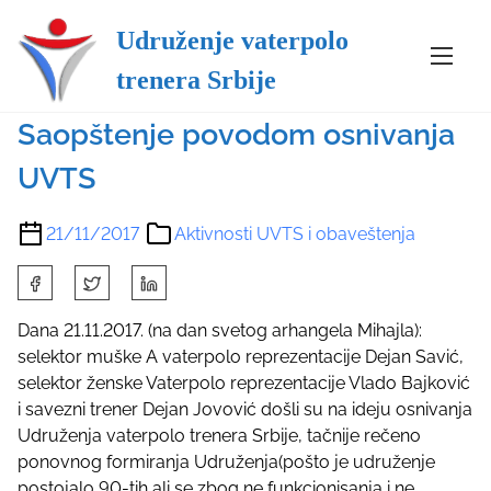
Udruženje vaterpolo
S
Aktivnosti UVTS i obaveštenja
trenera Srbije
k
i
Saopštenje povodom osnivanja
p
t
UVTS
o
c
21/11/2017
Aktivnosti UVTS i obaveštenja
o
n
S
t
h
e
a
Dana 21.11.2017. (na dan svetog arhangela Mihajla):
n
r
selektor muške A vaterpolo reprezentacije Dejan Savić,
t
e
selektor ženske Vaterpolo reprezentacije Vlado Bajković
t
i savezni trener Dejan Jovović došli su na ideju osnivanja
h
Udruženja vaterpolo trenera Srbije, tačnije rečeno
i
ponovnog formiranja Udruženja(pošto je udruženje
s
postojalo 90-tih ali se zbog ne funkcionisanja i ne