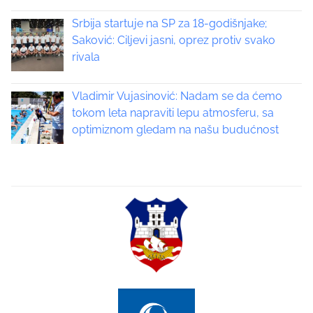
a
Srbija startuje na SP za 18-godišnjake;
Saković: Ciljevi jasni, oprez protiv svako
v
rivala
i
Vladimir Vujasinović: Nadam se da ćemo
g
tokom leta napraviti lepu atmosferu, sa
a
optimiznom gledam na našu budućnost
t
i
o
n