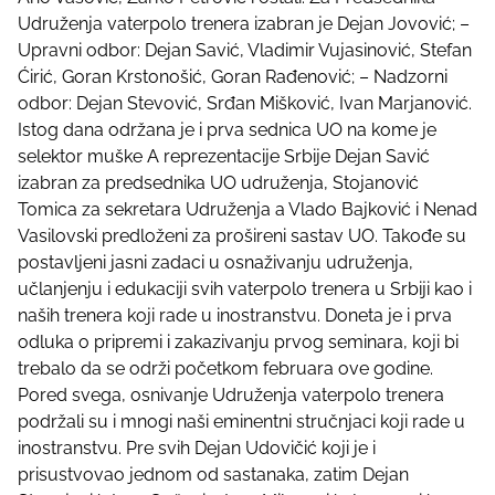
Udruženja vaterpolo trenera izabran je Dejan Jovović; –
Upravni odbor: Dejan Savić, Vladimir Vujasinović, Stefan
Ćirić, Goran Krstonošić, Goran Rađenović; – Nadzorni
odbor: Dejan Stevović, Srđan Mišković, Ivan Marjanović.
Istog dana održana je i prva sednica UO na kome je
selektor muške A reprezentacije Srbije Dejan Savić
izabran za predsednika UO udruženja, Stojanović
Tomica za sekretara Udruženja a Vlado Bajković i Nenad
Vasilovski predloženi za prošireni sastav UO. Takođe su
postavljeni jasni zadaci u osnaživanju udruženja,
učlanjenju i edukaciji svih vaterpolo trenera u Srbiji kao i
naših trenera koji rade u inostranstvu. Doneta je i prva
odluka o pripremi i zakazivanju prvog seminara, koji bi
trebalo da se održi početkom februara ove godine.
Pored svega, osnivanje Udruženja vaterpolo trenera
podržali su i mnogi naši eminentni stručnjaci koji rade u
inostranstvu. Pre svih Dejan Udovičić koji je i
prisustvovao jednom od sastanaka, zatim Dejan