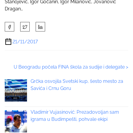
Stanojević, Igor Gočanin, Igor Milanović, Jovanović
Dragan…
S
h
a
21/11/2017
r
e
t
P
U Beogradu počela FINA škola za sudije i delegate
>
h
i
o
Grčka osvojila Svetski kup, šesto mesto za
s
Savića i Crnu Goru
p
s
o
t
s
t
Vladimir Vujasinović: Prezadovoljan sam
s
o
igrama u Budimpešti, pohvale ekipi
n
n
: