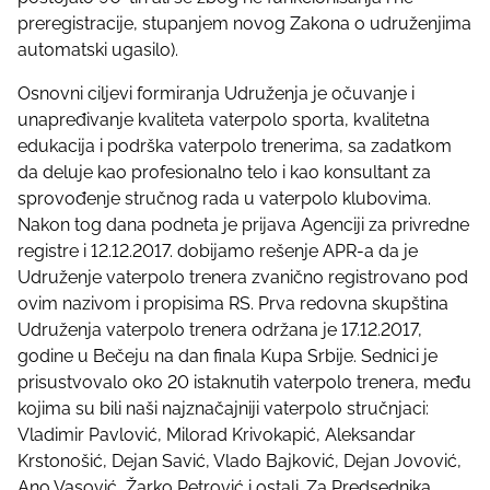
p
preregistracije, stupanjem novog Zakona o udruženjima
o
automatski ugasilo).
s
Osnovni ciljevi formiranja Udruženja je očuvanje i
t
unapređivanje kvaliteta vaterpolo sporta, kvalitetna
o
edukacija i podrška vaterpolo trenerima, sa zadatkom
n
da deluje kao profesionalno telo i kao konsultant za
:
sprovođenje stručnog rada u vaterpolo klubovima.
Nakon tog dana podneta je prijava Agenciji za privredne
registre i 12.12.2017. dobijamo rešenje APR-a da je
Udruženje vaterpolo trenera zvanično registrovano pod
ovim nazivom i propisima RS. Prva redovna skupština
Udruženja vaterpolo trenera održana je 17.12.2017,
godine u Bečeju na dan finala Kupa Srbije. Sednici je
prisustvovalo oko 20 istaknutih vaterpolo trenera, među
kojima su bili naši najznačajniji vaterpolo stručnjaci:
Vladimir Pavlović, Milorad Krivokapić, Aleksandar
Krstonošić, Dejan Savić, Vlado Bajković, Dejan Jovović,
Ano Vasović, Žarko Petrović i ostali. Za Predsednika