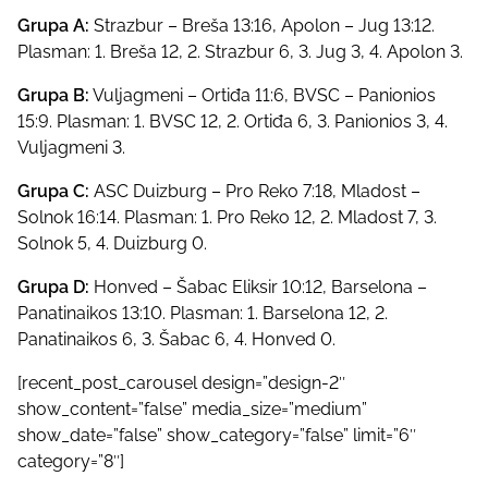
Grupa A:
Strazbur – Breša 13:16, Apolon – Jug 13:12.
Plasman: 1. Breša 12, 2. Strazbur 6, 3. Jug 3, 4. Apolon 3.
Grupa B:
Vuljagmeni – Ortiđa 11:6, BVSC – Panionios
15:9. Plasman: 1. BVSC 12, 2. Ortiđa 6, 3. Panionios 3, 4.
Vuljagmeni 3.
Grupa C:
ASC Duizburg – Pro Reko 7:18, Mladost –
Solnok 16:14. Plasman: 1. Pro Reko 12, 2. Mladost 7, 3.
Solnok 5, 4. Duizburg 0.
Grupa D:
Honved – Šabac Eliksir 10:12, Barselona –
Panatinaikos 13:10. Plasman: 1. Barselona 12, 2.
Panatinaikos 6, 3. Šabac 6, 4. Honved 0.
[recent_post_carousel design=”design-2″
show_content=”false” media_size=”medium”
show_date=”false” show_category=”false” limit=”6″
category=”8″]