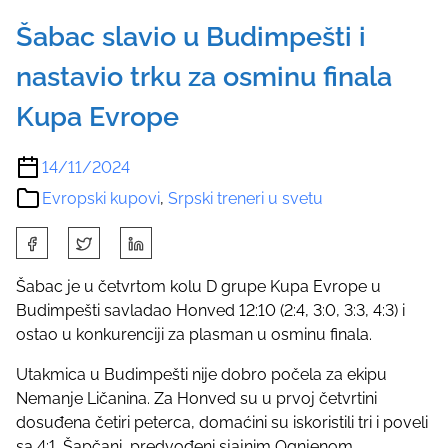
Šabac slavio u Budimpešti i
nastavio trku za osminu finala
Kupa Evrope
14/11/2024
Evropski kupovi
,
Srpski treneri u svetu
S
h
a
Šabac je u četvrtom kolu D grupe Kupa Evrope u
r
Budimpešti savladao Honved 12:10 (2:4, 3:0, 3:3, 4:3) i
e
ostao u konkurenciji za plasman u osminu finala.
t
Utakmica u Budimpešti nije dobro počela za ekipu
h
Nemanje Ličanina. Za Honved su u prvoj četvrtini
i
dosuđena četiri peterca, domaćini su iskoristili tri i poveli
s
sa 4:1. Šapčani, predvođeni sjajnim Ognjenom