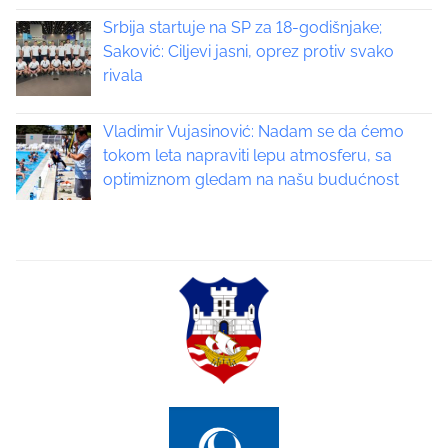
v
Srbija startuje na SP za 18-godišnjake;
i
Saković: Ciljevi jasni, oprez protiv svako
rivala
g
a
Vladimir Vujasinović: Nadam se da ćemo
tokom leta napraviti lepu atmosferu, sa
t
optimiznom gledam na našu budućnost
i
o
n