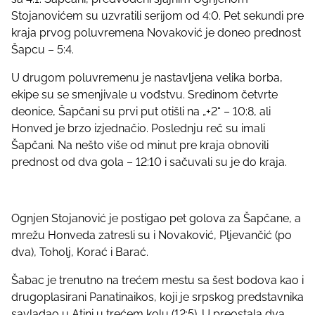
p
Stojanovićem su uzvratili serijom od 4:0. Pet sekundi pre
o
kraja prvog poluvremena Novaković je doneo prednost
s
Šapcu – 5:4.
t
o
U drugom poluvremenu je nastavljena velika borba,
n
ekipe su se smenjivale u vođstvu. Sredinom četvrte
:
deonice, Šapčani su prvi put otišli na „+2“ – 10:8, ali
Honved je brzo izjednačio. Poslednju reč su imali
Šapčani. Na nešto više od minut pre kraja obnovili
prednost od dva gola – 12:10 i sačuvali su je do kraja.
Ognjen Stojanović je postigao pet golova za Šapčane, a
mrežu Honveda zatresli su i Novaković, Pljevančić (po
dva), Toholj, Korać i Barać.
Šabac je trenutno na trećem mestu sa šest bodova kao i
drugoplasirani Panatinaikos, koji je srpskog predstavnika
savladao u Atini u trećem kolu (12:5). U preostala dva