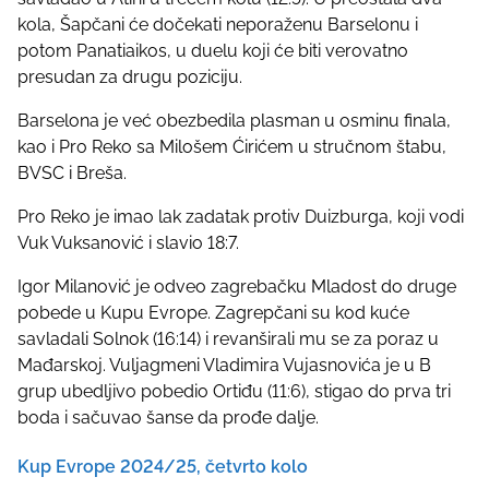
kola, Šapčani će dočekati neporaženu Barselonu i
potom Panatiaikos, u duelu koji će biti verovatno
presudan za drugu poziciju.
Barselona je već obezbedila plasman u osminu finala,
kao i Pro Reko sa Milošem Ćirićem u stručnom štabu,
BVSC i Breša.
Pro Reko je imao lak zadatak protiv Duizburga, koji vodi
Vuk Vuksanović i slavio 18:7.
Igor Milanović je odveo zagrebačku Mladost do druge
pobede u Kupu Evrope. Zagrepčani su kod kuće
savladali Solnok (16:14) i revanširali mu se za poraz u
Mađarskoj. Vuljagmeni Vladimira Vujasnovića je u B
grup ubedljivo pobedio Ortiđu (11:6), stigao do prva tri
boda i sačuvao šanse da prođe dalje.
Kup Evrope 2024/25, četvrto kolo