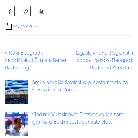
S
h
a
14/11/2024
r
e
t
P
<
Novi Beograd u
Ligaški vikend: Regionalni
h
četvrtfinalu LŠ, male šanse
bodovi za Novi Beograd,
i
o
Radničkog
Radnički i Zvezdu
>
s
p
s
Grčka osvojila Svetski kup, šesto mesto za
o
t
Savića i Crnu Goru
s
t
s
o
n
Vladimir Vujasinović: Prezadovoljan sam
n
:
igrama u Budimpešti, pohvale ekipi
a