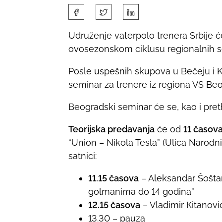
S
h
Udruženje vaterpolo trenera Srbije će
a
ovosezonskom ciklusu regionalnih s
r
e
Posle uspešnih skupova u Bečeju i K
t
seminar za trenere iz regiona VS Be
h
i
Beogradski seminar će se, kao i preth
s
Teorijska predavanja
će od
11 časov
p
“Union – Nikola Tesla” (Ulica Narodni
o
satnici:
s
t
11.15 časova
– Aleksandar Šoštar
o
golmanima do 14 godina”
n
12.15 časova
– Vladimir Кitanov
:
13.30 – pauza