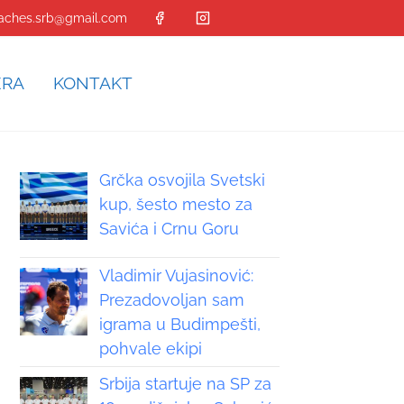
aches.srb@gmail.com
ERA
KONTAKT
Grčka osvojila Svetski
kup, šesto mesto za
Savića i Crnu Goru
Vladimir Vujasinović:
Prezadovoljan sam
igrama u Budimpešti,
pohvale ekipi
Srbija startuje na SP za