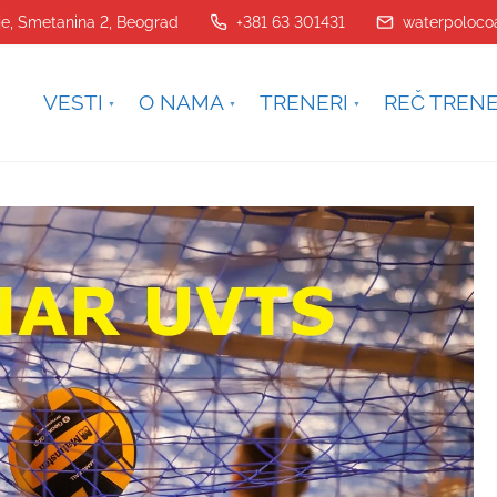
je, Smetanina 2, Beograd
+381 63 301431
waterpoloco
VESTI
O NAMA
TRENERI
REČ TREN