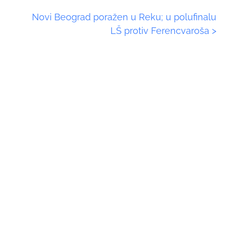
Novi Beograd poražen u Reku; u polufinalu
LŠ protiv Ferencvaroša
>