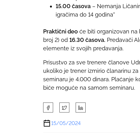
15.00 časova
– Nemanja Ličanin
igračima do 14 godina”
Praktični deo
će biti organizovan na
broj 2) od
16.30 časova.
Predavači Al
elemente iz svojih predavanja.
Prisustvo za sve trenere članove Udr
ukoliko je trener izmirio članarinu z
seminaru je 4.000 dinara. Plaćanje k
biće moguće na samom seminaru.
S
h
a
15/05/2024
r
e