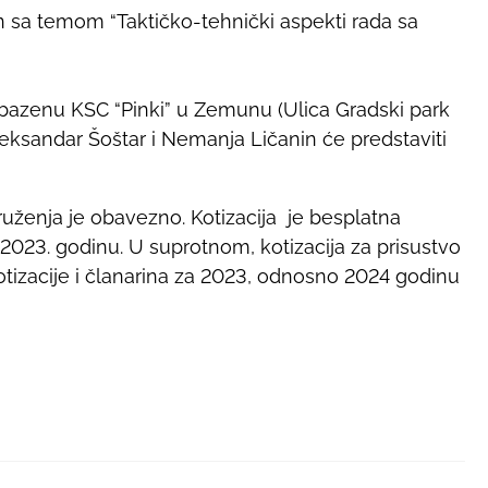
 sa temom “Taktičko-tehnički aspekti rada sa
 bazenu KSC “Pinki” u Zemunu (Ulica Gradski park
eksandar Šoštar i Nemanja Ličanin će predstaviti
uženja je obavezno. Kotizacija je besplatna
a 2023. godinu. U suprotnom, kotizacija za prisustvo
otizacije i članarina za 2023, odnosno 2024 godinu