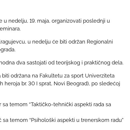
 u nedelju, 19. maja, organizovati poslednji u
eminara.
ragujevcu, u nedelju će biti održan Regionalni
ograda.
odna dva sastojati od teorijskog i praktičnog dela.
a
biti održana na Fakultetu za sport Univerziteta
h heroja br. 30 I sprat, Novi Beograd), po sledećoj
 sa temom “Taktičko-tehnički aspekti rada sa
ić sa temom “Psihološki aspekti u trenerskom radu”