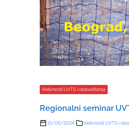
Aktivnosti UVTS i obaveštenja
Regionalni seminar UV
15/05/2024
Aktivnosti UVTS i ob