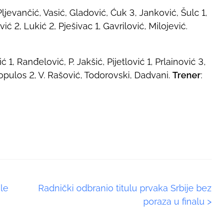
ljevančić, Vasić, Gladović, Ćuk 3, Janković, Šulc 1,
ić 2, Lukić 2, Pješivac 1, Gavrilović, Milojević.
ć 1, Ranđelović, P. Jakšić, Pijetlović 1, Prlainović 3,
hopulos 2, V. Rašović, Todorovski, Dadvani.
Trener
:
le
Radnički odbranio titulu prvaka Srbije bez
poraza u finalu
>