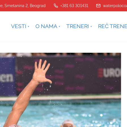
je, Smetanina 2, Beograd
+381 63 301431
waterpoloco
VESTI
O NAMA
TRENERI
REČ TREN