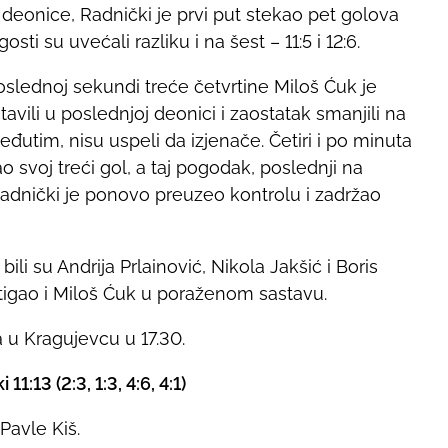
eonice, Radnički je prvi put stekao pet golova
osti su uvećali razliku i na šest – 11:5 i 12:6.
oslednoj sekundi treće četvrtine Miloš Ćuk je
avili u poslednjoj deonici i zaostatak smanjili na
eđutim, nisu uspeli da izjenače. Četiri i po minuta
ao svoj treći gol, a taj pogodak, poslednji na
Radnički je ponovo preuzeo kontrolu i zadržao
li su Andrija Prlainović, Nikola Jakšić i Boris
ostigao i Miloš Ćuk u poraženom sastavu.
a u Kragujevcu u 17.30.
:13 (2:3, 1:3, 4:6, 4:1)
 Pavle Kiš.