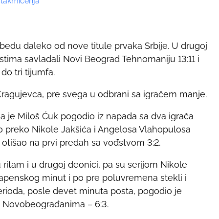
 takmičenja
bedu daleko od nove titule prvaka Srbije. U drugoj
ostima savladali Novi Beograd Tehnomaniju 13:11 i
do tri tijumfa.
 Kragujevca, pre svega u odbrani sa igračem manje.
a je Miloš Ćuk pogodio iz napada sa dva igrača
uo preko Nikole Jakšića i Angelosa Vlahopulosa
a otišao na prvi predah sa vođstvom 3:2.
 ritam i u drugoj deonici, pa su serijom Nikole
 Vapenskog minut i po pre poluvremena stekli i
 perioda, posle devet minuta posta, pogodio je
du Novobeograđanima – 6:3.