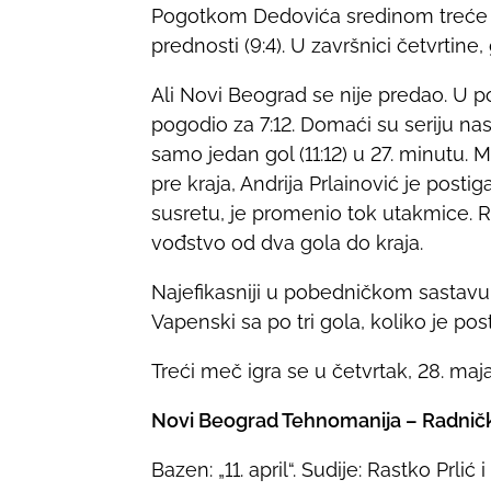
Pogotkom Dedovića sredinom treće d
prednosti (9:4). U završnici četvrtine, g
Ali Novi Beograd se nije predao. U p
pogodio za 7:12. Domaći su seriju nast
samo jedan gol (11:12) u 27. minutu. M
pre kraja, Andrija Prlainović je postig
susretu, je promenio tok utakmice. 
vođstvo od dva gola do kraja.
Najefikasniji u pobedničkom sastavu bi
Vapenski sa po tri gola, koliko je p
Treći meč igra se u četvrtak, 28. maj
Novi Beograd Tehnomanija – Radnički 11
Bazen: „11. april“. Sudije: Rastko Prlić i