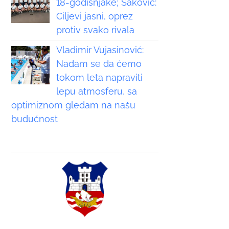
18-godišnjake; Saković:
Ciljevi jasni, oprez
protiv svako rivala
Vladimir Vujasinović:
Nadam se da ćemo
tokom leta napraviti
lepu atmosferu, sa
optimiznom gledam na našu
budućnost