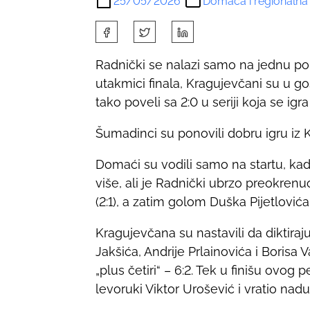
25/05/2026
Domaća i regionalna
S
h
Radnički se nalazi samo na jednu po
a
utakmici finala, Kragujevčani su u g
r
tako poveli sa 2:0 u seriji koja se igra 
e
t
Šumadinci su ponovili dobru igru iz
h
i
Domaći su vodili samo na startu, kad
s
više, ali je Radnički ubrzo preokren
p
(2:1), a zatim golom Duška Pijetlović
o
Kragujevčana su nastavili da diktiraju
s
Jakšića, Andrije Prlainovića i Borisa
t
„plus četiri“ – 6:2. Tek u finišu ovog
o
levoruki Viktor Urošević i vratio na
n
: