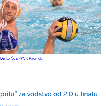
to: Darko Čojić/KVK Radnički
aprilu” za vođstvo od 2:0 u finalu