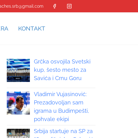
aches.srb@gmail.com
ERA
KONTAKT
Grčka osvojila Svetski
kup, šesto mesto za
Savića i Crnu Goru
Vladimir Vujasinović:
Prezadovoljan sam
igrama u Budimpešti,
pohvale ekipi
Srbija startuje na SP za