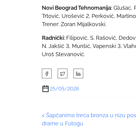
Novi Beograd Tehnomanija:
Glušac, P
Trtović, Urošević 2, Perković, Martinov
Trener: Zoran Mijalkovski.
Radnički:
Filipović, S. Rašović, Dedovi
N. Jakšić 3, Murišić, Vapenski 3, Vla
Uroš Stevanović.
S
h
a
25/05/2026
r
e
t
P
<
Šapčanima treća bronza u nizu pos
h
i
drame u Futogu
o
s