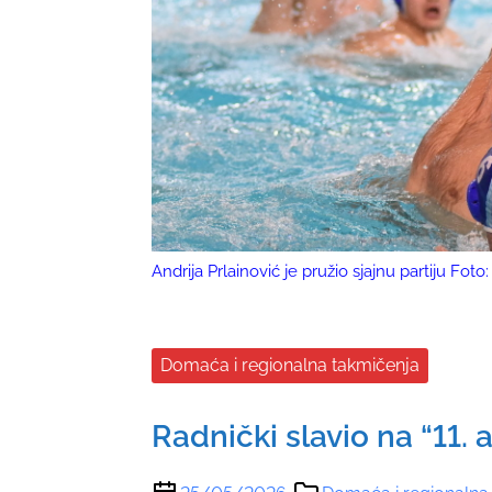
Andrija Prlainović je pružio sjajnu partiju Fo
Domaća i regionalna takmičenja
Radnički slavio na “11. 