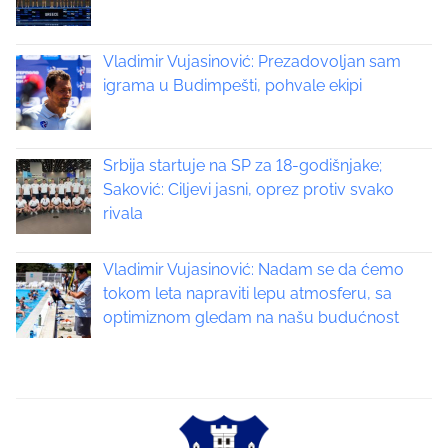
t
s
o
n
Vladimir Vujasinović: Prezadovoljan sam
n
:
igrama u Budimpešti, pohvale ekipi
a
v
Srbija startuje na SP za 18-godišnjake;
i
Saković: Ciljevi jasni, oprez protiv svako
rivala
g
a
Vladimir Vujasinović: Nadam se da ćemo
tokom leta napraviti lepu atmosferu, sa
t
optimiznom gledam na našu budućnost
i
o
n