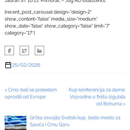
Jadran ST 10:15, Primorac – Jug AO (odloženo).
[recent_post_carousel design=”design-2″
show_content=”false” media_size=”medium”
show_date=”false” show_category=”false” limit=”7″
category=”17″]
S
h
a
25/02/2026
r
e
t
P
<
Crno-beli se pobedom
Kup konferencija za dame:
h
oprostili od Evrope
Vojvodina u finišu izgubila
i
o
od Bohuma
>
s
p
s
Grčka osvojila Svetski kup, šesto mesto za
o
t
Savića i Crnu Goru
s