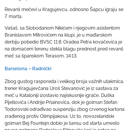
s
Revanš mečevi u Kragujevcu, odnosno Šapcu igraju se
t
7. marta.
o
n
Vašaš, sa Slobodanom Nikićem i njegovim asistentom
:
Branislavom Mitrovićem na klupi, je u mađarskom
derbiju pobedio BVSC 11:8. Oradea Petra kovačevića je
na domaćem terenu stekla blagu prednost pred revanš
meč sa španskom Terasom, 14:13.
Barselona – Radnički
Zbog gustog rasporeda i velikog broja važnih utakmica,
trener Kragujevčana Uroš Stevanović je iz sastava za
meč u Kataloniji izostavio najiskusnije igrače, Duška
Pijetlovića i Andrije Prlainovića, dok je golman Stefan
Todorovski odrađivao suspenziju zbog crvenog kartona
zrađenog protiv Olimpijakosa. Uz to, novozelandski
golman Bej Fountejn dobio je šansu od starta umesto