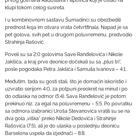
prvog golmana Radoslava Filipovića koji je ostao na
klupi tokom celog susreta.
I u kombinovnom sastavu Šumadinci su obezbedili
prednost koja im otvara vrata četvrtfinala. Napad je sa
pet golova, svih pet u drugom poluvremenu, predvodio
Strahinja Rašović.
Poveli su sa 2:0 golovima Save Ranđelovića i Nikole
Jakšića, a kraj prve deonice dočekali su sa „plus tri“,
posle pogodaka Petra Jakšića i Samuila Ivanova – 4:1.
Međutim, tada su gosti stali, što je domaćin iskoristio i
uzvratio serijom 4:0, za potpuni preokret na minut i po
do odlaska na odmor (5:4). Sava Ranđelović je potom
prekinuo niz, za egal na poluvremenu – 5:5. Po povratku
sa odmora izabranici Uroša Stevanovića vratili su se na
dva gola „viška“ preko Nikole Dedovića i Strahinje
Rašovića (7:5), ali je do ulaska u poslednju deonicu
Barselona uspela da izjednači – 8:8.