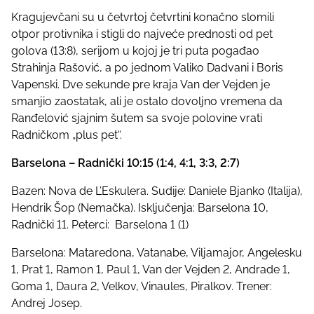
Kragujevčani su u četvrtoj četvrtini konačno slomili
otpor protivnika i stigli do najveće prednosti od pet
golova (13:8), serijom u kojoj je tri puta pogađao
Strahinja Rašović, a po jednom Valiko Dadvani i Boris
Vapenski. Dve sekunde pre kraja Van der Vejden je
smanjio zaostatak, ali je ostalo dovoljno vremena da
Ranđelović sjajnim šutem sa svoje polovine vrati
Radničkom „plus pet“.
Barselona – Radnički 10:15 (1:4, 4:1, 3:3, 2:7)
Bazen: Nova de L’Eskulera. Sudije: Daniele Bjanko (Italija),
Hendrik Šop (Nemačka). Isključenja: Barselona 10,
Radnički 11. Peterci: Barselona 1 (1)
Barselona: Mataredona, Vatanabe, Viljamajor, Angelesku
1, Prat 1, Ramon 1, Paul 1, Van der Vejden 2, Andrade 1,
Goma 1, Daura 2, Velkov, Vinaules, Piralkov. Trener:
Andrej Josep.