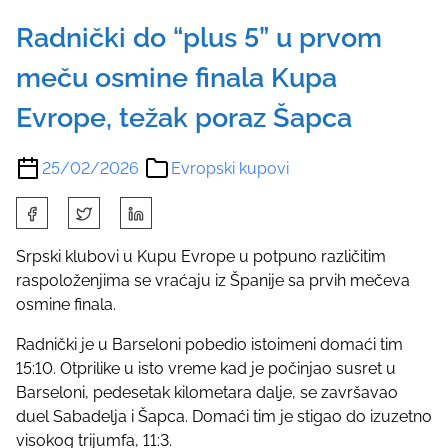
Radnički do “plus 5” u prvom
meču osmine finala Kupa
Evrope, težak poraz Šapca
25/02/2026
Evropski kupovi
S
h
a
Srpski klubovi u Kupu Evrope u potpuno različitim
r
raspoloženjima se vraćaju iz Španije sa prvih mečeva
e
osmine finala.
t
Radnički je u Barseloni pobedio istoimeni domaći tim
h
15:10. Otprilike u isto vreme kad je počinjao susret u
i
Barseloni, pedesetak kilometara dalje, se završavao
s
duel Sabadelja i Šapca. Domaći tim je stigao do izuzetno
p
visokog trijumfa, 11:3.
o