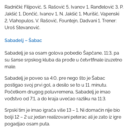
Radnički: Filipović, S. Rašović 5, Ivanov 1, Ranđelović 3, P.
Jakšić 1, Dončić, Ivanov 1, N. Jakšić 1, Murišić, Vapenski
2, Vlahopulos, V. Rašović, Fountejn, Dadvani 1. Trener:
Uroš Stevanović.
Sabadelj – Šabac
Sabadelj je sa osam golova pobedio Šapčane, 11:3, pa
su šanse srpskog kluba da prođe u četvrtfinale izuzetno
male.
Sabadelj je poveo sa 4:0, pre nego što je Šabac
postigao svoj prvi gol, a desilo se to u 11. minutu.
Početkom drugog poluvremena, Sabadelj je imao
vođstvo od 7:1, a do kraja uvećao razliku na 11:3.
Srpski tim je imao igrača više 13 – 1. Ni domaćin nije bio
bolji 12 – 2 uz jedan realizovani peterac ali je zato iz igre
pogadjao osam puta.