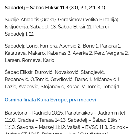
Sabadelj – Šabac Eliksir 11:3 (3:0, 2:1, 2:1, 4:1)
Sudije: Ahladitis (Grčka), Gerasimov ( Velika Britanija).
Isključenja: Sabadelj 13, Šabac Eliksir 11. Peterci:
Sabadelj 1 (1).
Sabadelj: Lorio, Famera, Asensio 2, Bone 1, Panerai 1,
Kalatrava, Makaro, Kabanas 3, Averka 2, Perz, Vergara 2,
Larsen, Romeva, Kario.
Šabac Eliksir: Đurović, Novaković, Stanojević,
Repanović, O.Tomić, Gavrilović, Barać 1, Mićanović 1,
Lazić, Kvačević, Stojanović, Korać, V. Tomić, Toholj 1.
Osmina finala Kupa Evrope, prvi mečevi
Barselona – Radnički 10:15, Panatinaikos – Jadran m:tel
11:10, Oradea – Terasa 14:13, Sabadelj – Šabac Eliksir
11:13, Savona – Marsej 11:12, Vašaš – BVSC 11:8, Solnok –