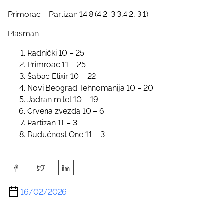
Primorac – Partizan 14:8 (4:2, 3:3,4:2, 3:1)
Plasman
Radnički 10 – 25
Primroac 11 – 25
Šabac Elixir 10 – 22
Novi Beograd Tehnomanija 10 – 20
Jadran m:tel 10 – 19
Crvena zvezda 10 – 6
Partizan 11 – 3
Budućnost One 11 – 3
S
h
a
16/02/2026
r
e