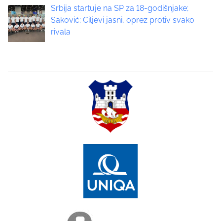
Srbija startuje na SP za 18-godišnjake;
t
Saković: Ciljevi jasni, oprez protiv svako
rivala
i
o
n