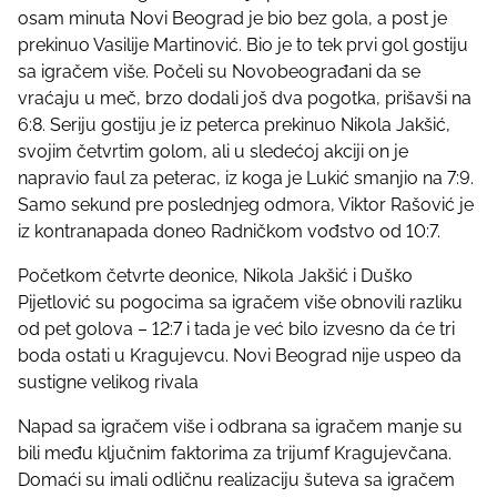
osam minuta Novi Beograd je bio bez gola, a post je
prekinuo Vasilije Martinović. Bio je to tek prvi gol gostiju
sa igračem više. Počeli su Novobeograđani da se
vraćaju u meč, brzo dodali još dva pogotka, prišavši na
6:8. Seriju gostiju je iz peterca prekinuo Nikola Jakšić,
svojim četvrtim golom, ali u sledećoj akciji on je
napravio faul za peterac, iz koga je Lukić smanjio na 7:9.
Samo sekund pre poslednjeg odmora, Viktor Rašović je
iz kontranapada doneo Radničkom vođstvo od 10:7.
Početkom četvrte deonice, Nikola Jakšić i Duško
Pijetlović su pogocima sa igračem više obnovili razliku
od pet golova – 12:7 i tada je već bilo izvesno da će tri
boda ostati u Kragujevcu. Novi Beograd nije uspeo da
sustigne velikog rivala
Napad sa igračem više i odbrana sa igračem manje su
bili među ključnim faktorima za trijumf Kragujevčana.
Domaći su imali odličnu realizaciju šuteva sa igračem