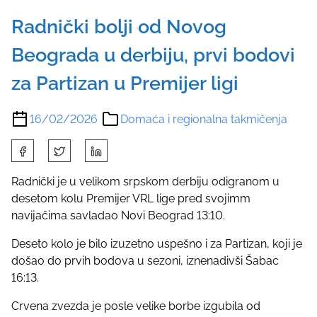
Radnički bolji od Novog
Beograda u derbiju, prvi bodovi
za Partizan u Premijer ligi
16/02/2026
Domaća i regionalna takmičenja
S
h
a
Radnički je u velikom srpskom derbiju odigranom u
r
desetom kolu Premijer VRL lige pred svojimm
e
navijačima savladao Novi Beograd 13:10.
t
Deseto kolo je bilo izuzetno uspešno i za Partizan, koji je
h
došao do prvih bodova u sezoni, iznenadivši Šabac
i
16:13.
s
p
Crvena zvezda je posle velike borbe izgubila od
o