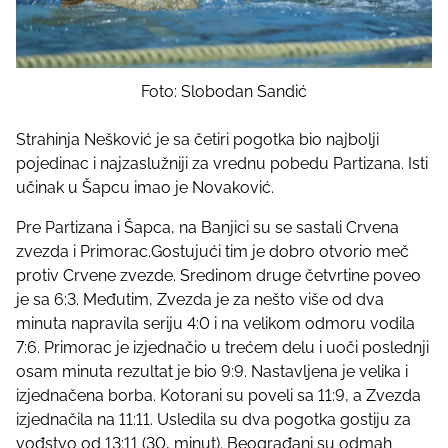
Foto: Slobodan Sandić
Strahinja Nešković je sa četiri pogotka bio najbolji
pojedinac i najzaslužniji za vrednu pobedu Partizana. Isti
učinak u Šapcu imao je Novaković.
Pre Partizana i Šapca, na Banjici su se sastali Crvena
zvezda i Primorac.Gostujući tim je dobro otvorio meč
protiv Crvene zvezde. Sredinom druge četvrtine poveo
je sa 6:3. Međutim, Zvezda je za nešto više od dva
minuta napravila seriju 4:0 i na velikom odmoru vodila
7:6. Primorac je izjednačio u trećem delu i uoči poslednji
osam minuta rezultat je bio 9:9. Nastavljena je velika i
izjednačena borba. Kotorani su poveli sa 11:9, a Zvezda
izjednačila na 11:11. Usledila su dva pogotka gostiju za
vođstvo od 13:11 (30, minut). Beograđani su odmah