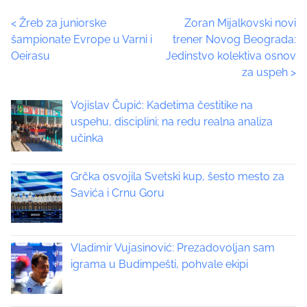
t
P
<
Žreb za juniorske
Zoran Mijalkovski novi
h
šampionate Evrope u Varni i
trener Novog Beograda:
i
o
Oeirasu
Jedinstvo kolektiva osnov
s
za uspeh
>
p
s
o
t
Vojislav Čupić: Kadetima čestitike na
s
uspehu, disciplini; na redu realna analiza
t
s
učinka
o
n
n
:
Grčka osvojila Svetski kup, šesto mesto za
a
Savića i Crnu Goru
v
i
Vladimir Vujasinović: Prezadovoljan sam
igrama u Budimpešti, pohvale ekipi
g
a