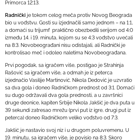
Primorca 12:13.
s
t
Radnički
je tokom celog meča protiv Novog Beograda
o
bio u vođstvu. Gosti su izjednačili samo jednom – na 1:1,
n
a domaći su trijumf praktično obezbedili serijom od 4:0
:
između 14. i 19. minuta, kojom su se 4:3 vođstvo uvećali
na 8:3. Novobeograđani nisu odistajali, ali Radnički je
kontrolisao meč i odoleo naletima Novobeograđana.
Prvi pogodak, sa igračem više, postigao je Strahinja
Rašović sa igračem više, a odmah je iz peterca
izjednačio Vasilije Martinović. Nikola Dedović je uzvratio
sa dva gola i doneo Radničkom prednost od 3:1. Domaći
su dugo održavali dva gola prednosti, a u završnici
druge deonice, kapiten Srbije Nikola Jakšić je dva puta u
39 sekundi zatresao mrežu (prvi put iz igre, drugi put iz
peterca) doneo Radničkom veliko vođstvo od 7:3.
Jakšić je nastavio svoj niz i u drugom poluvremenu. U
19. minutu, sa igračem više, je povisio na 8:3. Skoro