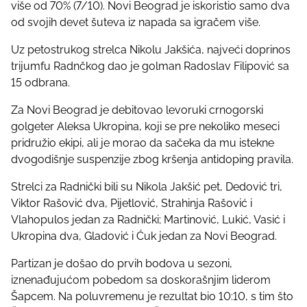
više od 70% (7/10). Novi Beograd je iskoristio samo dva
od svojih devet šuteva iz napada sa igračem više.
Uz petostrukog strelca Nikolu Jakšića, najveći doprinos
trijumfu Radnčkog dao je golman Radoslav Filipović sa
15 odbrana.
Za Novi Beograd je debitovao levoruki crnogorski
golgeter Aleksa Ukropina, koji se pre nekoliko meseci
pridružio ekipi, ali je morao da sačeka da mu istekne
dvogodišnje suspenzije zbog kršenja antidoping pravila.
Strelci za Radnički bili su Nikola Jakšić pet, Dedović tri,
Viktor Rašović dva, Pijetlović, Strahinja Rašović i
Vlahopulos jedan za Radnički; Martinović, Lukić, Vasić i
Ukropina dva, Gladović i Ćuk jedan za Novi Beograd.
Partizan je došao do prvih bodova u sezoni,
iznenađujućom pobedom sa doskorašnjim liderom
Šapcem. Na poluvremenu je rezultat bio 10:10, s tim što