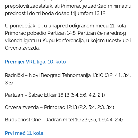
prepolovili zaostatak, ali Primorac je zadržao minimalnu
prednost i do tri boda došao trijumfom 13:12.
U ponedeljak je , u unapred odigranom meču 11. kola
Primorac pobedio Partizan 14:8. Partizan će narednog
vikenda igratu u Kupu konferencija, u kojem učestvuje i
Crvena zvezda.
Premijer VRL liga, 10. kolo
Radnički – Novi Beograd Tehnomanija 13:10 (3:2, 4:1, 3:4,
3:3)
Partizan – Šabac Eliksir 16:13 (5:4,5:6, 4:2, 2:1)
Crvena zvezda – Primorac 12:13 (2:2, 5:4, 2:3, 3:4)
Budućnost One – Jadran m:tel 10:22 (3:5, 1:9,4:4, 2:4)
Prvi meč 11. kola