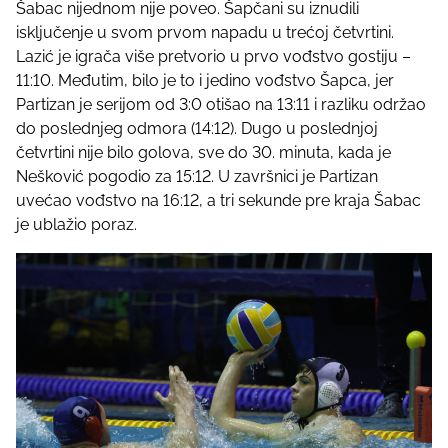
Šabac nijednom nije poveo. Šapčani su iznudili
isključenje u svom prvom napadu u trećoj četvrtini.
Lazić je igrača više pretvorio u prvo vođstvo gostiju –
11:10. Međutim, bilo je to i jedino vođstvo Šapca, jer
Partizan je serijom od 3:0 otišao na 13:11 i razliku održao
do poslednjeg odmora (14:12). Dugo u poslednjoj
četvrtini nije bilo golova, sve do 30. minuta, kada je
Nešković pogodio za 15:12. U završnici je Partizan
uvećao vođstvo na 16:12, a tri sekunde pre kraja Šabac
je ublažio poraz.