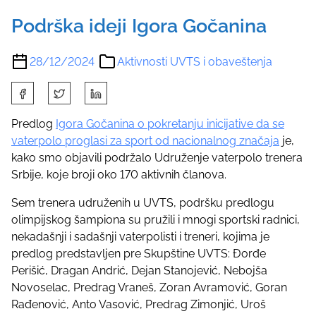
Podrška ideji Igora Gočanina
28/12/2024
Aktivnosti UVTS i obaveštenja
S
h
a
Predlog
Igora Gočanina o pokretanju inicijative da se
r
vaterpolo proglasi za sport od nacionalnog značaja
je,
e
kako smo objavili podržalo Udruženje vaterpolo trenera
t
Srbije, koje broji oko 170 aktivnih članova.
h
Sem trenera udruženih u UVTS, podršku predlogu
i
olimpijskog šampiona su pružili i mnogi sportski radnici,
s
nekadašnji i sadašnji vaterpolisti i treneri, kojima je
p
predlog predstavljen pre Skupštine UVTS: Đorđe
o
Perišić, Dragan Andrić, Dejan Stanojević, Nebojša
s
Novoselac, Predrag Vraneš, Zoran Avramović, Goran
t
Rađenović, Anto Vasović, Predrag Zimonjić, Uroš
o