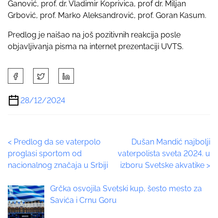
Ganović, prof. dr. Vladimir Koprivica, prof dr. Miljan
n
Grbović, prof. Marko Aleksandrović, prof. Goran Kasum.
:
Predlog je naišao na još pozitivnih reakcija posle
objavljivanja pisma na internet prezentaciji UVTS.
S
h
a
28/12/2024
r
e
t
P
<
Predlog da se vaterpolo
Dušan Mandić najbolji
h
proglasi sportom od
vaterpolista sveta 2024. u
i
o
nacionalnog značaja u Srbiji
izboru Svetske akvatike
>
s
p
s
Grčka osvojila Svetski kup, šesto mesto za
o
t
Savića i Crnu Goru
s
t