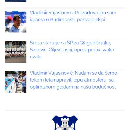
s
o
n
Vladimir Vujasinović: Prezadovoljan sam
n
:
igrama u Budimpešti, pohvale ekipi
a
v
Srbija startuje na SP za 18-godišnjake;
i
Saković: Ciljevi jasni, oprez protiv svako
rivala
g
a
Vladimir Vujasinović: Nadam se da ćemo
tokom leta napraviti lepu atmosferu, sa
t
optimiznom gledam na našu budućnost
i
o
n