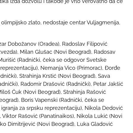
ka izda dozvolu i takođe je vrlo verovatno da će
 olimpijsko zlato, nedostaje centar Vuljagmenija,
azar Dobožanov (Oradea), Radoslav Filipović
 zvezda), Milan Glušac (Novi Beograd), Radosav
urišić (Radnički, čeka se odgovor Svetske
 reprezentaciju), Nemanja Vico (Primorac), Đorđe
dnički), Strahinja Krstić (Novi Beograd), Sava
adnički), Radomir Drašović (Radnički), Petar Jakšić
Miloš Ćuk (Novi Beograd), Strahinja Rašović
 Beograd), Boris Vapenski (Radnički, čeka se
igranja za srpsku reprezentaciju), Nikola Dedović
 Viktor Rašović (Panatinaikos), Nikola Lukić (Novi
rko Dimitrijević (Novi Beograd), Luka Gladović