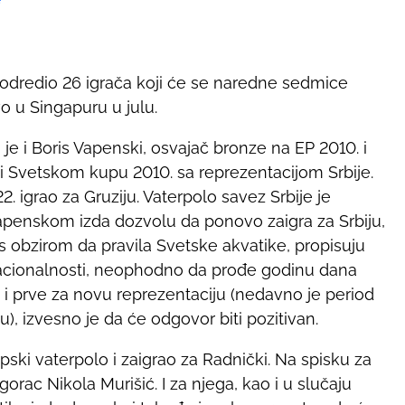
 odredio 26 igrača koji će se naredne sedmice
o u Singapuru u julu.
 i Boris Vapenski, osvajač bronze na EP 2010. i
. i Svetskom kupu 2010. sa reprezentacijom Srbije.
. igrao za Gruziju. Vaterpolo savez Srbije je
Vapenskom izda dozvolu da ponovo zaigra za Srbiju,
 s obzirom da pravila Svetske akvatike, propisuju
nacionalnosti, neophodno da prođe godinu dana
i prve za novu reprezentaciju (nedavno je period
), izvesno je da će odgovor biti pozitivan.
pski vaterpolo i zaigrao za Radnički. Na spisku za
orac Nikola Murišić. I za njega, kao i u slučaju