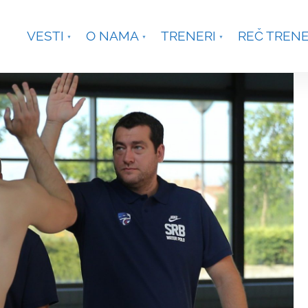
je, Smetanina 2, Beograd
+381 63 301431
waterpoloco
VESTI
O NAMA
TRENERI
REČ TREN