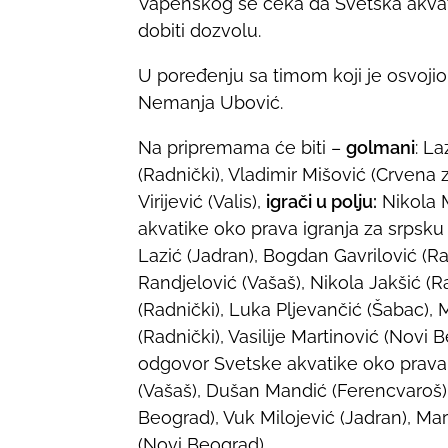
Vapenskog se čeka da Svetska akvati
dobiti dozvolu.
U poređenju sa timom koji je osvojio
Nemanja Ubović.
Na pripremama će biti –
golmani
: L
(Radnički), Vladimir Mišović (Crvena
Virijević (Valis),
igrači u polju:
Nikola M
akvatike oko prava igranja za srpsku
Lazić (Jadran), Bogdan Gavrilović (Ra
Randjelović (Vašaš), Nikola Jakšić (R
(Radnički), Luka Pljevančić (Šabac), 
(Radnički), Vasilije Martinović (Novi
odgovor Svetske akvatike oko prava 
(Vašaš), Dušan Mandić (Ferencvaroš),
Beograd), Vuk Milojević (Jadran), Ma
(Novi Beograd).