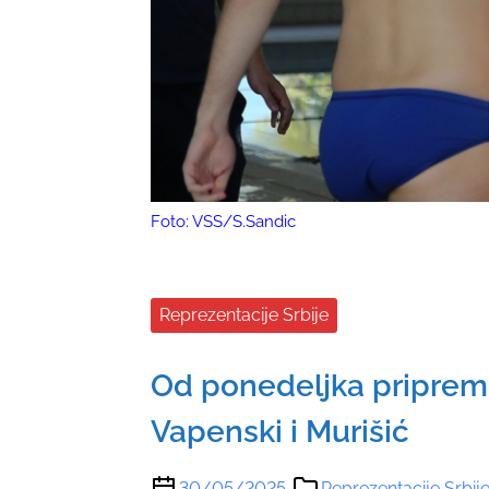
Foto: VSS/S.Sandic
Reprezentacije Srbije
Od ponedeljka pripreme
Vapenski i Murišić
30/05/2025
Reprezentacije Srbij