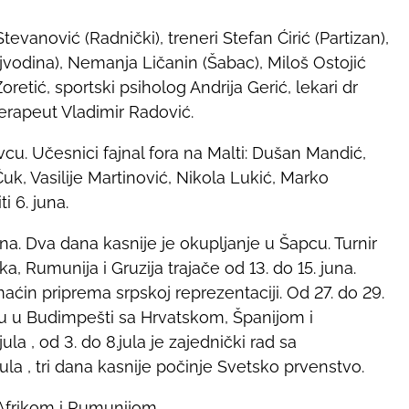
evanović (Radnički), treneri Stefan Ćirić (Partizan),
Vojvodina), Nemanja Ličanin (Šabac), Miloš Ostojić
oretić, sportski psiholog Andrija Gerić, lekari dr
terapeut Vladimir Radović.
cu. Učesnici fajnal fora na Malti: Dušan Mandić,
Ćuk, Vasilije Martinović, Nikola Lukić, Marko
i 6. juna.
una. Dva dana kasnije je okupljanje u Šapcu. Turnir
, Rumunija i Gruzija trajače od 13. do 15. juna.
maćin priprema srpskoj reprezentaciji. Od 27. do 29.
iru u Budimpešti sa Hrvatskom, Španijom i
a , od 3. do 8.jula je zajednički rad sa
ula , tri dana kasnije počinje Svetsko prvenstvo.
m Afrikom i Rumunijom.