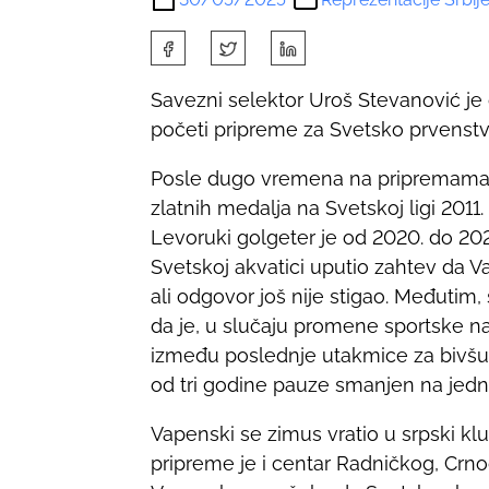
S
h
Savezni selektor Uroš Stevanović je
a
početi pripreme za Svetsko prvenstv
r
e
Posle dugo vremena na pripremama je
t
zlatnih medalja na Svetskoj ligi 2011
h
Levoruki golgeter je od 2020. do 2022
i
Svetskoj akvatici uputio zahtev da 
s
ali odgovor još nije stigao. Međutim,
p
da je, u slučaju promene sportske 
o
između poslednje utakmice za bivšu 
s
od tri godine pauze smanjen na jednu
t
o
Vapenski se zimus vratio u srpski klu
n
pripreme je i centar Radničkog, Crnog
: