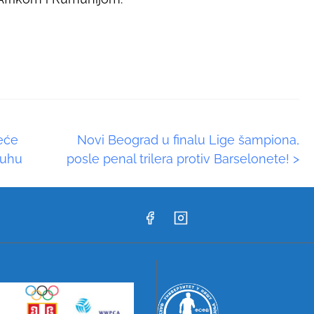
neće
Novi Beograd u finalu Lige šampiona,
duhu
posle penal trilera protiv Barselonete!
>