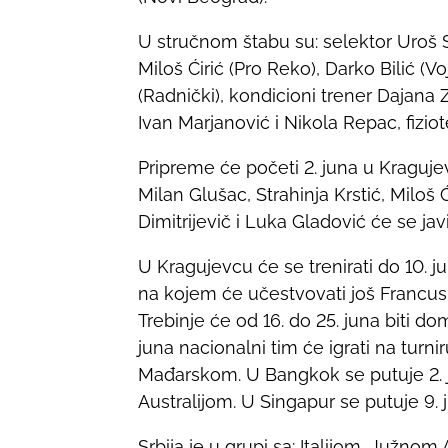
U stručnom štabu su: selektor Uroš St
Miloš Ćirić (Pro Reko), Darko Bilić (
(Radnički), kondicioni trener Dajana Z
Ivan Marjanović i Nikola Repac, fizio
Pripreme će početi 2. juna u Kragujev
Milan Glušac, Strahinja Krstić, Miloš 
Dimitrijevič i Luka Gladović će se javit
U Kragujevcu će se trenirati do 10. j
na kojem će učestvovati još Francuska
Trebinje će od 16. do 25. juna biti do
juna nacionalni tim će igrati na turn
Mađarskom. U Bangkok se putuje 2. jul
Australijom. U Singapur se putuje 9. j
Srbija je u grupi sa: Italijom, Južno