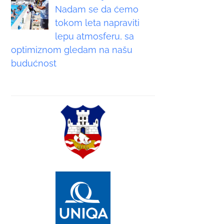
Nadam se da ćemo
tokom leta napraviti
lepu atmosferu, sa
optimiznom gledam na našu
budućnost