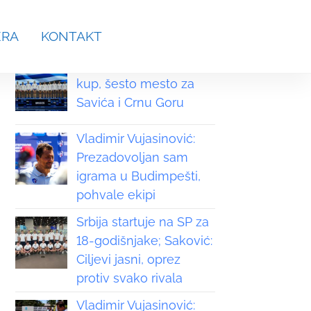
aches.srb@gmail.com
ERA
KONTAKT
Grčka osvojila Svetski
kup, šesto mesto za
Savića i Crnu Goru
Vladimir Vujasinović:
Prezadovoljan sam
igrama u Budimpešti,
pohvale ekipi
Srbija startuje na SP za
18-godišnjake; Saković:
Ciljevi jasni, oprez
protiv svako rivala
Vladimir Vujasinović: