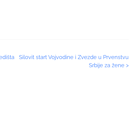
edišta
Silovit start Vojvodine i Zvezde u Prvenstvu
Srbije za žene
>