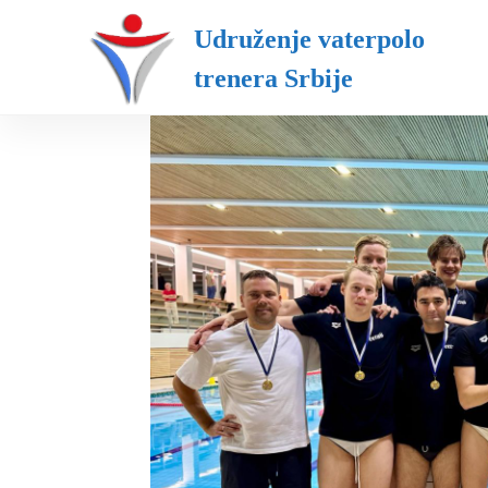
S
Udruženje vaterpolo trenera Srbi
Udruženje vaterpolo
k
i
trenera Srbije
p
t
o
c
o
n
t
e
n
t