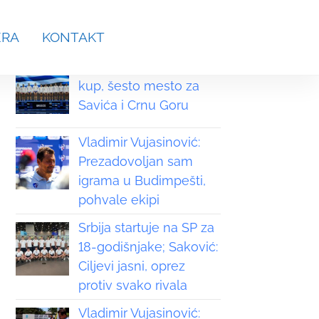
aches.srb@gmail.com
ERA
KONTAKT
Grčka osvojila Svetski
kup, šesto mesto za
Savića i Crnu Goru
Vladimir Vujasinović:
Prezadovoljan sam
igrama u Budimpešti,
pohvale ekipi
Srbija startuje na SP za
18-godišnjake; Saković:
Ciljevi jasni, oprez
protiv svako rivala
Vladimir Vujasinović: