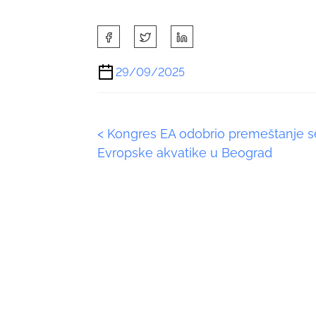
S
h
a
29/09/2025
r
e
t
P
<
Kongres EA odobrio premeštanje s
h
i
Evropske akvatike u Beograd
o
s
p
s
o
s
t
t
s
o
n
n
:
a