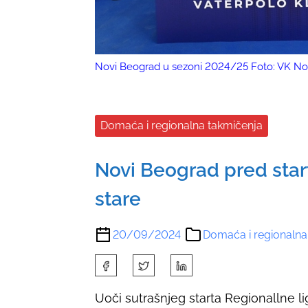
Novi Beograd u sezoni 2024/25 Foto: VK No
Domaća i regionalna takmičenja
Novi Beograd pred start
stare
20/09/2024
Domaća i regionalna
S
h
Uoči sutrašnjeg starta Regionallne lig
a