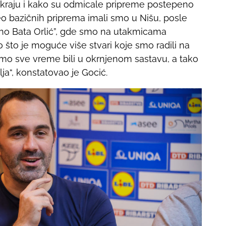
lo kraju i kako su odmicale pripreme postepeno
o bazičnih priprema imali smo u Nišu, posle
laho Bata Orlić”, gde smo na utakmicama
što je moguće više stvari koje smo radili na
 smo sve vreme bili u okrnjenom sastavu, a tako
lja“, konstatovao je Gocić.