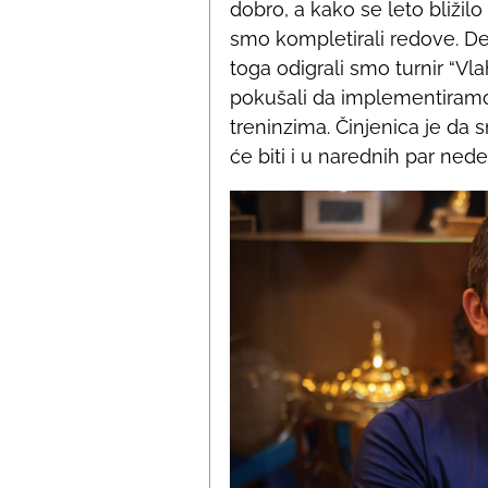
dobro, a kako se leto bliži
smo kompletirali redove. De
toga odigrali smo turnir “V
pokušali da implementiramo 
treninzima. Činjenica je da
će biti i u narednih par nede