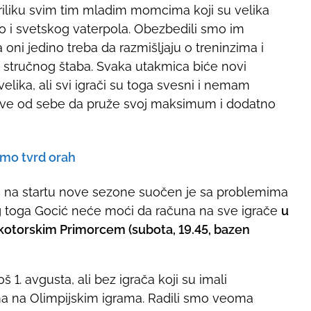
riliku svim tim mladim momcima koji su velika
 i svetskog vaterpola. Obezbedili smo im
oni jedino treba da razmišljaju o treninzima i
 stručnog štaba. Svaka utakmica biće novi
velika, ali svi igrači su toga svesni i nemam
sve od sebe da pruže svoj maksimum i dodatno
emo tvrd orah
 na startu nove sezone suočen je sa problemima
g toga Gocić neće moći da računa na sve igrače
u
kotorskim Primorcem (subota, 19.45, bazen
 1. avgusta, ali bez igrača koji su imali
a na Olimpijskim igrama. Radili smo veoma