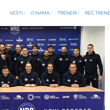
je, Smetanina 2, Beograd
+381 63 301431
waterpoloco
VESTI
O NAMA
TRENERI
REČ TREN