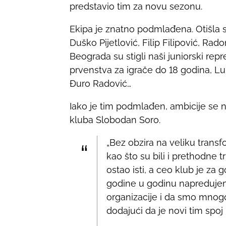
predstavio tim za novu sezonu.
r
e
Ekipa je znatno podmlađena. Otišla s
t
Duško Pijetlović, Filip Filipović, R
h
Beograda su stigli naši juniorski rep
i
prvenstva za igrače do 18 godina, Lu
s
Đuro Radović…
p
o
Iako je tim podmlađen, ambicije se 
s
kluba Slobodan Soro.
t
„Bez obzira na veliku transfo
o
kao što su bili i prethodne t
n
ostao isti, a ceo klub je za 
:
godine u godinu napreduje
organizacije i da smo mnogo 
dodajući da je novi tim spoj 