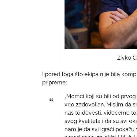
Živko G
I pored toga što ekipa nije bila kom
pripreme:
„Momci koji su bili od prvo
vrlo zadovoljan. Mislim da s
nas to dovesti, videćemo t
svog kvaliteta i da su svi e
nam je da svi igrači pokažu 