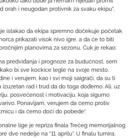
 i ukoliko tako bude ja nemam nijedan promil
d orah i neugodan protivnik za svaku ekipu“,
je istakao da ekipa spremno dočekuje početak
rca prikazati visok nivo igre, a da će to biti
ročnijim planovima za sezonu, Ćuk je rekao:
na predviđanja i prognoze za budućnost, sem
kako bi sve kockice legle na svoje mesto.
dine i verujem, kao i svi moji saigrači, da su ti
m izuzetan rad i trud da do toga dođemo. Ali, uz
elju, posvećenost i motivaciju, koja sigurno
stvarivo. Ponavljam, verujem da ćemo protiv
kmicu i da ćemo doći do pobede“.
onalne lige je repriza finala Trećeg memorijalnog
re dve nedelje na “11. aprilu”. U finalu turnira,