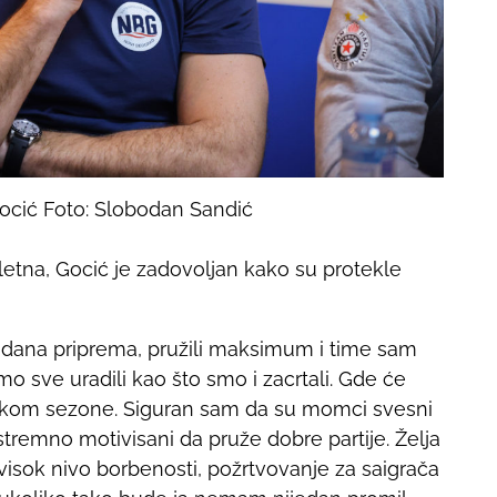
ocić Foto: Slobodan Sandić
pletna, Gocić je zadovoljan kako su protekle
g dana priprema, pružili maksimum i time sam
mo sve uradili kao što smo i zacrtali. Gde će
okom sezone. Siguran sam da su momci svesni
kstremno motivisani da pruže dobre partije. Želja
visok nivo borbenosti, požrtvovanje za saigrača