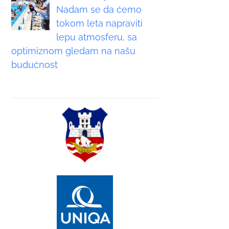
Nadam se da ćemo
tokom leta napraviti
lepu atmosferu, sa
optimiznom gledam na našu
budućnost