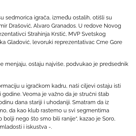
u sedmorica igrača, između ostalih, otišli su
adomir Drašović, Alvaro Granados. U redove Novog
rezentativci Strahinja Krstić, MVP Svetskog
ka Gladović, levoruki reprezentativac Crne Gore
ne menjaju, ostaju najviše, podvukao je predsednik
rmaciju u igračkom kadru, naši ciljevi ostaju isti
ri godine. Veoma je važno da je stručni štab
godinu dana stariji i uhodaniji. Smatram da iz
mo, da kao klub rastemo u svi segmentima
bolji nego što smo bili ranije“, kazao je Soro,
mladosti i iskustva -.