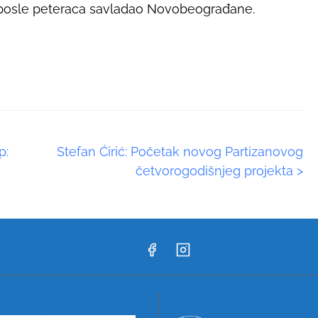
k posle peteraca savladao Novobeograđane.
p:
Stefan Ćirić: Početak novog Partizanovog
četvorogodišnjeg projekta
>