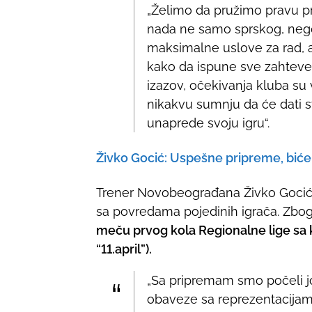
„Želimo da pružimo pravu p
nada ne samo sprskog, nego
maksimalne uslove za rad, a 
kako da ispune sve zahteve
izazov, očekivanja kluba su 
nikakvu sumnju da će dati 
unaprede svoju igru“.
Živko Gocić: Uspešne pripreme, bić
Trener Novobeograđana Živko Gocić
sa povredama pojedinih igrača. Zbo
meču prvog kola Regionalne lige sa 
“11.april”).
„Sa pripremam smo počeli još
obaveze sa reprezentacijam