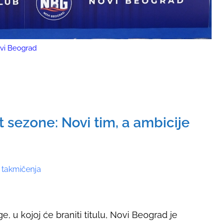
vi Beograd
 sezone: Novi tim, a ambicije
 takmičenja
e, u kojoj će braniti titulu, Novi Beograd je