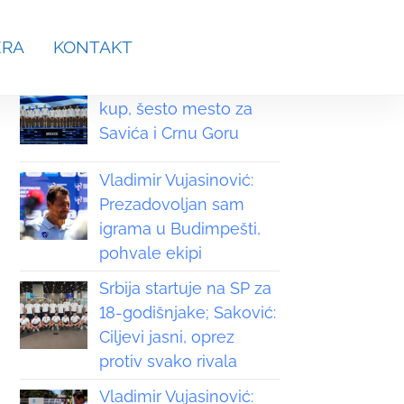
aches.srb@gmail.com
ERA
KONTAKT
Grčka osvojila Svetski
kup, šesto mesto za
Savića i Crnu Goru
Vladimir Vujasinović:
Prezadovoljan sam
igrama u Budimpešti,
pohvale ekipi
Srbija startuje na SP za
18-godišnjake; Saković:
Ciljevi jasni, oprez
protiv svako rivala
Vladimir Vujasinović: