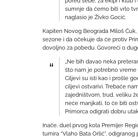
pored sebe, za ekipi i klub
sumnje da ćemo biti vrlo tvr
naglasio je Živko Gocić.
Kapiten Novog Beograda Miloš Ćuk, 
sezone i da očekuje da će protiv Primo
dovoljno za pobedu. Govoreći o dugo
„Ne bih davao neka pretera
što nam je potrebno vreme 
Ciljevi su isti kao i prošle go
ciljevi ostvarivi. Trebaće na
zajedništvom, trud, veliku ž
neće manjkati, to će biti o
Primorca odigrati dobru uta
Inače, duel prvog kola Premijer Regi
turnira “Vlaho Bata Orlić”, odigranog p