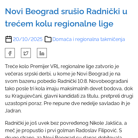
Novi Beograd srušio Radnički u
trećem kolu regionalne lige
20/10/2025
Domaća i regionalna takmičenja
S
h
a
Treće kolo Premijer VRL regionalne lige zatvorio je
r
večeras srpski derbi, u kome je Novi Beograd je na
e
svom bazenu pobedio Radnički 10:8. Novobeograđani
t
tako posle tri kola imaju maksimalnih devet bodova, dok
h
su Kragujevčani, glavni kandidati za titulu, pretpreli drugi
i
uzastopni poraz. Pre nepune dve nedelje savladao ih je
s
Jadran.
p
Radnički je još uvek bez povređenog Nikole Jakšića, a
o
meč je propustio i prvi golman Radoslav Filipović. S
s
druge strane, za Novi Beograd su danas debitovala