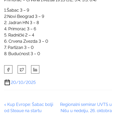
1.Šabac 3 – 9
2.Novi Beograd 3 – 9
2. Jadran HN 3 – 8
4. Primorac 3 – 6
5. Radnički 2 – 4
6. Crvena Zvezda 3 – 0
7. Partizan 3 – 0
8. Budućnost 3 – 0
S
h
a
20/10/2025
r
e
t
P
<
Kup Evrope: Šabac bolji
Regionalni seminar UVTS u
h
od Steaue na startu
Nišu u nedelju, 26. oktobra
i