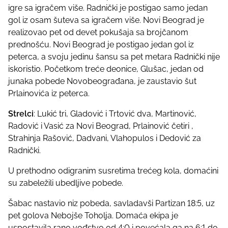
igre sa igračem više. Radnički je postigao samo jedan
gol iz osam šuteva sa igračem više. Novi Beograd je
realizovao pet od devet pokušaja sa brojčanom
prednošću. Novi Beograd je postigao jedan gol iz
peterca, a svoju jedinu šansu sa pet metara Radnički nije
iskoristio. Početkom treće deonice, Glušac, jedan od
junaka pobede Novobeograđana, je zaustavio šut
Prlainovića iz peterca.
Strelci
: Lukić tri, Gladović i Trtović dva, Martinović,
Radović i Vasić za Novi Beograd, Prlainović četiri ,
Strahinja Rašović, Dadvani, Vlahopulos i Dedović za
Radnički.
U prethodno odigranim susretima trećeg kola, domaćini
su zabeležili ubedljive pobede.
Šabac nastavio niz pobeda, savladavši Partizan 18:5, uz
pet golova Nebojše Toholja. Domaća ekipa je
uspostavila rano vođstvo od 4:0 i povećala ga na 6:1 do