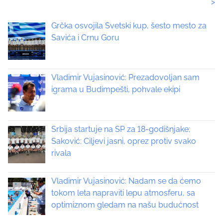
o
>
s
p
s
Grčka osvojila Svetski kup, šesto mesto za
o
t
Savića i Crnu Goru
s
t
s
o
n
Vladimir Vujasinović: Prezadovoljan sam
n
:
igrama u Budimpešti, pohvale ekipi
a
v
Srbija startuje na SP za 18-godišnjake;
i
Saković: Ciljevi jasni, oprez protiv svako
rivala
g
a
Vladimir Vujasinović: Nadam se da ćemo
tokom leta napraviti lepu atmosferu, sa
t
optimiznom gledam na našu budućnost
i