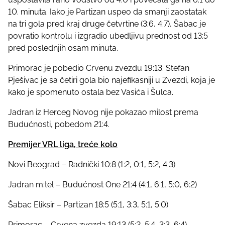
10. minuta. Iako je Partizan uspeo da smanji zaostatak
na tri gola pred kraj druge četvrtine (3:6, 4:7), Šabac je
povratio kontrolu i izgradio ubedljivu prednost od 13:5
pred poslednjih osam minuta.
Primorac je pobedio Crvenu zvezdu 19:13. Stefan
Pješivac je sa četiri gola bio najefikasniji u Zvezdi, koja je
kako je spomenuto ostala bez Vasića i Šulca.
Jadran iz Herceg Novog nije pokazao milost prema
Budućnosti, pobedom 21:4.
Premijer VRL liga, treće kolo
Novi Beograd – Radnički 10:8 (1:2, 0:1, 5:2, 4:3)
Jadran m:tel – Budućnost One 21:4 (4:1, 6:1, 5:0, 6:2)
Šabac Eliksir – Partizan 18:5 (5:1, 3:3, 5:1, 5:0)
Primorac – Crvena zvezda 19:13 (5:2, 5:4, 3:3, 6:4)