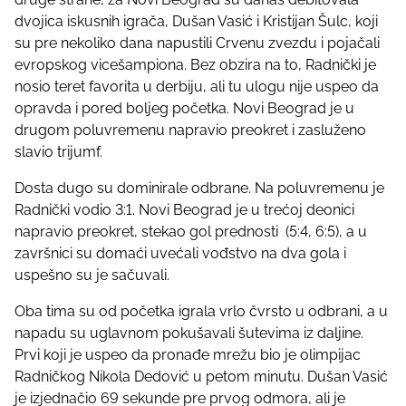
t
dvojica iskusnih igrača, Dušan Vasić i Kristijan Šulc, koji
o
su pre nekoliko dana napustili Crvenu zvezdu i pojačali
n
evropskog vicešampiona. Bez obzira na to, Radnički je
:
nosio teret favorita u derbiju, ali tu ulogu nije uspeo da
opravda i pored boljeg početka. Novi Beograd je u
drugom poluvremenu napravio preokret i zasluženo
slavio trijumf.
Dosta dugo su dominirale odbrane. Na poluvremenu je
Radnički vodio 3:1. Novi Beograd je u trećoj deonici
napravio preokret, stekao gol prednosti (5:4, 6:5), a u
završnici su domaći uvećali vođstvo na dva gola i
uspešno su je sačuvali.
Oba tima su od početka igrala vrlo čvrsto u odbrani, a u
napadu su uglavnom pokušavali šutevima iz daljine.
Prvi koji je uspeo da pronađe mrežu bio je olimpijac
Radničkog Nikola Dedović u petom minutu. Dušan Vasić
je izjednačio 69 sekunde pre prvog odmora, ali je