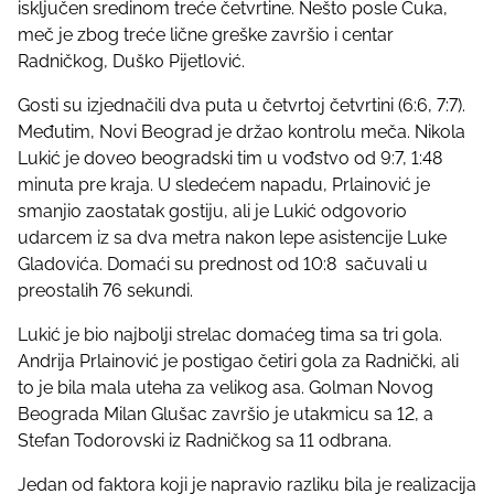
isključen sredinom treće četvrtine. Nešto posle Ćuka,
meč je zbog treće lične greške završio i centar
Radničkog, Duško Pijetlović.
Gosti su izjednačili dva puta u četvrtoj četvrtini (6:6, 7:7).
Međutim, Novi Beograd je držao kontrolu meča. Nikola
Lukić je doveo beogradski tim u vođstvo od 9:7, 1:48
minuta pre kraja. U sledećem napadu, Prlainović je
smanjio zaostatak gostiju, ali je Lukić odgovorio
udarcem iz sa dva metra nakon lepe asistencije Luke
Gladovića. Domaći su prednost od 10:8 sačuvali u
preostalih 76 sekundi.
Lukić je bio najbolji strelac domaćeg tima sa tri gola.
Andrija Prlainović je postigao četiri gola za Radnički, ali
to je bila mala uteha za velikog asa. Golman Novog
Beograda Milan Glušac završio je utakmicu sa 12, a
Stefan Todorovski iz Radničkog sa 11 odbrana.
Jedan od faktora koji je napravio razliku bila je realizacija