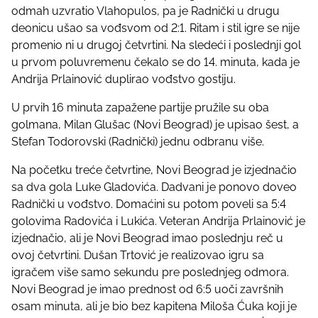
odmah uzvratio Vlahopulos, pa je Radnički u drugu
deonicu ušao sa vođsvom od 2:1. Ritam i stil igre se nije
promenio ni u drugoj četvrtini. Na sledeći i poslednji gol
u prvom poluvremenu čekalo se do 14. minuta, kada je
Andrija Prlainović duplirao vođstvo gostiju.
U prvih 16 minuta zapažene partije pružile su oba
golmana, Milan Glušac (Novi Beograd) je upisao šest, a
Stefan Todorovski (Radnički) jednu odbranu više.
Na početku treće četvrtine, Novi Beograd je izjednačio
sa dva gola Luke Gladovića. Dadvani je ponovo doveo
Radnički u vođstvo. Domaćini su potom poveli sa 5:4
golovima Radovića i Lukića. Veteran Andrija Prlainović je
izjednačio, ali je Novi Beograd imao poslednju reč u
ovoj četvrtini. Dušan Trtović je realizovao igru sa
igračem više samo sekundu pre poslednjeg odmora.
Novi Beograd je imao prednost od 6:5 uoči završnih
osam minuta, ali je bio bez kapitena Miloša Ćuka koji je