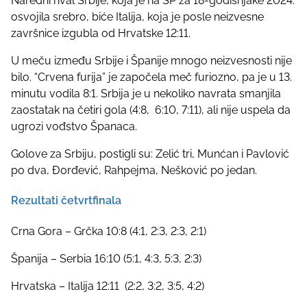
Naredni rival Srbije, koja je na SP za 18-godišnjake 2024.
p
osvojila srebro, biće Italija, koja je posle neizvesne
o
završnice izgubla od Hrvatske 12:11.
s
t
U meču između Srbije i Španije mnogo neizvesnosti nije
o
bilo. “Crvena furija” je započela meč furiozno, pa je u 13.
n
minutu vodila 8:1. Srbija je u nekoliko navrata smanjila
:
zaostatak na četiri gola (4:8, 6:10, 7:11), ali nije uspela da
ugrozi vođstvo Španaca.
Golove za Srbiju, postigli su: Zelić tri, Munćan i Pavlović
po dva, Đorđević, Rahpejma, Nešković po jedan.
Rezultati četvrtfinala
Crna Gora – Grčka 10:8 (4:1, 2:3, 2:3, 2:1)
Španija – Serbia 16:10 (5:1, 4:3, 5:3, 2:3)
Hrvatska – Italija 12:11 (2:2, 3:2, 3:5, 4:2)