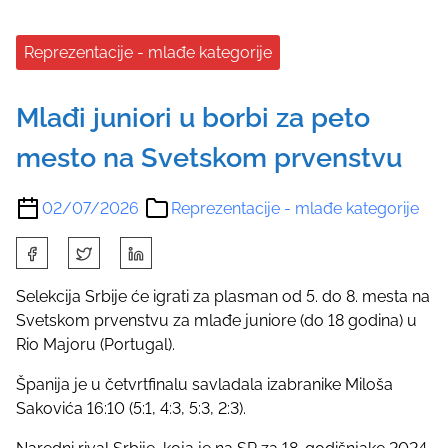
Reprezentacije - mlađe kategorije
Mlađi juniori u borbi za peto
mesto na Svetskom prvenstvu
02/07/2026
Reprezentacije - mlađe kategorije
S
h
a
Selekcija Srbije će igrati za plasman od 5. do 8. mesta na
r
Svetskom prvenstvu za mlađe juniore (do 18 godina) u
e
Rio Majoru (Portugal).
t
Španija je u četvrtfinalu savladala izabranike Miloša
h
Sakovića 16:10 (5:1, 4:3, 5:3, 2:3).
i
s