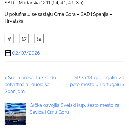
SAD – Mađarska 12:11 (1:4, 4:1, 4:1, 3:5)
U polufinalu se sastaju Crna Gora – SAD i Španija –
Hrvatska.
S
h
a
02/07/2026
r
e
t
P
<
Srbija preko Turske do
SP za 18-godišnjake: Za
h
četvrtfinala i duela sa
peto mesto u Portugalu
>
i
o
Španijom
s
p
s
Grčka osvojila Svetski kup, šesto mesto za
o
t
Savića i Crnu Goru
s
t
s
o