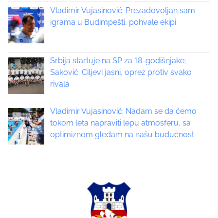
n
Vladimir Vujasinović: Prezadovoljan sam
n
:
igrama u Budimpešti, pohvale ekipi
a
v
Srbija startuje na SP za 18-godišnjake;
i
Saković: Ciljevi jasni, oprez protiv svako
rivala
g
a
Vladimir Vujasinović: Nadam se da ćemo
tokom leta napraviti lepu atmosferu, sa
t
optimiznom gledam na našu budućnost
i
o
n