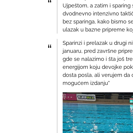
Ujpeštom, a zatim i sparing
dvodnevno intenzivno takt
bez sparinga, kako bismo se 
ulazak u bazne pripreme ko
Sparinzi i prelazak u drugi 
januaru, pred završne pripr
gde se nalazimo i šta još t
energijom koju devojke pok
dosta posla, ali verujem da 
mogućem izdanju”