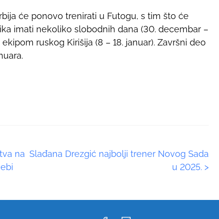
ija će ponovo trenirati u Futogu, s tim što će
ka imati nekoliko slobodnih dana (30. decembar –
a ekipom ruskog Kirišija (8 – 18. januar). Završni deo
nuara.
tva na
Slađana Drezgić najbolji trener Novog Sada
sebi
u 2025.
>