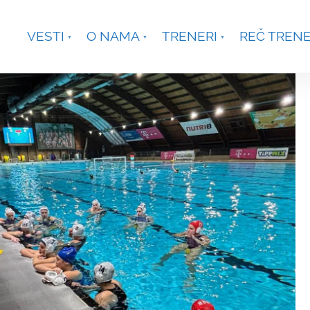
je, Smetanina 2, Beograd
+381 63 301431
waterpoloco
VESTI
O NAMA
TRENERI
REČ TREN