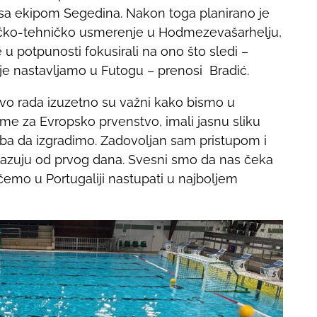
 sa ekipom Segedina. Nakon toga planirano je
ičko-tehničko usmerenje u Hodmezevašarhelju,
u potpunosti fokusirali na ono što sledi –
je nastavljamo u Futogu – prenosi Bradić.
nivo rada izuzetno su važni kako bismo u
eme za Evropsko prvenstvo, imali jasnu sliku
reba da izgradimo. Zadovoljan sam pristupom i
azuju od prvog dana. Svesni smo da nas čeka
ćemo u Portugaliji nastupati u najboljem