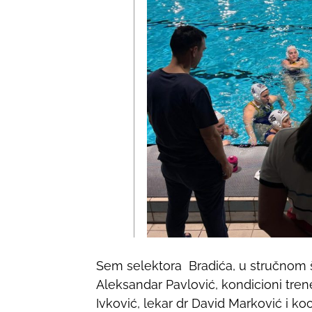
Sem selektora Bradića, u stručnom š
Aleksandar Pavlović, kondicioni trene
Ivković, lekar dr David Marković i ko