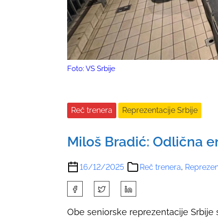
Foto: VS Srbije
Reč trenera
Reprezentacije Srbije
Miloš Bradić: Odlična 
16/12/2025
Reč trenera
,
Reprezent
S
h
Obe seniorske reprezentacije Srbije
a