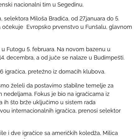
ženski nacionalni tim u Segedinu.
, selektora Miloša Bradića, od 27.januara do 5.
ara očekuje Evropsko prvenstvo u Funšalu, glavnom
 u Futogu 5. februara. Na novom bazenu u
4. decembra, a od juče se nalaze u Budimpešti.
 igračica, pretežno iz domaćih klubova.
o želeli da postavimo stabilne temelje za
 nedeljama. Fokus je bio na igračicama iz
a ih što brže uključimo u sistem rada
ivou internacionalnih igračica, prenosi selektor
le i dve igračice sa američkih koledža, Milica