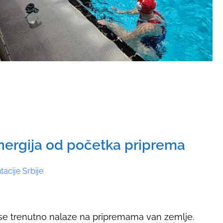
energija od početka priprema
acije Srbije
 se trenutno nalaze na pripremama van zemlje.