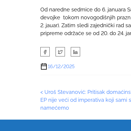
Od naredne sedmice do 6. januara Srb
devojke tokom novogodišnjih prazni
2. jauar). Zatim sledi zajednički rad s
pripreme održaće se od 20. do 24. ja
S
h
a
16/12/2025
r
e
t
P
<
Uroš Stevanović: Pritisak domaćins
h
i
EP nije veći od imperativa koji sami 
o
s
namećemo
p
s
o
s
t