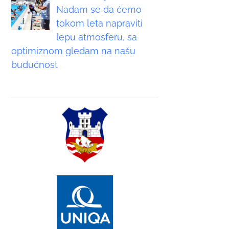
Nadam se da ćemo
tokom leta napraviti
lepu atmosferu, sa
optimiznom gledam na našu
budućnost