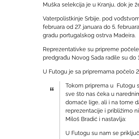
Muška selekcija je u Kranju, dok je 
r
e
Vaterpolistkinje Srbije, pod vođstvom
t
februara od 27. januara do 5. febru
h
gradu portugalskog ostrva Madeira.
i
s
Reprezentativke su pripreme počele
p
predgrađu Novog Sada radile su do 1
o
U Futogu je sa pripremama počelo 26
s
t
Tokom priprema u Futogu sm
o
sve što nas čeka u narednim
n
domaće lige, ali i na tome d
:
reprezentacije i približimo n
Miloš Bradić i nastavlja:
U Futogu su nam se priključi