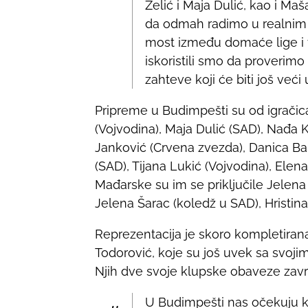
Zelić i Maja Dulić, kao i Ma
da odmah radimo u realnim 
most između domaće lige i 
iskoristili smo da proverimo
zahteve koji će biti još već
Pripreme u Budimpešti su od igračica
(Vojvodina), Maja Dulić (SAD), Nađa Ku
Janković (Crvena zvezda), Danica Balać
(SAD), Tijana Lukić (Vojvodina), Ele
Mađarske su im se priključile Jelena 
Jelena Šarac (koledž u SAD), Hristina I
Reprezentacija je skoro kompletira
Todorović, koje su još uvek sa svoj
Njih dve svoje klupske obaveze zavr
U Budimpešti nas očekuju kv