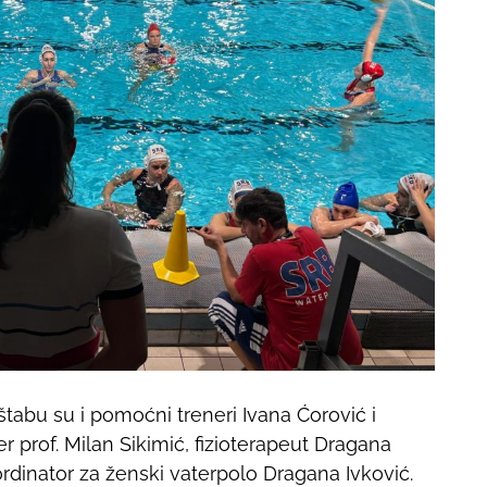
tabu su i pomoćni treneri Ivana Ćorović i
r prof. Milan Sikimić, fizioterapeut Dragana
ordinator za ženski vaterpolo Dragana Ivković.