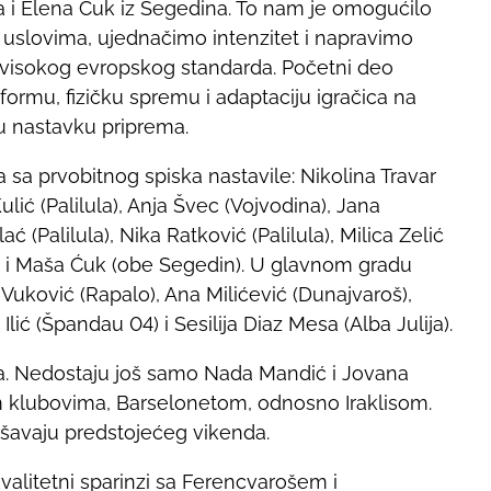
ša i Elena Ćuk iz Segedina. To nam je omogućilo
uslovima, ujednačimo intenzitet i napravimo
visokog evropskog standarda. Početni deo
 formu, fizičku spremu i adaptaciju igračica na
i u nastavku priprema.
 sa prvobitnog spiska nastavile: Nikolina Travar
lić (Palilula), Anja Švec (Vojvodina), Jana
 (Palilula), Nika Ratković (Palilula), Milica Zelić
na i Maša Ćuk (obe Segedin). U glavnom gradu
Vuković (Rapalo), Ana Milićević (Dunajvaroš),
lić (Špandau 04) i Sesilija Diaz Mesa (Alba Julija).
na. Nedostaju još samo Nada Mandić i Jovana
im klubovima, Barselonetom, odnosno Iraklisom.
šavaju predstojećeg vikenda.
alitetni sparinzi sa Ferencvarošem i