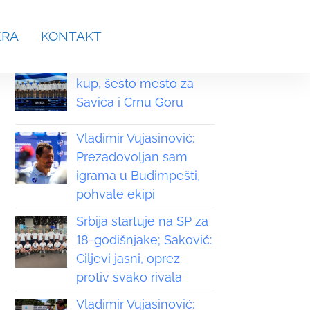
aches.srb@gmail.com
ERA
KONTAKT
Grčka osvojila Svetski
kup, šesto mesto za
Savića i Crnu Goru
Vladimir Vujasinović:
Prezadovoljan sam
igrama u Budimpešti,
pohvale ekipi
Srbija startuje na SP za
18-godišnjake; Saković:
Ciljevi jasni, oprez
protiv svako rivala
Vladimir Vujasinović: