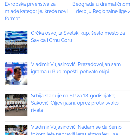
Evropska prvenstva za
Beograda u dramatičnom
i
o
mlađe kategorije, kreće novi
derbiju Regionalne lige
>
s
format
p
s
o
t
Grčka osvojila Svetski kup, šesto mesto za
s
Savića i Crnu Goru
t
s
o
n
n
:
Vladimir Vujasinović: Prezadovoljan sam
a
igrama u Budimpešti, pohvale ekipi
v
i
Srbija startuje na SP za 18-godišnjake;
Saković: Ciljevi jasni, oprez protiv svako
g
rivala
a
Vladimir Vujasinović: Nadam se da ćemo
t
tokom leta napraviti lepu atmosferu, sa