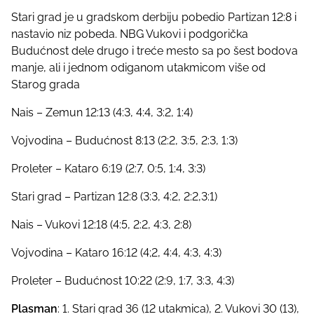
Stari grad je u gradskom derbiju pobedio Partizan 12:8 i
nastavio niz pobeda. NBG Vukovi i podgorička
Budućnost dele drugo i treće mesto sa po šest bodova
manje, ali i jednom odiganom utakmicom više od
Starog grada
Nais – Zemun 12:13 (4:3, 4:4, 3:2, 1:4)
Vojvodina – Budućnost 8:13 (2:2, 3:5, 2:3, 1:3)
Proleter – Kataro 6:19 (2:7, 0:5, 1:4, 3:3)
Stari grad – Partizan 12:8 (3:3, 4:2, 2:2,3:1)
Nais – Vukovi 12:18 (4:5, 2:2, 4:3, 2:8)
Vojvodina – Kataro 16:12 (4;2, 4:4, 4:3, 4:3)
Proleter – Budućnost 10:22 (2:9, 1:7, 3:3, 4:3)
Plasman
: 1. Stari grad 36 (12 utakmica), 2. Vukovi 30 (13),