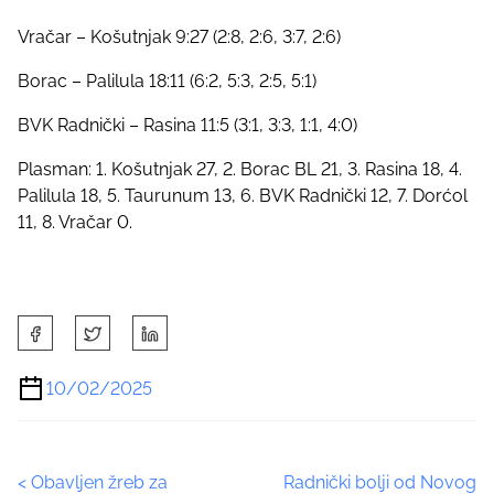
Vračar – Košutnjak 9:27 (2:8, 2:6, 3:7, 2:6)
Borac – Palilula 18:11 (6:2, 5:3, 2:5, 5:1)
BVK Radnički – Rasina 11:5 (3:1, 3:3, 1:1, 4:0)
Plasman: 1. Košutnjak 27, 2. Borac BL 21, 3. Rasina 18, 4.
Palilula 18, 5. Taurunum 13, 6. BVK Radnički 12, 7. Dorćol
11, 8. Vračar 0.
S
h
a
10/02/2025
r
e
t
P
<
Obavljen žreb za
Radnički bolji od Novog
h