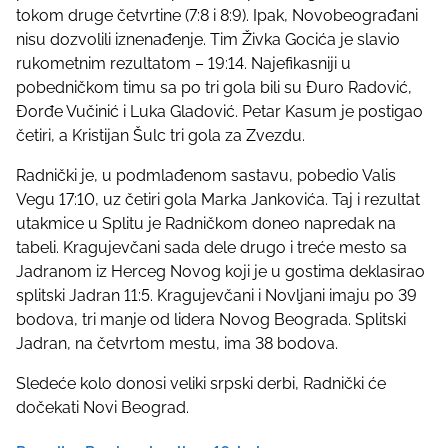
tokom druge četvrtine (7:8 i 8:9). Ipak, Novobeograđani
s
nisu dozvolili iznenađenje. Tim Živka Gocića je slavio
t
rukometnim rezultatom – 19:14. Najefikasniji u
o
pobedničkom timu sa po tri gola bili su Đuro Radović,
n
Đorđe Vučinić i Luka Gladović. Petar Kasum je postigao
:
četiri, a Kristijan Šulc tri gola za Zvezdu.
Radnički je, u podmlađenom sastavu, pobedio Valis
Vegu 17:10, uz četiri gola Marka Jankovića. Taj i rezultat
utakmice u Splitu je Radničkom doneo napredak na
tabeli. Kragujevčani sada dele drugo i treće mesto sa
Jadranom iz Herceg Novog koji je u gostima deklasirao
splitski Jadran 11:5. Kragujevčani i Novljani imaju po 39
bodova, tri manje od lidera Novog Beograda. Splitski
Jadran, na četvrtom mestu, ima 38 bodova.
Sledeće kolo donosi veliki srpski derbi, Radnički će
dočekati Novi Beograd.