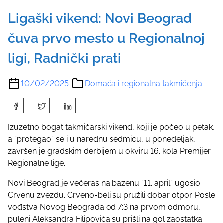
Ligaški vikend: Novi Beograd
čuva prvo mesto u Regionalnoj
ligi, Radnički prati
10/02/2025
Domaća i regionalna takmičenja
S
h
a
Izuzetno bogat takmičarski vikend, koji je počeo u petak,
r
a “protegao” se i u narednu sedmicu, u ponedeljak,
e
završen je gradskim derbijem u okviru 16. kola Premijer
t
Regionalne lige.
h
Novi Beograd je večeras na bazenu “11. april” ugosio
i
Crvenu zvezdu. Crveno-beli su pružili dobar otpor. Posle
s
vođstva Novog Beograda od 7:3 na prvom odmoru,
p
puleni Aleksandra Filipovića su prišli na gol zaostatka
o