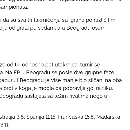
 šampionata.
 da su sva tri takmičenja su igrana po različitim
Srbija odigrala po sedam, a u Beogradu osam
ze od tri, odnosno pet utakmica, turnir se
a. Na EP u Beogradu se posle dve grupne faze
ingapuru i Beogradu je više manje bio sličan, na oba
la protiv koga je mogla da popravlja gol razliku.
 Beogradu sastajala sa težim rivalima nego u
stralija 3:8, Španija 11:15, Francuska 15:8, Mađarska
3:11.