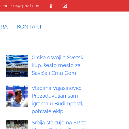
aches.srb@gmail.com
ERA
KONTAKT
Grčka osvojila Svetski
kup, šesto mesto za
Savića i Crnu Goru
Vladimir Vujasinović:
Prezadovoljan sam
igrama u Budimpešti,
pohvale ekipi
Srbija startuje na SP za