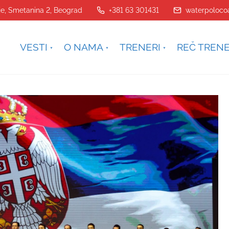
je, Smetanina 2, Beograd
+381 63 301431
waterpoloco
VESTI
O NAMA
TRENERI
REČ TREN