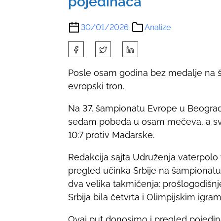
pojedinaca
30/01/2026
Analize
S
h
Posle osam godina bez medalje na š
a
evropski tron.
r
e
Na 37. šampionatu Evrope u Beogradsk
t
sedam pobeda u osam mečeva, a sve
h
10:7 protiv Mađarske.
i
s
Redakcija sajta Udruženja vaterpolo tr
p
pregled učinka Srbije na šampionatu
o
dva velika takmičenja: prošlogodiš
s
Srbija bila četvrta i Olimpijskim igra
t
Ovaj put donosimo i pregled pojedin
o