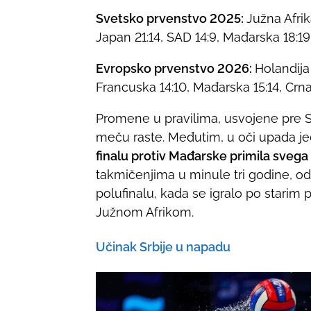
Svetsko prvenstvo 2025:
Južna Afrika
Japan 21:14, SAD 14:9, Mađarska 18:19,
Evropsko prvenstvo 2026:
Holandija 
Francuska 14:10, Mađarska 15:14, Crna 
Promene u pravilima, usvojene pre S
meču raste. Međutim, u oči upada j
finalu protiv Mađarske primila sveg
takmičenjima u minule tri godine, od
polufinalu, kada se igralo po starim
Južnom Afrikom.
Učinak Srbije u napadu