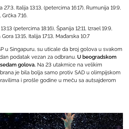
 27:3, Italija 13:13, (petercima 16:17), Rumunija 19:9,
 Grčka 7:16.
13:13 (petercima 18:16), Španija 12:11, Izrael 19:9,
Gora 13:15, Italija 17:13, Mađarska 10:7
P u Singapuru, su uticale da broj golova u svakom
edan podatak vezan za odbranu.
U beogradskom
a sedam golova.
Na 23 utakmice na velikim
brana je bila bolja samo protiv SAD u olimpijskom
 pravilima i prošle godine u meču sa autsajderom