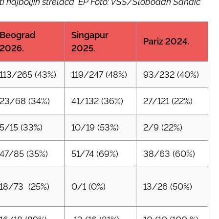
isti najboljih strelaca EP Foto: VSS/Slobodan Sandić
Beograd
Singapur
Pariz 2024.
2026.
2025.
113/265 (43%)
119/247 (48%)
93/232 (40%)
23/68 (34%)
41/132 (36%)
27/121 (22%)
5/15 (33%)
10/19 (53%)
2/9 (22%)
47/85 (35%)
51/74 (69%)
38/63 (60%)
18/73 (25%)
0/1 (0%)
13/26 (50%)