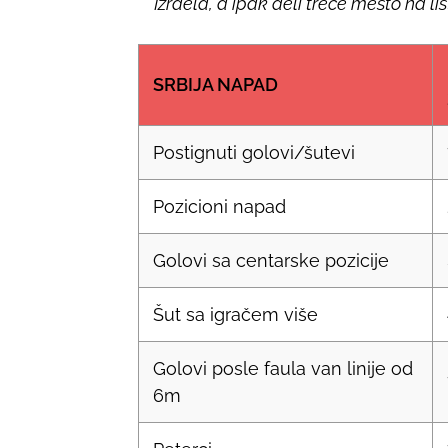
Izraela, a ipak deli treće mesto na l
SRBIJA NAPAD
Postignuti golovi/šutevi
Pozicioni napad
Golovi sa centarske pozicije
Šut sa igračem više
Golovi posle faula van linije od
6m