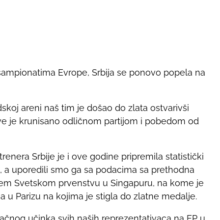
ampionatima Evrope, Srbija se ponovo popela na
oj areni naš tim je došao do zlata ostvarivši
 je krunisano odličnom partijom i pobedom od
enera Srbije je i ove godine pripremila statistički
, a uporedili smo ga sa podacima sa prethodna
njem Svetskom prvenstvu u Singapuru, na kome je
ma u Parizu na kojima je stigla do zlatne medalje.
ačnog učinka svih naših reprezentativaca na EP u