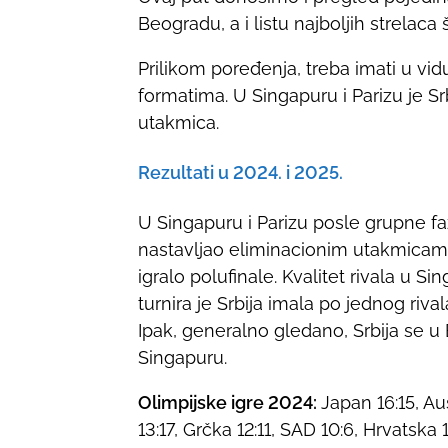
Beogradu, a i listu najboljih strelaca
n
:
Prilikom poređenja, treba imati u vidu
formatima. U Singapuru i Parizu je 
utakmica.
Rezultati u 2024. i 2025.
U Singapuru i Parizu posle grupne fa
nastavljao eliminacionim utakmicam
igralo polufinale. Kvalitet rivala u S
turnira je Srbija imala po jednog riva
Ipak, generalno gledano, Srbija se u
Singapuru.
Olimpijske igre 2024:
Japan 16:15, Au
13:17, Grčka 12:11, SAD 10:6, Hrvatska 1