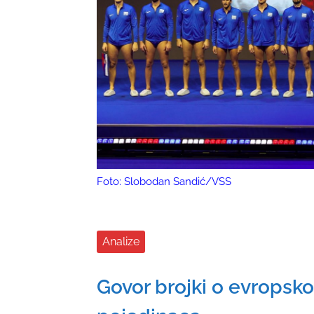
Foto: Slobodan Sandić/VSS
Analize
Govor brojki o evropsko