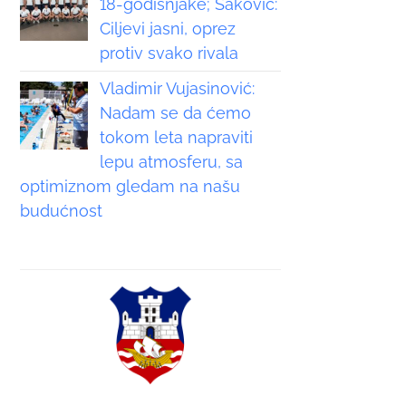
18-godišnjake; Saković:
Ciljevi jasni, oprez
protiv svako rivala
Vladimir Vujasinović:
Nadam se da ćemo
tokom leta napraviti
lepu atmosferu, sa
optimiznom gledam na našu
budućnost