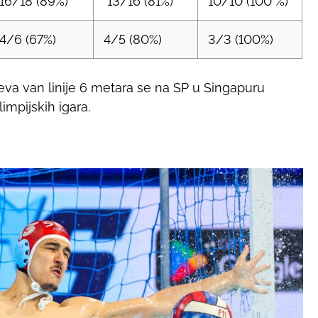
16/18 (89%)
13/16 (81%)
10/10 (100 %)
4/6 (67%)
4/5 (80%)
3/3 (100%)
eva van linije 6 metara se na SP u Singapuru
impijskih igara.