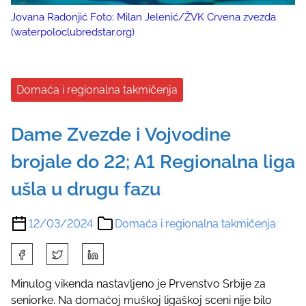
Jovana Radonjić Foto: Milan Jelenić/ŽVK Crvena zvezda
(waterpoloclubredstar.org)
Domaća i regionalna takmičenja
Dame Zvezde i Vojvodine
brojale do 22; A1 Regionalna liga
ušla u drugu fazu
12/03/2024
Domaća i regionalna takmičenja
S
h
a
Minulog vikenda nastavljeno je Prvenstvo Srbije za
r
seniorke. Na domaćoj muškoj ligaškoj sceni nije bilo