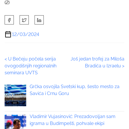
(2)
S
h
a
12/03/2024
r
e
t
P
<
U Bečeju počela serija
Još jedan trofej za Miloša
h
ovogodišnjih regionalnih
Bradića u Izraelu
>
i
o
seminara UVTS
s
p
s
Grčka osvojila Svetski kup, šesto mesto za
o
t
Savića i Crnu Goru
s
t
s
o
n
Vladimir Vujasinović: Prezadovoljan sam
n
:
igrama u Budimpešti, pohvale ekipi