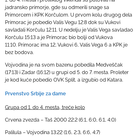
jadransko primorje, gde su odmerili snage sa
Primorcem i KPK Korčulom. U prvom kolu drugog dela
Primorac je pobedio Valis Vegu 12:8 dok su Vukovi
savladali Korčulu 12:11. U nedelju je Valis Vega savladao
Korčulu 15:13 a je Primorac bio bolji od Vukova
11:10. Primorac ima 12, Vukovi 6, Valis Vega 6 a KPK je
bez bodova.
Vojvodina je na svom bazenu pobedila Medveščak
(17:13) i Zadar (16:12) u grupi od 5. do 7. mesta. Proleter
je kod kuće pobedio OVK Split, a izgubio od Katara.
Prvenstvo Srbije za dame
Grupa od 1. do 4. mesta, treće kolo
Crvena zvezda – Taš 2000 22:2 (6:1, 6:0, 6:1, 4:0)
Palilula – Vojvodina 13:22 (1:6, 2:3, 6:6, 4:7)