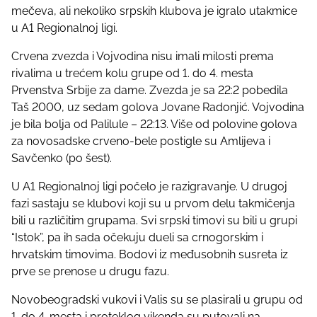
e
mečeva, ali nekoliko srpskih klubova je igralo utakmice
t
u A1 Regionalnoj ligi.
h
Crvena zvezda i Vojvodina nisu imali milosti prema
i
rivalima u trećem kolu grupe od 1. do 4. mesta
s
Prvenstva Srbije za dame. Zvezda je sa 22:2 pobedila
p
Taš 2000, uz sedam golova Jovane Radonjić. Vojvodina
o
je bila bolja od Palilule – 22:13. Više od polovine golova
s
za novosadske crveno-bele postigle su Amlijeva i
t
Savčenko (po šest).
o
n
U A1 Regionalnoj ligi počelo je razigravanje. U drugoj
:
fazi sastaju se klubovi koji su u prvom delu takmičenja
bili u različitim grupama. Svi srpski timovi su bili u grupi
“Istok”, pa ih sada očekuju dueli sa crnogorskim i
hrvatskim timovima. Bodovi iz međusobnih susreta iz
prve se prenose u drugu fazu.
Novobeogradski vukovi i Valis su se plasirali u grupu od
1. do 4. mesta i proteklog vikenda su putovali na