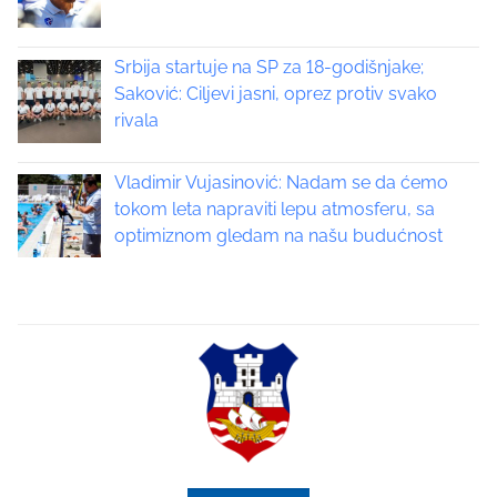
a
v
Srbija startuje na SP za 18-godišnjake;
i
Saković: Ciljevi jasni, oprez protiv svako
rivala
g
a
Vladimir Vujasinović: Nadam se da ćemo
tokom leta napraviti lepu atmosferu, sa
t
optimiznom gledam na našu budućnost
i
o
n