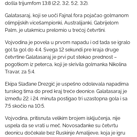
došla trijumfom 13:8 (2:2, 3:2, 5:2, 3:2).
o
s
Galatasaraj, koji se uoči Fajnal fora pojačao golmanom
t
olimpijskih vicešampionki, Australijanki, Gabrijelom
o
Palm, je utakmicu prelomio u trećoj četvrtini.
n
:
Vojvodina je povela u prvom napadu i od tada se igralo
gol ta gol do 4:4. Svega 12 sekundi pre kraja druge
četvrtine Galatasaraj je prvi put stekao prednost –
pogotkom iz peterca, koji je skrivila golmanka Nikolina
Travar, za 5:4.
Ekipa Slađane Drezgić je uspešno odolevala napadima
turskog tima do pred kraj treće deonice. Galatasaraj je
između 22. i 24. minuta postigao tri uzastopna gola i sa
7:5 skočio na 10:5.
Vojvodina, pritisnuta velikim brojem isključenja, nije
uspela da se vrati u meč. Novosađanke su četvrtu
deonicu dočekale bez Ruskinje Amalijeve, koja je igru