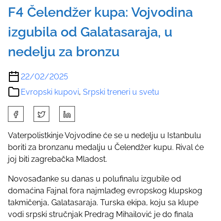
F4 Čelendžer kupa: Vojvodina
izgubila od Galatasaraja, u
nedelju za bronzu
22/02/2025
Evropski kupovi
,
Srpski treneri u svetu
S
h
a
Vaterpolistkinje Vojvodine će se u nedelju u Istanbulu
r
boriti za bronzanu medalju u Čelendžer kupu. Rival će
e
joj biti zagrebačka Mladost.
t
Novosađanke su danas u polufinalu izgubile od
h
domaćina Fajnal fora najmlađeg evropskog klupskog
i
takmičenja, Galatasaraja. Turska ekipa, koju sa klupe
s
vodi srpski stručnjak Predrag Mihailović je do finala
p