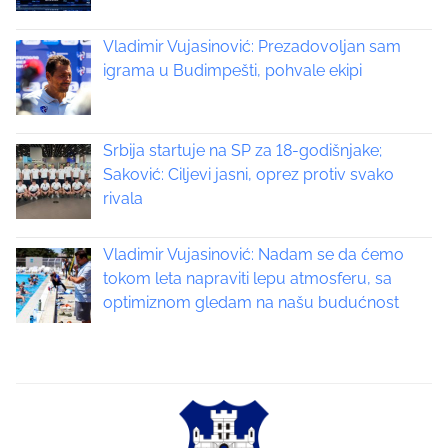
s
o
n
Vladimir Vujasinović: Prezadovoljan sam
n
:
igrama u Budimpešti, pohvale ekipi
a
v
Srbija startuje na SP za 18-godišnjake;
i
Saković: Ciljevi jasni, oprez protiv svako
rivala
g
a
Vladimir Vujasinović: Nadam se da ćemo
tokom leta napraviti lepu atmosferu, sa
t
optimiznom gledam na našu budućnost
i
o
n