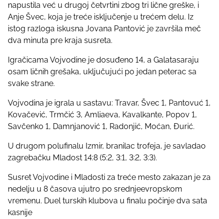
napustila već u drugoj četvrtini zbog tri lične greške, i
Anje Švec, koja je treće isključenje u trećem delu. Iz
istog razloga iskusna Jovana Pantović je završila meč
dva minuta pre kraja susreta.
Igračicama Vojvodine je dosuđeno 14, a Galatasaraju
osam ličnih grešaka, uključujući po jedan peterac sa
svake strane.
Vojvodina je igrala u sastavu: Travar, Švec 1, Pantovuć 1,
Kovačević, Trmčić 3, Amliaeva, Kavalkante, Popov 1,
Savčenko 1, Damnjanović 1, Radonjić, Moćan, Đurić.
U drugom polufinalu Izmir, branilac trofeja, je savladao
zagrebačku Mladost 14:8 (5:2, 3:1, 3:2, 3:3).
Susret Vojvodine i Mladosti za treće mesto zakazan je za
nedelju u 8 časova ujutro po srednjeevropskom
vremenu. Duel turskih klubova u finalu počinje dva sata
kasnije