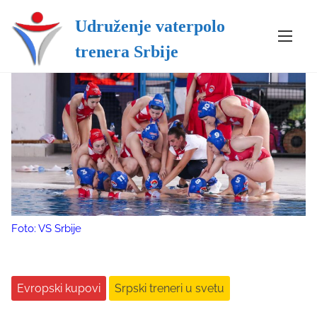
Udruženje vaterpolo
S
trenera Srbije
k
i
p
t
o
c
o
n
t
e
n
Foto: VS Srbije
t
Evropski kupovi
Srpski treneri u svetu