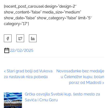
[recent_post_carousel design=”design-2″
show_content=”false” media_size=”medium”
show_date=”false” show_category=”false” limit=”5″
category=”17″]
S
h
a
22/02/2025
r
e
t
P
<
Stari grad bolji od Vukova
Novosađanke bez medalje
h
za nastavak niza pobeda
u Čelendžer kupu; bolan
i
o
poraz od Mladosti
>
s
p
s
Grčka osvojila Svetski kup, šesto mesto za
o
t
Savića i Crnu Goru
s
t